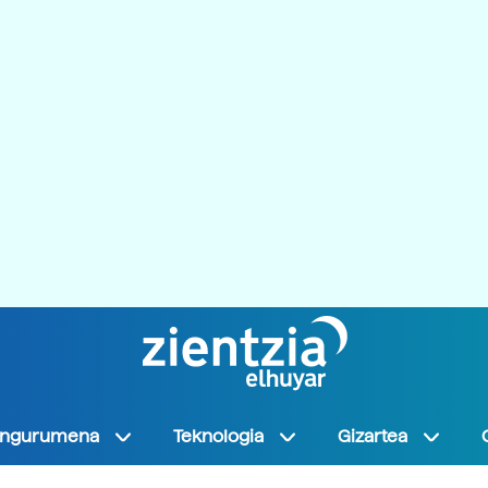
Ingurumena
Teknologia
Gizartea