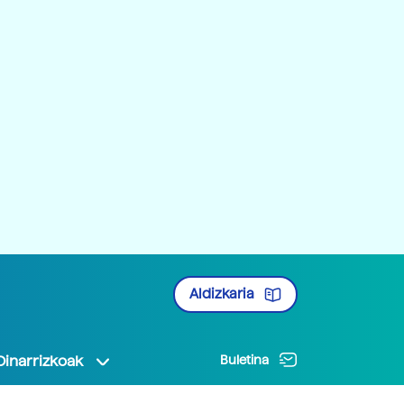
Aldizkaria
Oinarrizkoak
Buletina