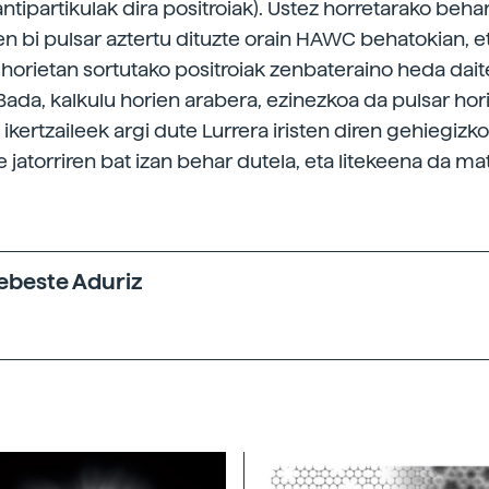
antipartikulak dira positroiak). Ustez horretarako beha
n bi pulsar aztertu dituzte orain HAWC behatokian, et
 horietan sortutako positroiak zenbateraino heda dai
Bada, kalkulu horien arabera, ezinezkoa da pulsar hor
a, ikertzaileek argi dute Lurrera iristen diren gehiegizk
 jatorriren bat izan behar dutela, eta litekeena da mat
xebeste Aduriz