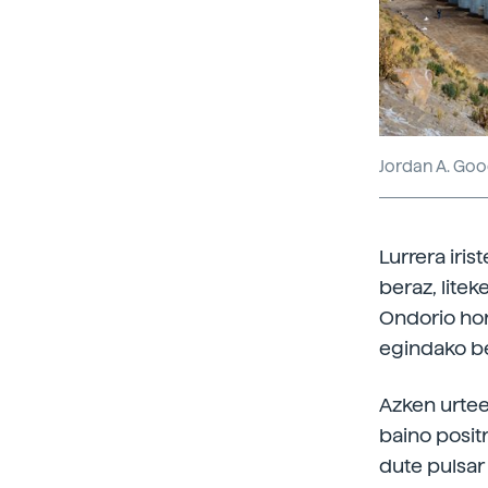
Jordan A. G
Lurrera iris
beraz, litek
Ondorio hor
egindako b
Azken urtee
baino positr
dute pulsar 