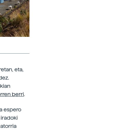
etan, eta,
dez.
kian
rren berri
.
da espero
 iradoki
atorria