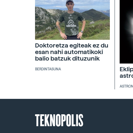
Doktoretza egiteak ez du
esan nahi automatikoki
balio batzuk dituzunik
Ekli
BERDINTASUNA
ast
ASTRO
TEKNOPOLIS