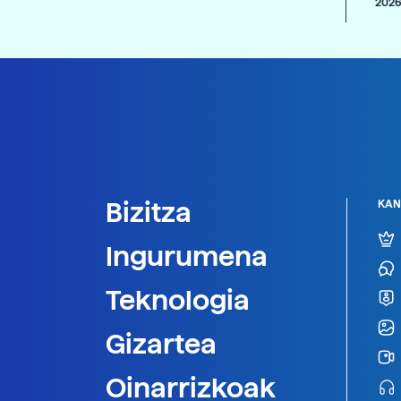
2026
Bizitza
KAN
Ingurumena
Teknologia
Gizartea
Oinarrizkoak