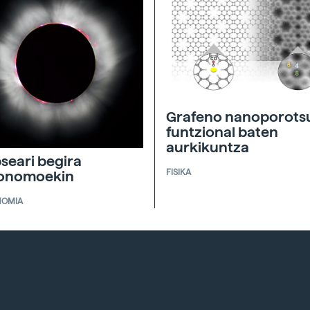
Grafeno nanoporots
funtzional baten
aurkikuntza
pseari begira
FISIKA
ronomoekin
NOMIA