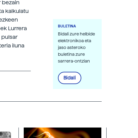
r bezain
a kalkulatu
tezkeen
BULETINA
iek Lurrera
Bidali zure helbide
o pulsar
elektronikoa eta
eria iluna
jaso asteroko
buletina zure
sarrera-ontzian
Bidali