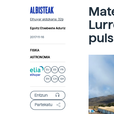
ALBISTEAK
Mate
Lurr
Elhuyar aldizkaria: 329
Egoitz Etxebeste Aduriz
puls
2017-11-16
FISIKA
ASTRONOMIA
EU
ES
FR
EN
CA
GA
Partekatu