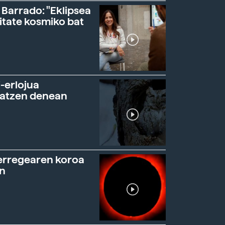
 Barrado: "Eklipsea
itate kosmiko bat
-erlojua
ratzen denean
erregearen koroa
n