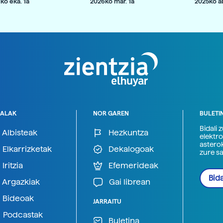
ko eka. 1a
2026ko mar. 1a
2025ko ab
ALAK
NOR GAREN
BULETI
Bidali 
Albisteak
Hezkuntza
elektro
astero
Elkarrizketak
Dekalogoak
zure s
Iritzia
Efemerideak
Bida
Argazkiak
Gai librean
Bideoak
JARRAITU
Podcastak
Buletina