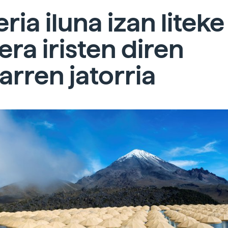
ria iluna izan liteke
era iristen diren
arren jatorria