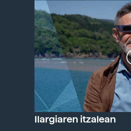
Ilargiaren itzalean