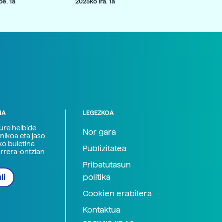
e. 1a
2025ko ira. 1a
NA
LEGEZKOA
zure helbide
Nor gara
nikoa eta jaso
ko buletina
Publizitatea
arrera-ontzian
Pribatutasun
politika
li
Cookien erabilera
Kontaktua