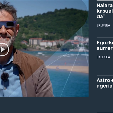
Naiara
kasual
da"
EKLIPSEA
Eguzki
aurre
EKLIPSEA
Astro 
ageria