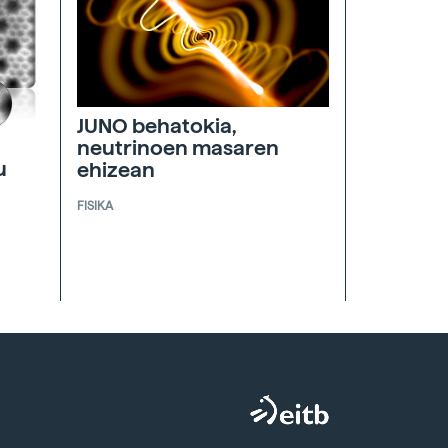
JUNO behatokia,
neutrinoen masaren
u
ehizean
FISIKA