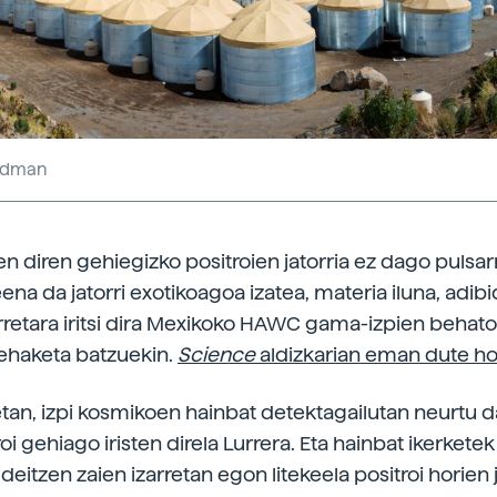
oodman
ten diren gehiegizko positroien jatorria ez dago pulsarr
eena da jatorri exotikoagoa izatea, materia iluna, adibi
retara iritsi dira Mexikoko HAWC gama-izpien behato
ehaketa batzuekin.
Science
aldizkarian eman dute ho
tan, izpi kosmikoen hainbat detektagailutan neurtu 
oi gehiago iristen direla Lurrera. Eta hainbat ikerketek
deitzen zaien izarretan egon litekeela positroi horien j