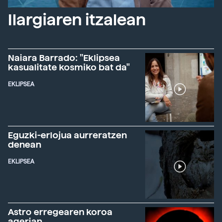
Ilargiaren itzalean
Naiara Barrado: "Eklipsea
kasualitate kosmiko bat da"
EKLIPSEA
Eguzki-erlojua aurreratzen
denean
EKLIPSEA
Astro erregearen koroa
agerian