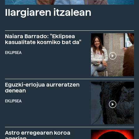
Ilargiaren itzalean
Naiara Barrado: "Eklipsea
kasualitate kosmiko bat da"
EKLIPSEA
Eguzki-erlojua aurreratzen
denean
EKLIPSEA
Astro erregearen koroa
agerian