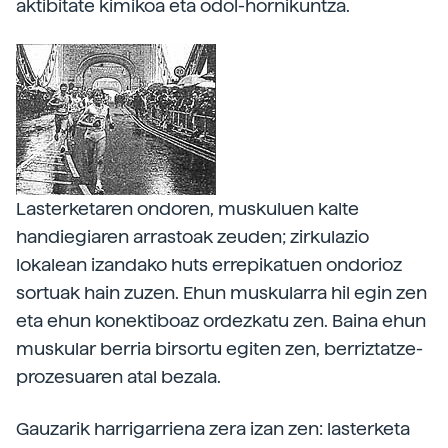
aktibitate kimikoa eta odol-hornikuntza.
Lasterketaren ondoren, muskuluen kalte
handiegiaren arrastoak zeuden; zirkulazio
lokalean izandako huts errepikatuen ondorioz
sortuak hain zuzen. Ehun muskularra hil egin zen
eta ehun konektiboaz ordezkatu zen. Baina ehun
muskular berria birsortu egiten zen, berriztatze-
prozesuaren atal bezala.
Gauzarik harrigarriena zera izan zen: lasterketa