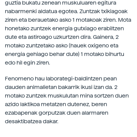
guztia bukatu zenean muskuluaren egitura
nabarmenki aldatua egotea. Zuntzak txikiagoak
ziren eta berauetako asko 1 motakoak ziren. Mota
honetako zuntzek energia gutxiago erabiltzen
dute eta astiroago uzkurtzen dira. Gainera, 2
motako zuntzetako asko (hauek oxigeno eta
energia gehiago behar dute) 1 motako bihurtu
edo hil egin ziren.
Fenomeno hau laborategi-baldintzen pean
dauden animalietan bakarrik ikusi izan da. 2
motako zuntzek muskulutan mina sortzen duen
azido laktikoa metatzen dutenez, beren
ezabapenak gorputzak duen alarmaren
desaktibatzea dakar.