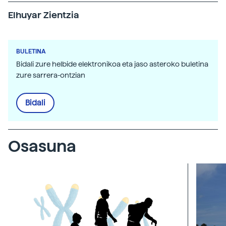
Elhuyar Zientzia
BULETINA
Bidali zure helbide elektronikoa eta jaso asteroko buletina
zure sarrera-ontzian
Bidali
Osasuna