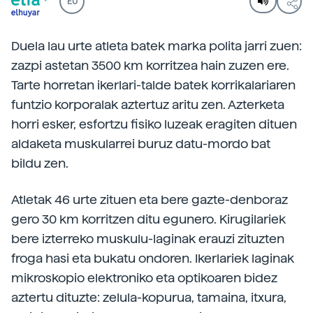
EU
Duela lau urte atleta batek marka polita jarri zuen:
zazpi astetan 3500 km korritzea hain zuzen ere.
Tarte horretan ikerlari-talde batek korrikalariaren
funtzio korporalak aztertuz aritu zen. Azterketa
horri esker, esfortzu fisiko luzeak eragiten dituen
aldaketa muskularrei buruz datu-mordo bat
bildu zen.
Atletak 46 urte zituen eta bere gazte-denboraz
gero 30 km korritzen ditu egunero. Kirugilariek
bere izterreko muskulu-laginak erauzi zituzten
froga hasi eta bukatu ondoren. Ikerlariek laginak
mikroskopio elektroniko eta optikoaren bidez
aztertu dituzte: zelula-kopurua, tamaina, itxura,