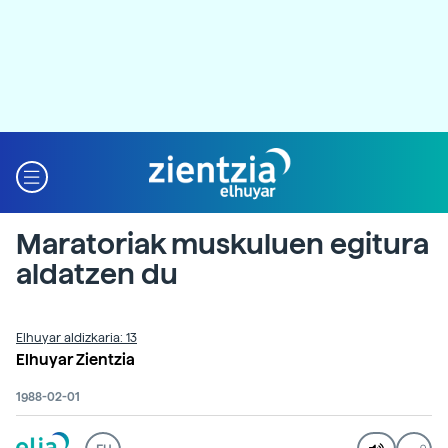
Maratoriak muskuluen egitura
aldatzen du
Elhuyar aldizkaria: 13
Elhuyar Zientzia
1988-02-01