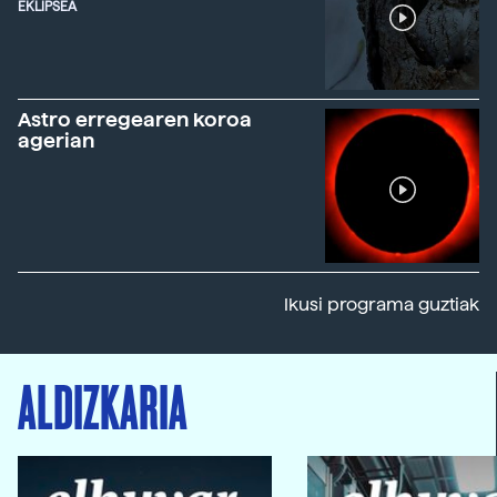
EKLIPSEA
Astro erregearen koroa
agerian
Ikusi programa guztiak
ALDIZKARIA