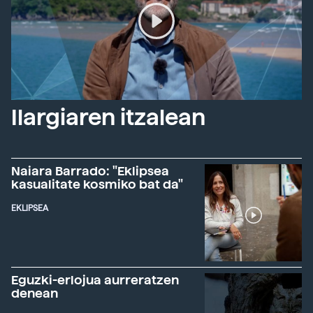
Ilargiaren itzalean
Naiara Barrado: "Eklipsea
kasualitate kosmiko bat da"
EKLIPSEA
Eguzki-erlojua aurreratzen
denean