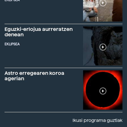
EKLIPSEA
Eguzki-erlojua aurreratzen
denean
EKLIPSEA
Astro erregearen koroa
agerian
Ikusi programa guztiak