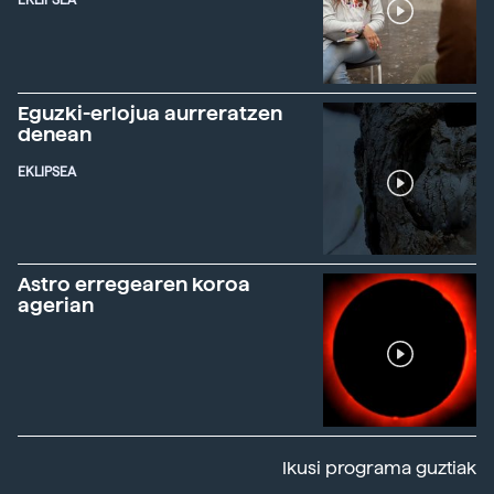
EKLIPSEA
Eguzki-erlojua aurreratzen
denean
EKLIPSEA
Astro erregearen koroa
agerian
Ikusi programa guztiak