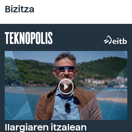
Bizitza
TEKNOPOLIS
Ilargiaren itzalean