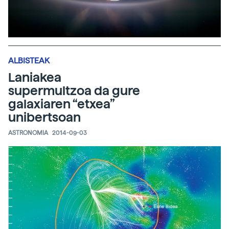
ALBISTEAK
Laniakea
supermultzoa da gure
galaxiaren “etxea”
unibertsoan
ASTRONOMIA
2014-09-03