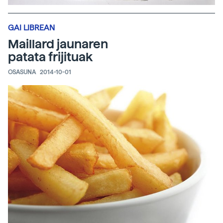
GAI LIBREAN
Maillard jaunaren
patata frijituak
OSASUNA
2014-10-01