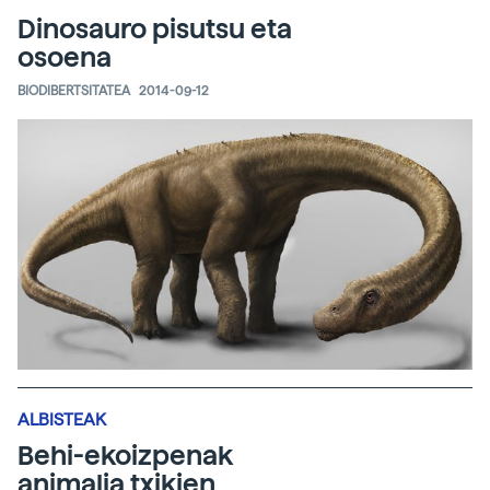
Dinosauro pisutsu eta
osoena
BIODIBERTSITATEA
2014-09-12
ALBISTEAK
Behi-ekoizpenak
animalia txikien