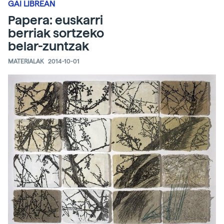
GAI LIBREAN
Papera: euskarri
berriak sortzeko
belar-zuntzak
MATERIALAK
2014-10-01