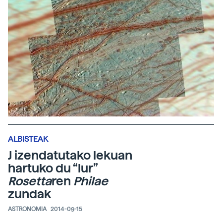
ALBISTEAK
J izendatutako lekuan
hartuko du “lur”
Rosetta
ren
Philae
zundak
ASTRONOMIA
2014-09-15