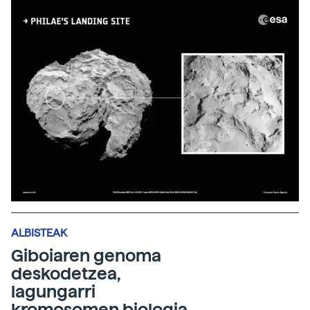
ALBISTEAK
Giboiaren genoma
deskodetzea,
lagungarri
kromosomen biologia