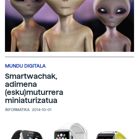
MUNDU DIGITALA
Smartwachak,
adimena
(esku)muturrera
miniaturizatua
INFORMATIKA
2014-10-01