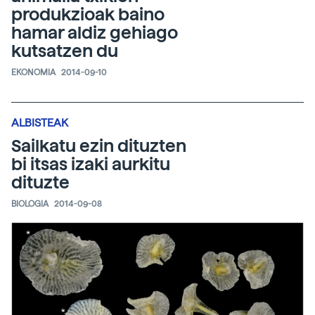
produkzioak baino
hamar aldiz gehiago
kutsatzen du
EKONOMIA
2014-09-10
ALBISTEAK
Sailkatu ezin dituzten
bi itsas izaki aurkitu
dituzte
BIOLOGIA
2014-09-08