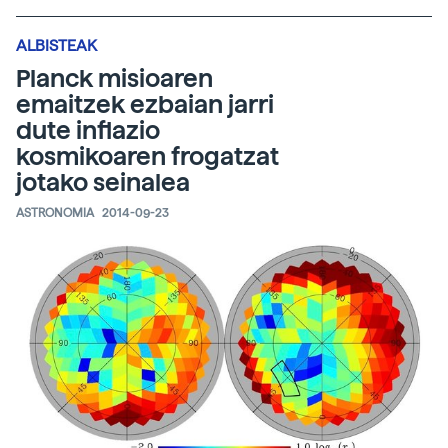
ALBISTEAK
Planck misioaren
emaitzek ezbaian jarri
dute inflazio
kosmikoaren frogatzat
jotako seinalea
ASTRONOMIA
2014-09-23