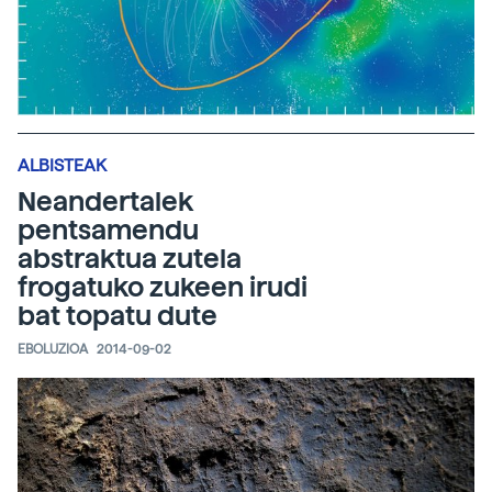
ALBISTEAK
Neandertalek
pentsamendu
abstraktua zutela
frogatuko zukeen irudi
bat topatu dute
EBOLUZIOA
2014-09-02