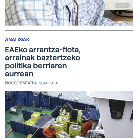
ANALISIAK
EAEko arrantza-flota,
arrainak baztertzeko
politika berriaren
aurrean
BIODIBERTSITATEA
2014-10-01