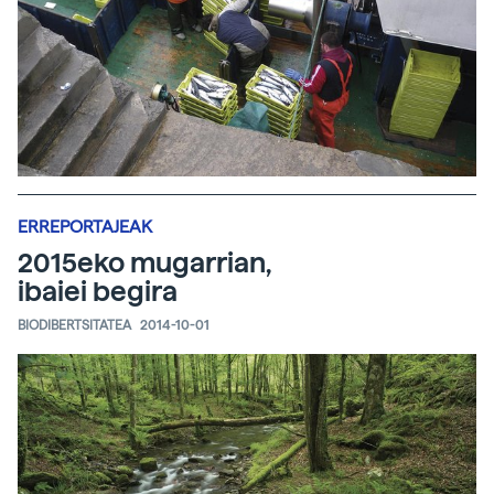
ERREPORTAJEAK
2015eko mugarrian,
ibaiei begira
BIODIBERTSITATEA
2014-10-01