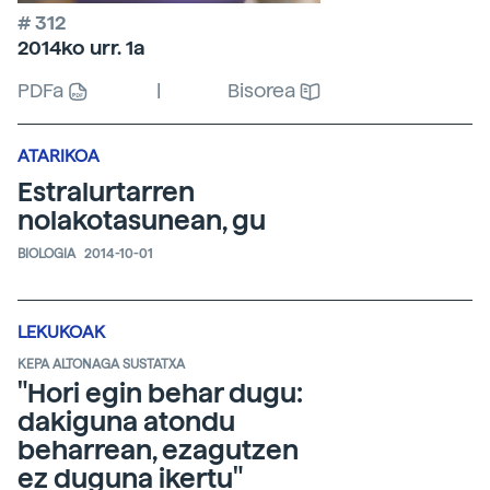
# 312
2014ko urr. 1a
PDFa
|
Bisorea
ATARIKOA
Estralurtarren
nolakotasunean, gu
BIOLOGIA
2014-10-01
LEKUKOAK
KEPA ALTONAGA SUSTATXA
"Hori egin behar dugu:
dakiguna atondu
beharrean, ezagutzen
ez duguna ikertu"