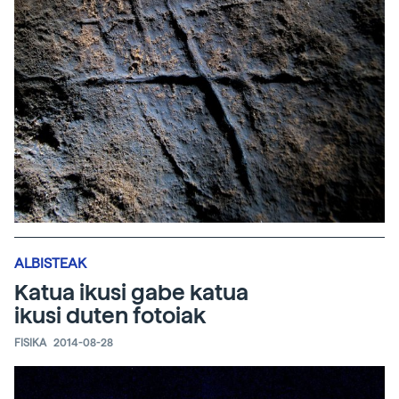
ALBISTEAK
Katua ikusi gabe katua
ikusi duten fotoiak
FISIKA
2014-08-28