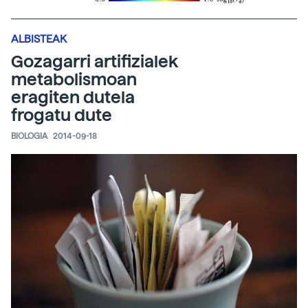
ALBISTEAK
Gozagarri artifizialek
metabolismoan
eragiten dutela
frogatu dute
BIOLOGIA
2014-09-18