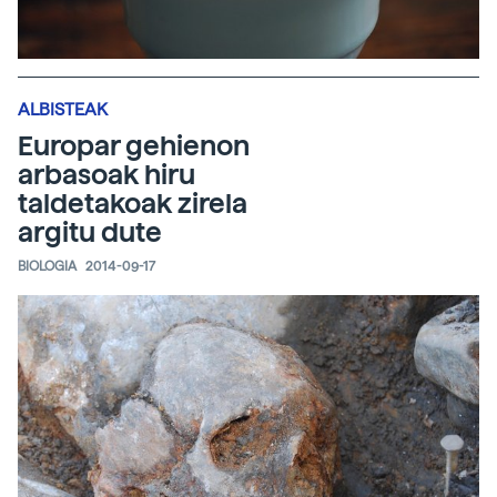
ALBISTEAK
Europar gehienon
arbasoak hiru
taldetakoak zirela
argitu dute
BIOLOGIA
2014-09-17