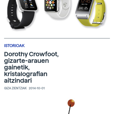
ISTORIOAK
Dorothy Crowfoot,
gizarte-arauen
gainetik,
kristalografian
aitzindari
GIZA ZIENTZIAK
2014-10-01