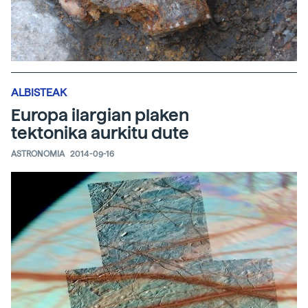
ALBISTEAK
Europa ilargian plaken
tektonika aurkitu dute
ASTRONOMIA
2014-09-16