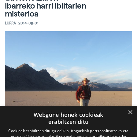
Ibarreko harri ibiltarien
misterioa
LURRA
2014-09-01
×
Webgune honek cookieak
erabiltzen ditu
Cookieak erabiltzen ditugu edukia, iragarkiak pertsonalizatzeko eta
gure trafikoa aztertzeko. Gure webgunearen erabilerari buruzko