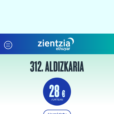
312. ALDIZKARIA
28
€
/URTEAN