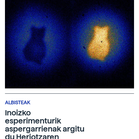
ALBISTEAK
Inoizko
esperimenturik
aspergarrienak argitu
du Heriotzaren