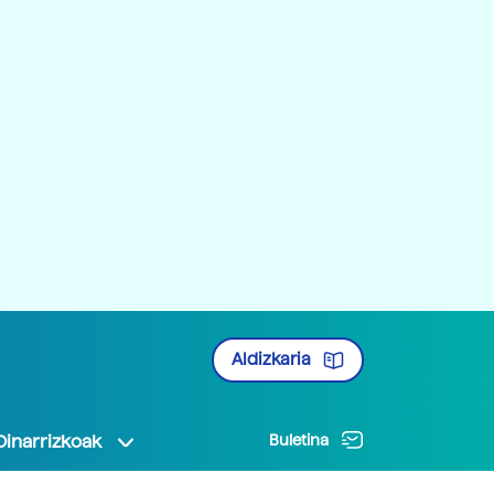
Aldizkaria
Oinarrizkoak
Buletina