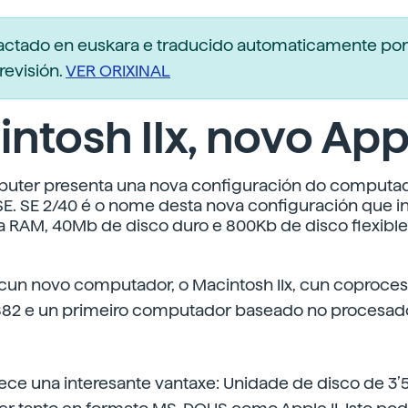
dactado en euskara e traducido automaticamente po
revisión.
VER ORIXINAL
ntosh IIx, novo App
uter presenta una nova configuración do computa
E. SE 2/40 é o nome desta nova configuración que 
RAM, 40Mb de disco duro e 800Kb de disco flexible
cun novo computador, o Macintosh IIx, cun coproce
82 e un primeiro computador baseado no procesad
rece una interesante vantaxe: Unidade de disco de 3