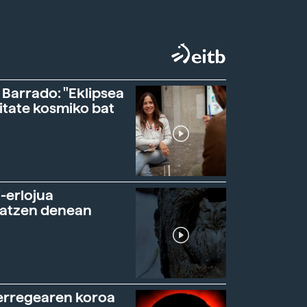
 Barrado: "Eklipsea
itate kosmiko bat
-erlojua
ratzen denean
erregearen koroa