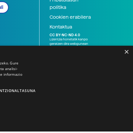
politika
li
Cookien erabilera
Kontaktua
CC BY-NC-ND 4.0
Lizentzia honetatik kanpo
geratzen dira webgunean
argitaratutako baliabide
×
grafikoak (argazki eta
ilustrazioak), baita Elhuyar ez
den bestelako erakunde eta
tzeko. Gure
norbanakoek idatzitakoak
a analisi-
ere. Kanpo-esteken bidez
te informazio
emandako edukiak esteka
horietan agertzen den
lizentziapean daude,
gehienetan copyright-a
NTZIONALTASUNA