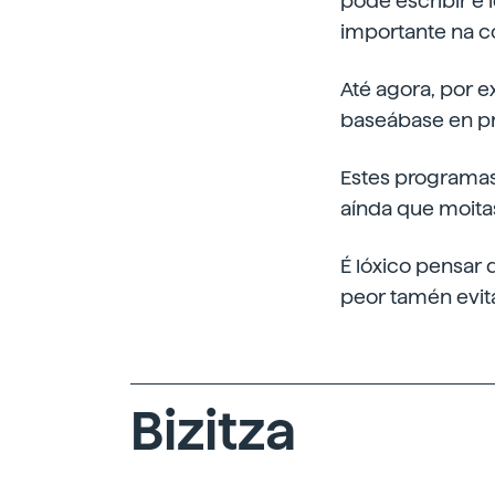
pode escribir e 
importante na 
Até agora, por 
baseábase en p
Estes programas
aínda que moita
É lóxico pensar 
peor tamén evita
Bizitza