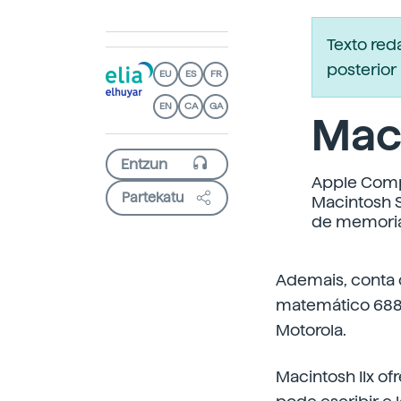
Texto re
posterior 
EU
ES
FR
EN
CA
GA
Maci
Apple Comp
Partekatu
Macintosh S
de memoria 
Ademais, conta 
matemático 688
Motorola.
Macintosh IIx of