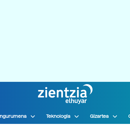
Ingurumena
Teknologia
Gizartea