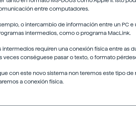
ler tanto en formato MS-DOUS como Apple II. Isto po
comunicación entre computadores.
exemplo, o intercambio de información entre un PC e
rogramas intermedios, como o programa MacLink.
 intermedios requiren una conexión física entre as 
s veces conséguese pasar o texto, o formato pérdes
que con este novo sistema non teremos este tipo de 
remos a conexión física.