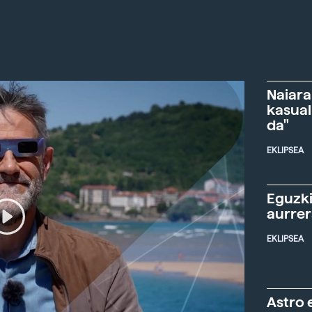
Naiara
kasual
da"
EKLIPSEA
Eguzki
aurre
EKLIPSEA
Astro 