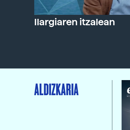
Ilargiaren itzalean
ALDIZKARIA