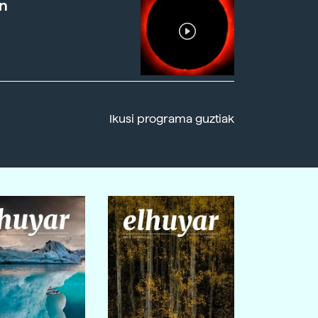
n
Ikusi programa guztiak