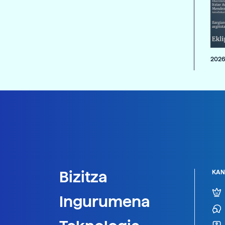
2026
Bizitza
KAN
Ingurumena