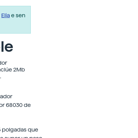
r
Elia
e sen
le
dor
inclúe 2Mb
.
sador
or 68030 de
’5 polgadas que