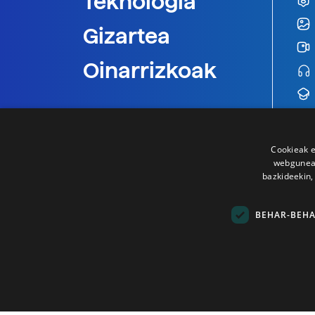
Teknologia
Gizartea
Oinarrizkoak
Cookieak e
webgunear
bazkideekin,
BEHAR-BEH