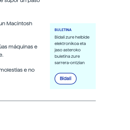
de supor un paso
 un Macintosh
BULETINA
Bidali zure helbide
elektronikoa eta
dúas máquinas e
jaso asteroko
e.
buletina zure
sarrera-ontzian
molestias e no
Bidali