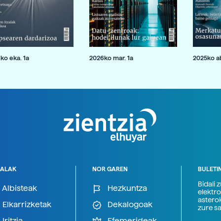
ko eka. 1a
2026ko mar. 1a
2025ko ab
ALAK
NOR GAREN
BULETI
Bidali 
Albisteak
Hezkuntza
elektro
astero
Elkarrizketak
Dekalogoak
zure s
Iritzia
Efemerideak