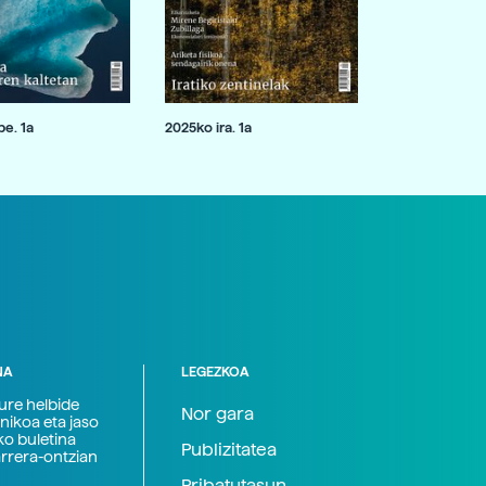
e. 1a
2025ko ira. 1a
NA
LEGEZKOA
zure helbide
Nor gara
nikoa eta jaso
ko buletina
Publizitatea
arrera-ontzian
Pribatutasun