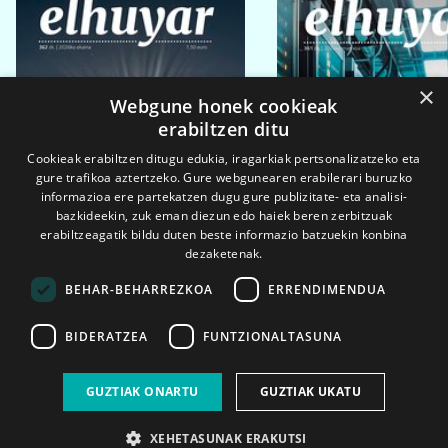
×
Webgune honek cookieak
erabiltzen ditu
Cookieak erabiltzen ditugu edukia, iragarkiak pertsonalizatzeko eta
gure trafikoa aztertzeko. Gure webgunearen erabilerari buruzko
informazioa ere partekatzen dugu gure publizitate- eta analisi-
bazkideekin, zuk eman diezun edo haiek beren zerbitzuak
erabiltzeagatik bildu duten beste informazio batzuekin konbina
dezaketenak.
BEHAR-BEHARREZKOA
ERRENDIMENDUA
BIDERATZEA
FUNTZIONALTASUNA
2026ko eka. 1a
2026ko mar. 1a
GUZTIAK ONARTU
GUZTIAK UKATU
XEHETASUNAK ERAKUTSI