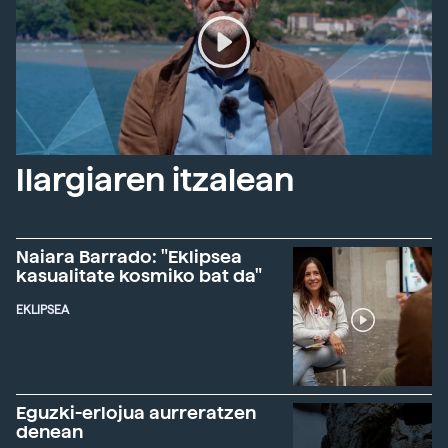
Ilargiaren itzalean
Naiara Barrado: "Eklipsea
kasualitate kosmiko bat da"
EKLIPSEA
Eguzki-erlojua aurreratzen
denean