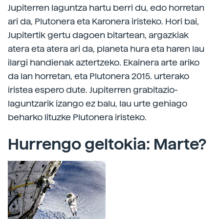
Jupiterren laguntza hartu berri du, edo horretan
ari da, Plutonera eta Karonera iristeko. Hori bai,
Jupitertik gertu dagoen bitartean, argazkiak
atera eta atera ari da, planeta hura eta haren lau
ilargi handienak aztertzeko. Ekainera arte ariko
da lan horretan, eta Plutonera 2015. urterako
iristea espero dute. Jupiterren grabitazio-
laguntzarik izango ez balu, lau urte gehiago
beharko lituzke Plutonera iristeko.
Hurrengo geltokia: Marte?