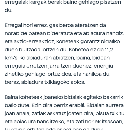
erregaiak kargak berak baino gehiago pisatzen
du.
Erregai hori errez, gas beroa ateratzen da
norabide batean bideratuta eta abiadura handiz,
eta akzio-erreakzioz, koheteak gorantz bidaliko
duen bultzada lortzen du. Kohetea ez da 11,2
km/s-ko abiaduran abiatzen, baina, bidean
erregaia erretzen jarraitzen duenez, energia
zinetiko gehiago lortuz doa, eta nahikoa du,
beraz, abiadura txikiagoko abioa.
Baina koheteek joaneko bidaiak egiteko bakarrik
balio dute. Ezin dira berriz erabili. Bidaian aurrera
joan ahala, zatiak askatuz joaten dira, pisua txikitu
eta abiadura handitzeko, eta zati horiek itsasoan,
Lurraren orbitan edo espazioan galdurik