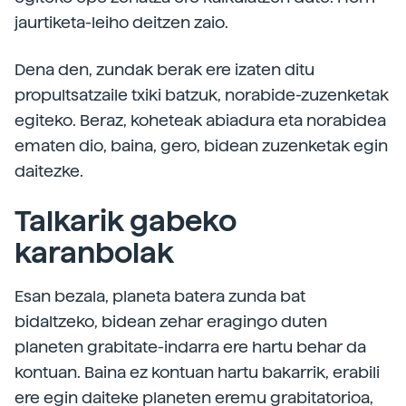
jaurtiketa-leiho deitzen zaio.
Dena den, zundak berak ere izaten ditu
propultsatzaile txiki batzuk, norabide-zuzenketak
egiteko. Beraz, koheteak abiadura eta norabidea
ematen dio, baina, gero, bidean zuzenketak egin
daitezke.
Talkarik gabeko
karanbolak
Esan bezala, planeta batera zunda bat
bidaltzeko, bidean zehar eragingo duten
planeten grabitate-indarra ere hartu behar da
kontuan. Baina ez kontuan hartu bakarrik, erabili
ere egin daiteke planeten eremu grabitatorioa,