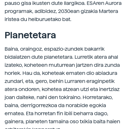
pauso gisa ikusten dute Ilargikoa. ESAren Aurora
programak, adibidez, 2030ean gizakia Martera
iristea du helburuetako bat.
Planetetara
Baina, oraingoz, espazio-zundek bakarrik
bidaiatzen dute planetetara. Lurretik atera ahal
izateko, koheteen muturrean jartzen dira zunda
horiek. Hau da, koheteak ematen dio abiadura
zundari, eta, gero, behin Lurraren eraginpetik
atera ondoren, kohetea atzean utzi eta inertziaz
joan daiteke, nahi den tokiraino. Horretarako,
baina, derrigorrezkoa da norabide egokia
ematea. Eta horretan fin ibili beharra dago,
gainera, planeten tamaina oso txikia baita haien