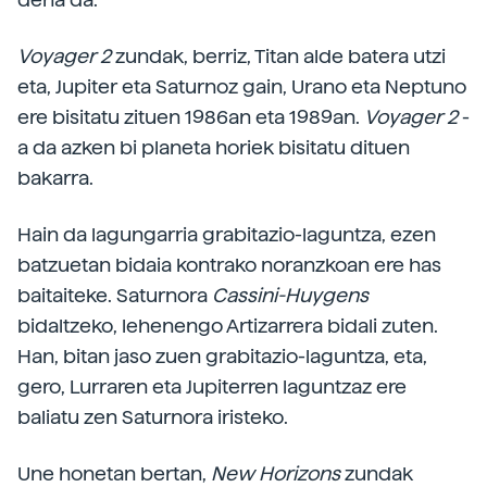
Voyager 2
zundak, berriz, Titan alde batera utzi
eta, Jupiter eta Saturnoz gain, Urano eta Neptuno
ere bisitatu zituen 1986an eta 1989an.
Voyager 2
-
a da azken bi planeta horiek bisitatu dituen
bakarra.
Hain da lagungarria grabitazio-laguntza, ezen
batzuetan bidaia kontrako noranzkoan ere has
baitaiteke. Saturnora
Cassini-Huygens
bidaltzeko, lehenengo Artizarrera bidali zuten.
Han, bitan jaso zuen grabitazio-laguntza, eta,
gero, Lurraren eta Jupiterren laguntzaz ere
baliatu zen Saturnora iristeko.
Une honetan bertan,
New Horizons
zundak