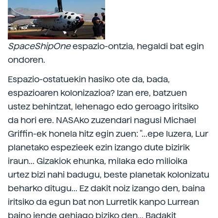
SpaceShipOne
espazio-ontzia, hegaldi bat egin
ondoren.
Espazio-ostatuekin hasiko ote da, bada,
espazioaren kolonizazioa? Izan ere, batzuen
ustez behintzat, lehenago edo geroago iritsiko
da hori ere. NASAko zuzendari nagusi Michael
Griffin-ek honela hitz egin zuen: "...epe luzera, Lur
planetako espezieek ezin izango dute bizirik
iraun... Gizakiok ehunka, milaka edo milioika
urtez bizi nahi badugu, beste planetak kolonizatu
beharko ditugu... Ez dakit noiz izango den, baina
iritsiko da egun bat non Lurretik kanpo Lurrean
baino jende gehiago biziko den... Badakit