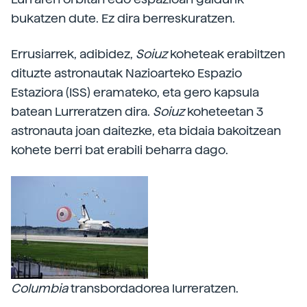
bukatzen dute. Ez dira berreskuratzen.
Errusiarrek, adibidez,
Soiuz
koheteak erabiltzen
dituzte astronautak Nazioarteko Espazio
Estaziora (ISS) eramateko, eta gero kapsula
batean Lurreratzen dira.
Soiuz
koheteetan 3
astronauta joan daitezke, eta bidaia bakoitzean
kohete berri bat erabili beharra dago.
Columbia
transbordadorea lurreratzen.