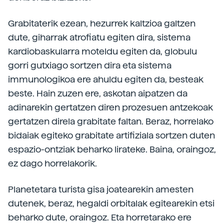
Grabitaterik ezean, hezurrek kaltzioa galtzen
dute, giharrak atrofiatu egiten dira, sistema
kardiobaskularra moteldu egiten da, globulu
gorri gutxiago sortzen dira eta sistema
immunologikoa ere ahuldu egiten da, besteak
beste. Hain zuzen ere, askotan aipatzen da
adinarekin gertatzen diren prozesuen antzekoak
gertatzen direla grabitate faltan. Beraz, horrelako
bidaiak egiteko grabitate artifiziala sortzen duten
espazio-ontziak beharko lirateke. Baina, oraingoz,
ez dago horrelakorik.
Planetetara turista gisa joatearekin amesten
dutenek, beraz, hegaldi orbitalak egitearekin etsi
beharko dute, oraingoz. Eta horretarako ere