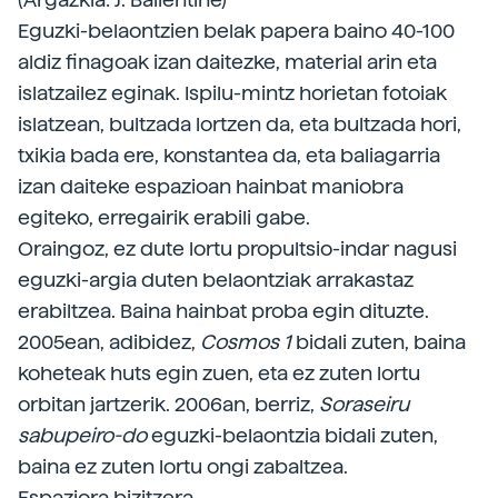
Eguzki-belaontzien belak papera baino 40-100
aldiz finagoak izan daitezke, material arin eta
islatzailez eginak. Ispilu-mintz horietan fotoiak
islatzean, bultzada lortzen da, eta bultzada hori,
txikia bada ere, konstantea da, eta baliagarria
izan daiteke espazioan hainbat maniobra
egiteko, erregairik erabili gabe.
Oraingoz, ez dute lortu propultsio-indar nagusi
eguzki-argia duten belaontziak arrakastaz
erabiltzea. Baina hainbat proba egin dituzte.
2005ean, adibidez,
Cosmos 1
bidali zuten, baina
koheteak huts egin zuen, eta ez zuten lortu
orbitan jartzerik. 2006an, berriz,
Soraseiru
sabupeiro-do
eguzki-belaontzia bidali zuten,
baina ez zuten lortu ongi zabaltzea.
Espaziora bizitzera