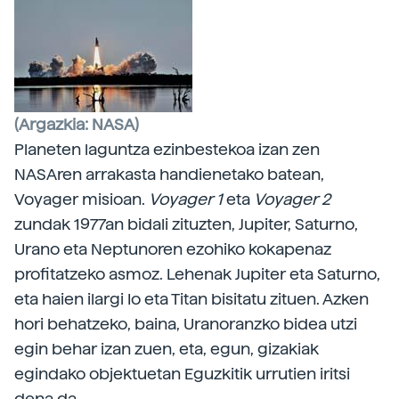
(Argazkia: NASA)
Planeten laguntza ezinbestekoa izan zen
NASAren arrakasta handienetako batean,
Voyager misioan.
Voyager 1
eta
Voyager 2
zundak 1977an bidali zituzten, Jupiter, Saturno,
Urano eta Neptunoren ezohiko kokapenaz
profitatzeko asmoz. Lehenak Jupiter eta Saturno,
eta haien ilargi Io eta Titan bisitatu zituen. Azken
hori behatzeko, baina, Uranoranzko bidea utzi
egin behar izan zuen, eta, egun, gizakiak
egindako objektuetan Eguzkitik urrutien iritsi
dena da.