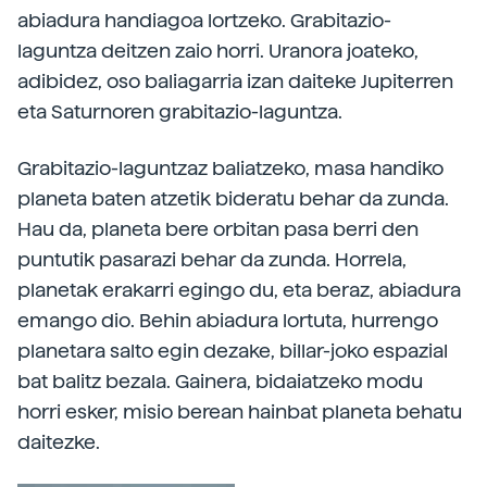
abiadura handiagoa lortzeko. Grabitazio-
laguntza deitzen zaio horri. Uranora joateko,
adibidez, oso baliagarria izan daiteke Jupiterren
eta Saturnoren grabitazio-laguntza.
Grabitazio-laguntzaz baliatzeko, masa handiko
planeta baten atzetik bideratu behar da zunda.
Hau da, planeta bere orbitan pasa berri den
puntutik pasarazi behar da zunda. Horrela,
planetak erakarri egingo du, eta beraz, abiadura
emango dio. Behin abiadura lortuta, hurrengo
planetara salto egin dezake, billar-joko espazial
bat balitz bezala. Gainera, bidaiatzeko modu
horri esker, misio berean hainbat planeta behatu
daitezke.