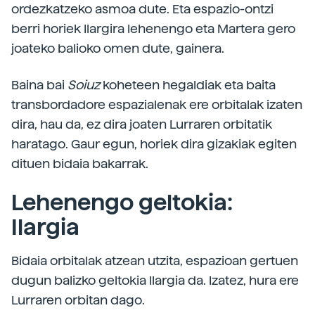
ordezkatzeko asmoa dute. Eta espazio-ontzi
berri horiek Ilargira lehenengo eta Martera gero
joateko balioko omen dute, gainera.
Baina bai
Soiuz
koheteen hegaldiak eta baita
transbordadore espazialenak ere orbitalak izaten
dira, hau da, ez dira joaten Lurraren orbitatik
haratago. Gaur egun, horiek dira gizakiak egiten
dituen bidaia bakarrak.
Lehenengo geltokia:
Ilargia
Bidaia orbitalak atzean utzita, espazioan gertuen
dugun balizko geltokia Ilargia da. Izatez, hura ere
Lurraren orbitan dago.