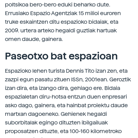
poltsikoa bero-bero eduki beharko dute.
Errusiako Espazio Agentziak 15 milioi euroren
truke eskaintzen ditu espazioko bidaiak, eta
2009. urtera arteko hegaldi guztiak hartuak
omen daude, gainera.
Paseotxo bat espazioan
Espazioko lehen turista Dennis Tito izan zen, eta
zazpi egun pasatu zituen ISSn, 2001ean. Geroztik
izan dira, eta izango dira, gehiago ere. Bidaia
espazialetan diru-hotsa entzun duen enpresari
asko dago, gainera, eta hainbat proiektu daude
martxan dagoeneko. Gehienek hegaldi
suborbitalak egingo dituzten ibilgailuak
proposatzen dituzte, eta 100-160 kilometroko