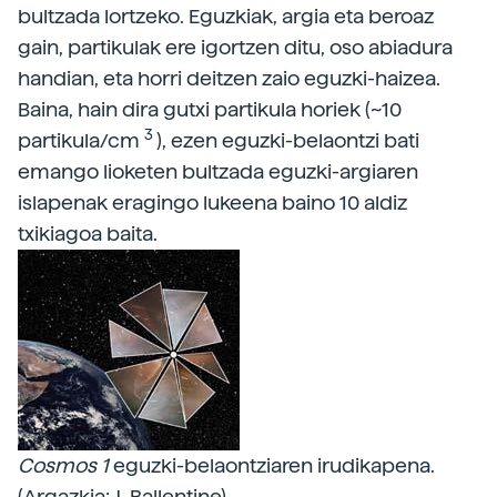
bultzada lortzeko. Eguzkiak, argia eta beroaz
gain, partikulak ere igortzen ditu, oso abiadura
handian, eta horri deitzen zaio eguzki-haizea.
Baina, hain dira gutxi partikula horiek (~10
3
partikula/cm
), ezen eguzki-belaontzi bati
emango lioketen bultzada eguzki-argiaren
islapenak eragingo lukeena baino 10 aldiz
txikiagoa baita.
Cosmos 1
eguzki-belaontziaren irudikapena.
(Argazkia: J. Ballentine)