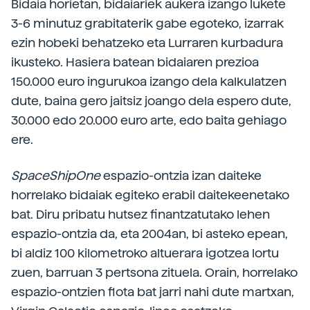
Bidaia horietan, bidaiariek aukera izango lukete
3-6 minutuz grabitaterik gabe egoteko, izarrak
ezin hobeki behatzeko eta Lurraren kurbadura
ikusteko. Hasiera batean bidaiaren prezioa
150.000 euro ingurukoa izango dela kalkulatzen
dute, baina gero jaitsiz joango dela espero dute,
30.000 edo 20.000 euro arte, edo baita gehiago
ere.
SpaceShipOne
espazio-ontzia izan daiteke
horrelako bidaiak egiteko erabil daitekeenetako
bat. Diru pribatu hutsez finantzatutako lehen
espazio-ontzia da, eta 2004an, bi asteko epean,
bi aldiz 100 kilometroko altuerara igotzea lortu
zuen, barruan 3 pertsona zituela. Orain, horrelako
espazio-ontzien flota bat jarri nahi dute martxan,