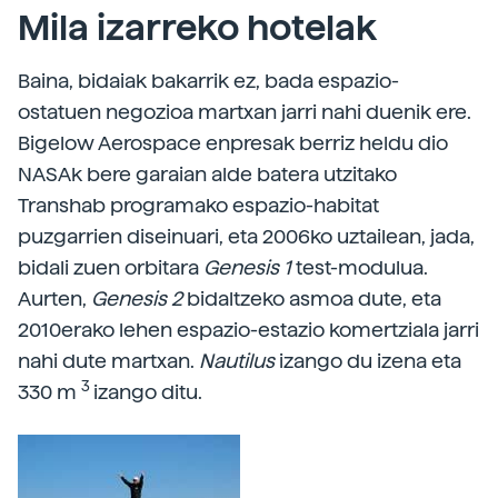
Mila izarreko hotelak
Baina, bidaiak bakarrik ez, bada espazio-
ostatuen negozioa martxan jarri nahi duenik ere.
Bigelow Aerospace enpresak berriz heldu dio
NASAk bere garaian alde batera utzitako
Transhab programako espazio-habitat
puzgarrien diseinuari, eta 2006ko uztailean, jada,
bidali zuen orbitara
Genesis 1
test-modulua.
Aurten,
Genesis 2
bidaltzeko asmoa dute, eta
2010erako lehen espazio-estazio komertziala jarri
nahi dute martxan.
Nautilus
izango du izena eta
3
330 m
izango ditu.