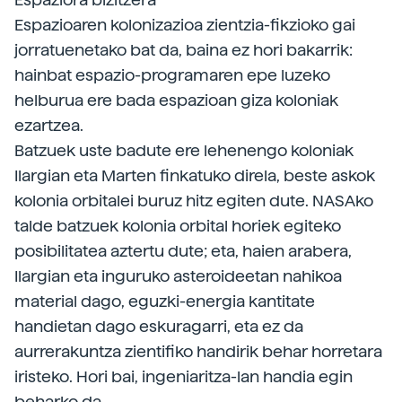
Espazioaren kolonizazioa zientzia-fikzioko gai
jorratuenetako bat da, baina ez hori bakarrik:
hainbat espazio-programaren epe luzeko
helburua ere bada espazioan giza koloniak
ezartzea.
Batzuek uste badute ere lehenengo koloniak
Ilargian eta Marten finkatuko direla, beste askok
kolonia orbitalei buruz hitz egiten dute. NASAko
talde batzuek kolonia orbital horiek egiteko
posibilitatea aztertu dute; eta, haien arabera,
Ilargian eta inguruko asteroideetan nahikoa
material dago, eguzki-energia kantitate
handietan dago eskuragarri, eta ez da
aurrerakuntza zientifiko handirik behar horretara
iristeko. Hori bai, ingeniaritza-lan handia egin
beharko da.