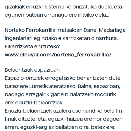
gizakiak eguzki-sistema kolonizatuko duela, eta
egunen batean urrunago ere iritsiko dela..."
Norteko Ferrokarrilla irratsaioan Danel Madariaga
ingeniariari egindako elkarrizketan oinarrituta.
Elkarrizketa entzuteko:
www.elhuyar.com/norteko_ferrokarrilla/
Belaontziak espazioan
Espazio-ontziek erregai asko behar izaten dute,
batez ere Lurretik ateratzeko. Baina, espazioan,
badago erregairik gabe bidaiatzeko modurik
ere: eguzki-belaontziak.
Eguzki-belaontziek azalera oso handiko bela fin-
finak dituzte, eta, eguzki-haizea ere hor dagoen
arren, eguzki-argiaz baliatzen dira, batez ere,