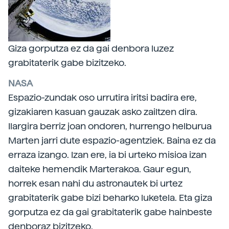
Giza gorputza ez da gai denbora luzez
grabitaterik gabe bizitzeko.
NASA
Espazio-zundak oso urrutira iritsi badira ere,
gizakiaren kasuan gauzak asko zailtzen dira.
Ilargira berriz joan ondoren, hurrengo helburua
Marten jarri dute espazio-agentziek. Baina ez da
erraza izango. Izan ere, ia bi urteko misioa izan
daiteke hemendik Marterakoa. Gaur egun,
horrek esan nahi du astronautek bi urtez
grabitaterik gabe bizi beharko luketela. Eta giza
gorputza ez da gai grabitaterik gabe hainbeste
denboraz bizitzeko.