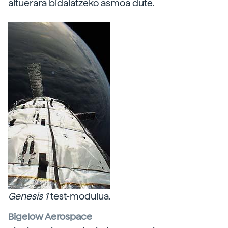
altuerara bidaiatzeko asmoa dute.
Genesis 1
test-modulua.
Bigelow Aerospace