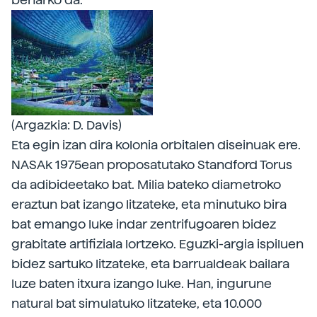
(Argazkia: D. Davis)
Eta egin izan dira kolonia orbitalen diseinuak ere.
NASAk 1975ean proposatutako Standford Torus
da adibideetako bat. Milia bateko diametroko
eraztun bat izango litzateke, eta minutuko bira
bat emango luke indar zentrifugoaren bidez
grabitate artifiziala lortzeko. Eguzki-argia ispiluen
bidez sartuko litzateke, eta barrualdeak bailara
luze baten itxura izango luke. Han, ingurune
natural bat simulatuko litzateke, eta 10.000