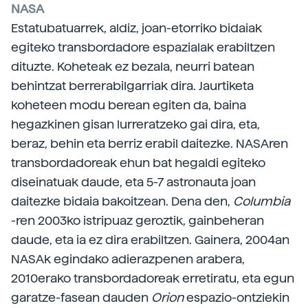
NASA
Estatubatuarrek, aldiz, joan-etorriko bidaiak
egiteko transbordadore espazialak erabiltzen
dituzte. Koheteak ez bezala, neurri batean
behintzat berrerabilgarriak dira. Jaurtiketa
koheteen modu berean egiten da, baina
hegazkinen gisan lurreratzeko gai dira, eta,
beraz, behin eta berriz erabil daitezke. NASAren
transbordadoreak ehun bat hegaldi egiteko
diseinatuak daude, eta 5-7 astronauta joan
daitezke bidaia bakoitzean. Dena den,
Columbia
-ren 2003ko istripuaz geroztik, gainbeheran
daude, eta ia ez dira erabiltzen. Gainera, 2004an
NASAk egindako adierazpenen arabera,
2010erako transbordadoreak erretiratu, eta egun
garatze-fasean dauden
Orion
espazio-ontziekin