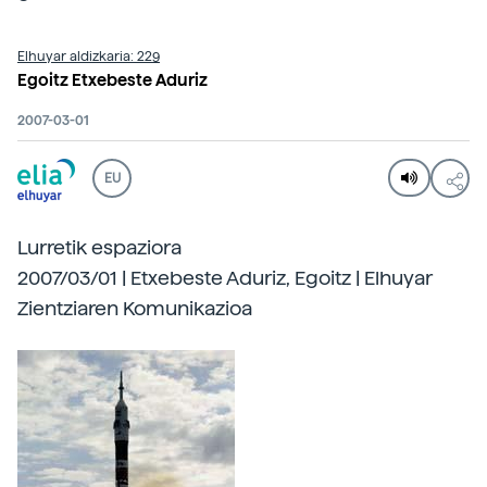
Elhuyar aldizkaria: 229
Egoitz Etxebeste Aduriz
2007-03-01
EU
Lurretik espaziora
2007/03/01 | Etxebeste Aduriz, Egoitz | Elhuyar
Zientziaren Komunikazioa