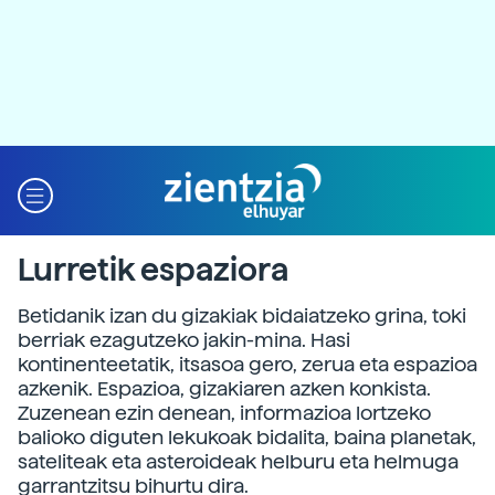
Lurretik espaziora
Betidanik izan du gizakiak bidaiatzeko grina, toki
berriak ezagutzeko jakin-mina. Hasi
kontinenteetatik, itsasoa gero, zerua eta espazioa
azkenik. Espazioa, gizakiaren azken konkista.
Zuzenean ezin denean, informazioa lortzeko
balioko diguten lekukoak bidalita, baina planetak,
sateliteak eta asteroideak helburu eta helmuga
garrantzitsu bihurtu dira.