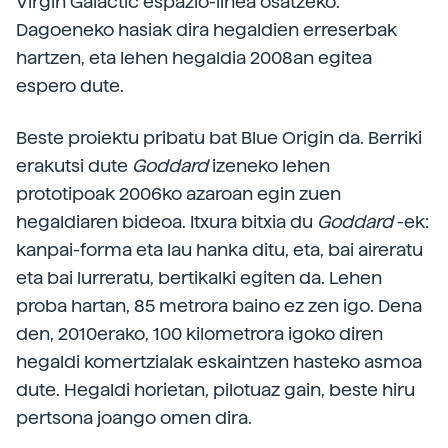
Virgin Galactic espazio-linea osatzeko.
Dagoeneko hasiak dira hegaldien erreserbak
hartzen, eta lehen hegaldia 2008an egitea
espero dute.
Beste proiektu pribatu bat Blue Origin da. Berriki
erakutsi dute
Goddard
izeneko lehen
prototipoak 2006ko azaroan egin zuen
hegaldiaren bideoa. Itxura bitxia du
Goddard
-ek:
kanpai-forma eta lau hanka ditu, eta, bai aireratu
eta bai lurreratu, bertikalki egiten da. Lehen
proba hartan, 85 metrora baino ez zen igo. Dena
den, 2010erako, 100 kilometrora igoko diren
hegaldi komertzialak eskaintzen hasteko asmoa
dute. Hegaldi horietan, pilotuaz gain, beste hiru
pertsona joango omen dira.