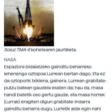
Soiuz TMA-6
kohetearen jaurtiketa.
NASA
Espaziora bidaiatzeko gainditu beharreko
lehenengo oztopoa Lurrean bertan dago. Eta ez
da oztoporik txikiena, gainera. Lurrean grabitate-
putzu batean gaudela esaten da; hau da, masa
handi batetik oso gertu gaude, eta masa horrek
(Lurrak) eragiten digun grabitate-indarra
gainditu beharra dugu, Lurretik alde egin nahi