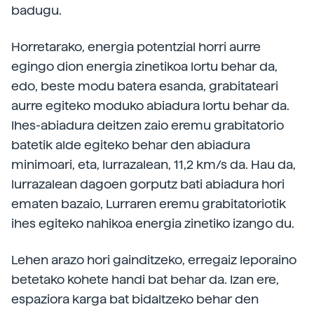
badugu.
Horretarako, energia potentzial horri aurre
egingo dion energia zinetikoa lortu behar da,
edo, beste modu batera esanda, grabitateari
aurre egiteko moduko abiadura lortu behar da.
Ihes-abiadura deitzen zaio eremu grabitatorio
batetik alde egiteko behar den abiadura
minimoari, eta, lurrazalean, 11,2 km/s da. Hau da,
lurrazalean dagoen gorputz bati abiadura hori
ematen bazaio, Lurraren eremu grabitatoriotik
ihes egiteko nahikoa energia zinetiko izango du.
Lehen arazo hori gainditzeko, erregaiz leporaino
betetako kohete handi bat behar da. Izan ere,
espaziora karga bat bidaltzeko behar den