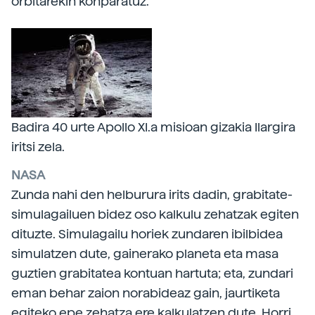
orbitarekin konparatuz.
Badira 40 urte Apollo XI.a misioan gizakia Ilargira
iritsi zela.
NASA
Zunda nahi den helburura irits dadin, grabitate-
simulagailuen bidez oso kalkulu zehatzak egiten
dituzte. Simulagailu horiek zundaren ibilbidea
simulatzen dute, gainerako planeta eta masa
guztien grabitatea kontuan hartuta; eta, zundari
eman behar zaion norabideaz gain, jaurtiketa
egiteko epe zehatza ere kalkulatzen dute. Horri