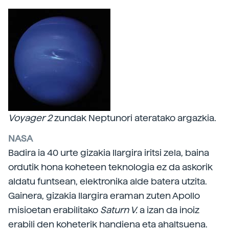
Voyager 2
zundak Neptunori ateratako argazkia.
NASA
Badira ia 40 urte gizakia Ilargira iritsi zela, baina
ordutik hona koheteen teknologia ez da askorik
aldatu funtsean, elektronika alde batera utzita.
Gainera, gizakia Ilargira eraman zuten Apollo
misioetan erabilitako
Saturn V.
a izan da inoiz
erabili den koheterik handiena eta ahaltsuena.