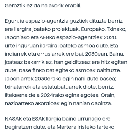
Geroztik ez da halakorik erabili.
Egun, ia espazio-agentzia guztiek dituzte berriz
ere ilargira joateko proiektuak. Europako, Txinako,
Japoniako eta AEBko espazio-agentziek 2020.
urte inguruan ilargira joateko asmoa dute. Eta
indiarrek eta errusiarrek ere bai, 2030ean. Baina,
joateaz bakarrik ez, han gelditzeaz ere hitz egiten
dute, base finko bat egiteko asmoak baitituzte.
Japoniarrek 2030erako egin nahi dute basea;
txinatarrek eta estatubatuarrek diote, berriz,
litekeena dela 2024rako egina egotea. Orain,
nazioarteko akordioak egin nahian dabiltza.
NASAk eta ESAk Ilargia baino urrunago ere
begiratzen dute, eta Martera iristeko tarteko