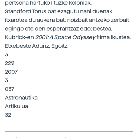
pertsona hartuko lituzke koloniak.
Standford Torus bat ezagutu nahi duenak
itxarotea du aukera bat, noizbait antzeko zerbait
egingo ote den esperantzaz edo; bestea,
Kubrick-en
2001: A Space Odyssey
filma ikustea.
Etxebeste Aduriz, Egoitz
3
229
2007
3
037
Astronautika
Artikulua
32