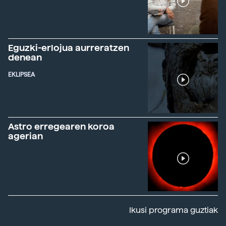
Eguzki-erlojua aurreratzen
denean
EKLIPSEA
Astro erregearen koroa
agerian
Ikusi programa guztiak