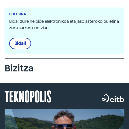
BULETINA
Bidali zure helbide elektronikoa eta jaso asteroko buletina
zure sarrera-ontzian
Bidali
Bizitza
TEKNOPOLIS