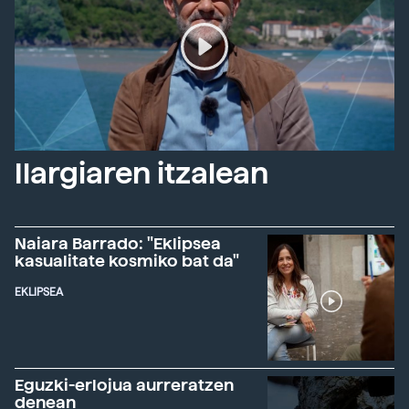
Ilargiaren itzalean
Naiara Barrado: "Eklipsea
kasualitate kosmiko bat da"
EKLIPSEA
Eguzki-erlojua aurreratzen
denean