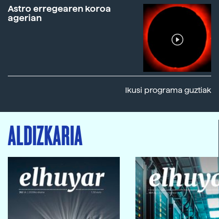
Astro erregearen koroa
agerian
Ikusi programa guztiak
ALDIZKARIA