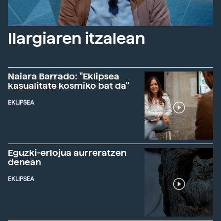
Ilargiaren itzalean
Naiara Barrado: "Eklipsea
kasualitate kosmiko bat da"
EKLIPSEA
Eguzki-erlojua aurreratzen
denean
EKLIPSEA