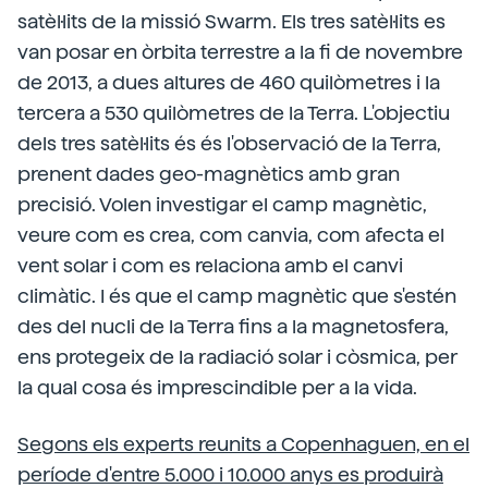
satèl·lits de la missió Swarm. Els tres satèl·lits es
van posar en òrbita terrestre a la fi de novembre
de 2013, a dues altures de 460 quilòmetres i la
tercera a 530 quilòmetres de la Terra. L'objectiu
dels tres satèl·lits és és l'observació de la Terra,
prenent dades geo-magnètics amb gran
precisió. Volen investigar el camp magnètic,
veure com es crea, com canvia, com afecta el
vent solar i com es relaciona amb el canvi
climàtic. I és que el camp magnètic que s'estén
des del nucli de la Terra fins a la magnetosfera,
ens protegeix de la radiació solar i còsmica, per
la qual cosa és imprescindible per a la vida.
Segons els experts reunits a Copenhaguen, en el
període d'entre 5.000 i 10.000 anys es produirà