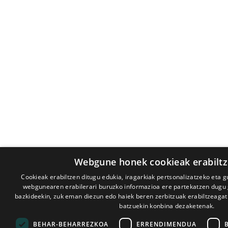
Webgune honek cookieak erabiltz
Cookieak erabiltzen ditugu edukia, iragarkiak pertsonalizatzeko eta g
webgunearen erabilerari buruzko informazioa ere partekatzen dugu gu
bazkideekin, zuk eman diezun edo haiek beren zerbitzuak erabiltzeagati
batzuekin konbina dezaketenak.
BEHAR-BEHARREZKOA
ERRENDIMENDUA