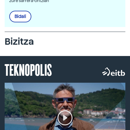
zure sarrera-ontzian
Bidali
Bizitza
TEKNOPOLIS