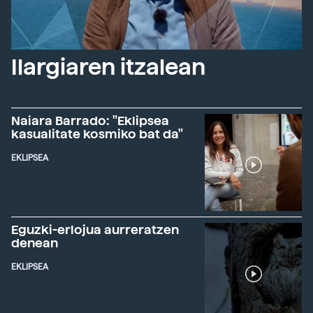
Ilargiaren itzalean
Naiara Barrado: "Eklipsea
kasualitate kosmiko bat da"
EKLIPSEA
Eguzki-erlojua aurreratzen
denean
EKLIPSEA