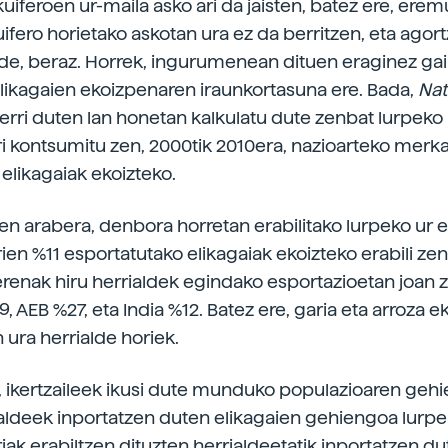
uiferoen ur-maila asko ari da jaisten, batez ere, erem
uifero horietako askotan ura ez da berritzen, eta agor
e, beraz. Horrek, ingurumenean dituen eraginez gain
elikagaien ekoizpenaren iraunkortasuna ere. Bada,
Nat
berri duten lan honetan kalkulatu dute zenbat lurpeko 
ri kontsumitu zen, 2000tik 2010era, nazioarteko merka
elikagaiak ekoizteko.
ien arabera, denbora horretan erabilitako lurpeko ur e
ien %11 esportatutako elikagaiak ekoizteko erabili zen.
erenak hiru herrialdek egindako esportazioetan joan z
, AEB %27, eta India %12. Batez ere, garia eta arroza e
n ura herrialde horiek.
, ikertzaileek ikusi dute munduko populazioaren geh
aldeek inportatzen duten elikagaien gehiengoa lurpe
iak erabiltzen dituzten herrialdeetatik inportatzen dut