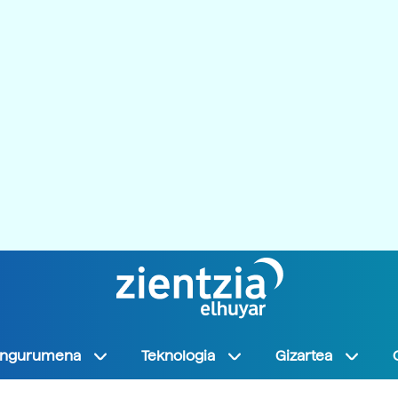
Ingurumena
Teknologia
Gizartea