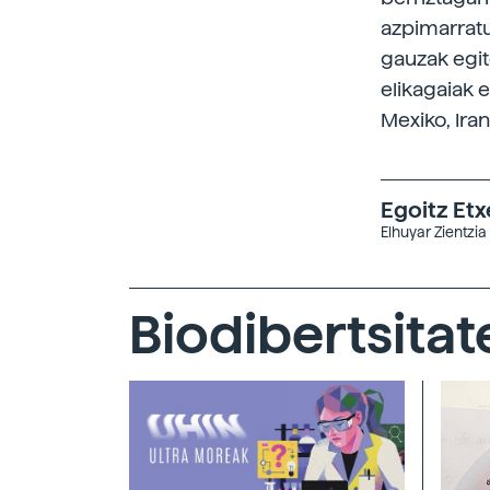
azpimarratu
gauzak egite
elikagaiak 
Mexiko, Iran
Egoitz Et
Elhuyar Zientzia
Biodibertsitat