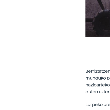
Berriztatzen
munduko pop
nazioarteko
duten azter
Lurpeko ure