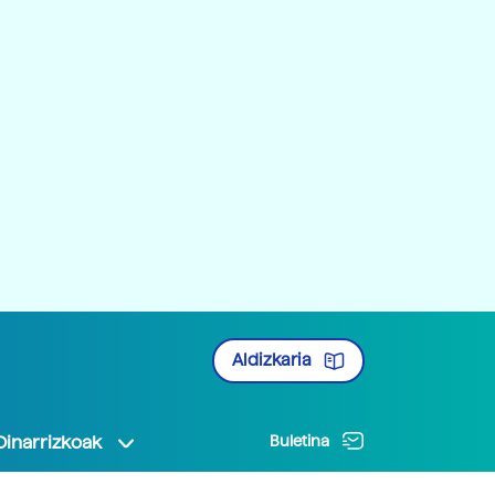
Aldizkaria
Oinarrizkoak
Buletina