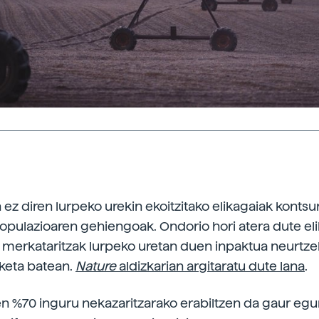
 ez diren lurpeko urekin ekoitzitako elikagaiak konts
ulazioaren gehiengoak. Ondorio hori atera dute el
 merkataritzak lurpeko uretan duen inpaktua neurtze
keta batean.
Nature
aldizkarian argitaratu dute lana
.
n %70 inguru nekazaritzarako erabiltzen da gaur egun