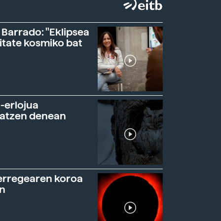
 Barrado: "Eklipsea
itate kosmiko bat
-erlojua
ratzen denean
erregearen koroa
n