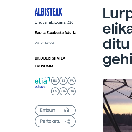
ALBISTEAK
Lurp
elik
Elhuyar aldizkaria: 326
Egoitz Etxebeste Aduriz
dit
2017-03-29
geh
BIODIBERTSITATEA
EKONOMIA
EU
ES
FR
EN
CA
GA
Partekatu