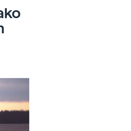
ako
n