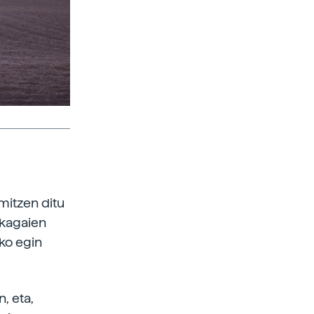
umitzen ditu
ikagaien
ko egin
, eta,