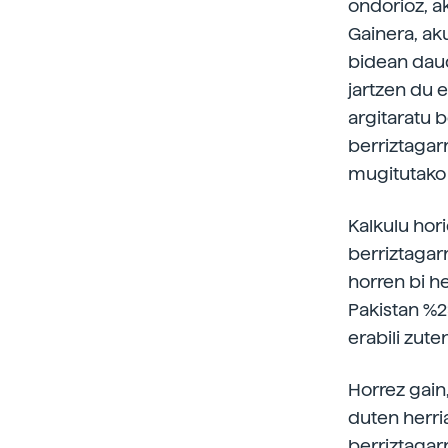
ondorioz, ak
Gainera, ak
bidean daud
jartzen du 
argitaratu 
berriztagar
mugitutako 
Kalkulu hor
berriztagarr
horren bi h
Pakistan %29
erabili zute
Horrez gain
duten herri
berriztagarr