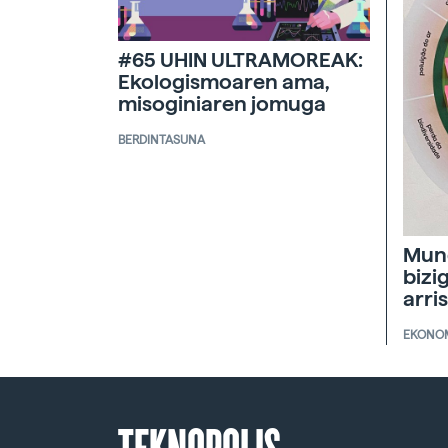
#65 UHIN ULTRAMOREAK:
Ekologismoaren ama,
misoginiaren jomuga
BERDINTASUNA
Mun
bizi
arri
EKONO
TEKNOPOLIS