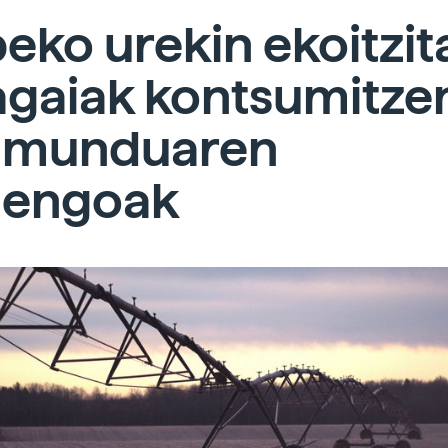
eko urekin ekoitzit
agaiak kontsumitze
u munduaren
iengoak