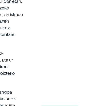
u idorretan.
tzeko
, arriskuan
ure
n
ur ez-
taritzan
z-
 Eta ur
iren:
koizteko
iengoa
ko ur ez-
ela. Eta