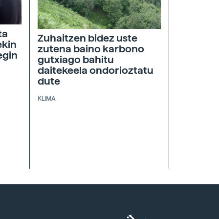
ta
Zuhaitzen bidez uste
ekin
zutena baino karbono
egin
gutxiago bahitu
daitekeela ondorioztatu
dute
KLIMA