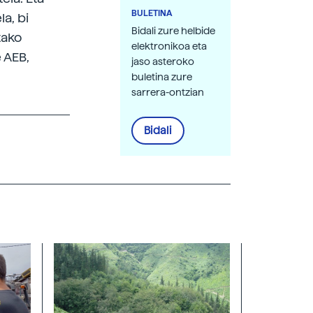
BULETINA
a, bi
Bidali zure helbide
tako
elektronikoa eta
 AEB,
jaso asteroko
buletina zure
sarrera-ontzian
Bidali