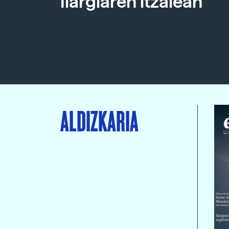
Ilargiaren itzalean
ALDIZKARIA