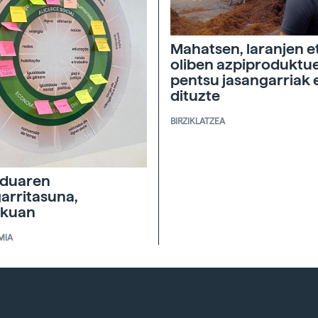
Mahatsen, laranjen e
oliben azpiproduktu
pentsu jasangarriak 
dituzte
BIRZIKLATZEA
duaren
garritasuna,
skuan
MIA