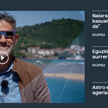
Naiara
kasual
da"
EKLIPSEA
Eguzki
aurre
EKLIPSEA
Astro 
ageria