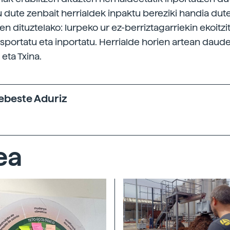
 dute zenbait herrialdek inpaktu bereziki handia dutel
n dituztelako: lurpeko ur ez-berriztagarriekin ekoitzi
esportatu eta inportatu. Herrialde horien artean daude
 eta Txina.
xebeste Aduriz
ea