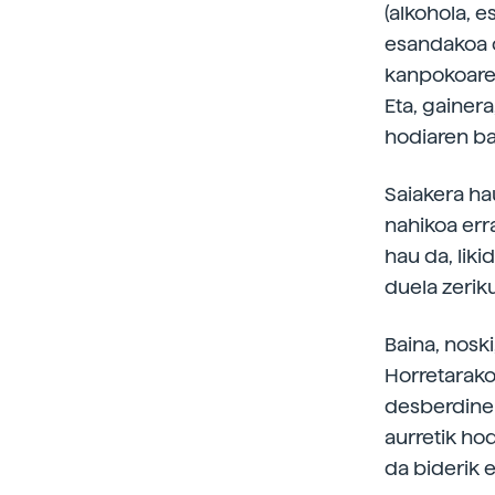
(alkohola, e
esandakoa o
kanpokoaren
Eta, gainer
hodiaren bar
Saiakera ha
nahikoa err
hau da, lik
duela zerik
Baina, noski
Horretarako
desberdinek
aurretik ho
da biderik 