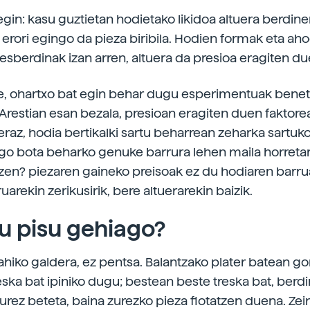
egin: kasu guztietan hodietako likidoa altuera berdine
n erori egingo da pieza biribila. Hodien formak eta ah
esberdinak izan arren, altuera da presioa eragiten du
e, ohartxo bat egin behar dugu esperimentuak benet
 Arestian esan bezala, presioan eragiten duen faktorea
beraz, hodia bertikalki sartu beharrean zeharka sartu
ago bota beharko genuke barrura lehen maila horretara
tzen? piezaren gaineko preisoak ez du hodiaren bar
uarekin zerikusirik, bere altuerarekin baizik.
u pisu gehiago?
ahiko galdera, ez pentsa. Balantzako plater batean go
eska bat ipiniko dugu; bestean beste treska bat, berd
 urez beteta, baina zurezko pieza flotatzen duena. Zei