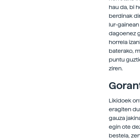
hau da, bi h
berdinak dir
lur-gainean
dagoenez ge
horrela iza
baterako, m
puntu guzti
ziren.
Goran
Likidoek on
eragiten du
gauza jakin
egin ote de
bestela, ze