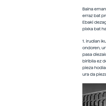
Baina emand
erraz bat p
Ebaki dezag
pixka bat h
1. irudian i
ondoren, ur
pasa diezai
biribila ez 
pieza hodiar
ura da piez