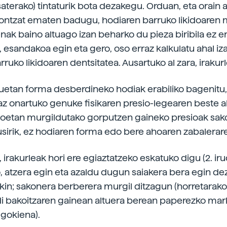
saterako) tintaturik bota dezakegu. Orduan, eta orain 
ntzat ematen badugu, hodiaren barruko likidoaren 
ak baino altuago izan beharko du pieza biribila ez er
a, esandakoa egin eta gero, oso erraz kalkulatu ahal i
ruko likidoaren dentsitatea. Ausartuko al zara, irakur
uetan forma desberdineko hodiak erabiliko bagenitu,
az onartuko genuke fisikaren presio-legearen beste al
idoetan murgildutako gorputzen gaineko presioak sak
usirik, ez hodiaren forma edo bere ahoaren zabalerare
, irakurleak hori ere egiaztatzeko eskatuko digu (2. iru
, atzera egin eta azaldu dugun saiakera bera egin d
in; sakonera berberera murgil ditzagun (horretarako
di bakoitzaren gainean altuera berean paperezko mar
egokiena).