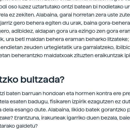
odi oso luzez uztartutako ontzi batean bi hodietako ur
ela ez zekiten. Alabaina, garai horretan zera uste zut
 jarriz gero behera egiten du urak, baina gora-beher
ro, adibidez, aldapan gora ura ezingo zen gora era
nik, ura beti maldan behera eraman beharko litzateke;
endietan zeuden urtegietatik ura garraiatzeko, ibilb
etan beherantzko maldatxoak zituzten eraikuntzak ip
tzko bultzada?
tzi baten barruan hondoan eta hormen kontra ere pr
tela esaten badugu, fisikaren izpirik ezagutzen ez du
a dela esango dute. Alabaina, likido batek gorantzko p
zake? Erantzuna, irakurleak igarriko duen bezala, bai
rtarako galdetu?