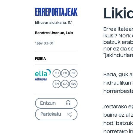
ERREPORTAJEAK
Liki
Elhuyar aldizkaria: 117
Errealitate
Bandres Unanue, Luis
ikusi? Nork
batzuk erab
1997-03-01
nor ez da s
“jakinduriar
FISIKA
EU
ES
FR
Bada, guk ar
hidraulikari
EN
CA
GA
horrenbeste
Zertarako e
Partekatu
baina ez al
hodi batzuk 
horretako i