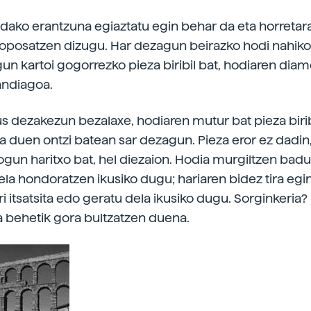
ako erantzuna egiaztatu egin behar da eta horretar
roposatzen dizugu. Har dezagun beirazko hodi nahikoa
un kartoi gogorrezko pieza biribil bat, hodiaren diam
andiagoa.
kus dezakezun bezalaxe, hodiaren mutur bat pieza biribi
a duen ontzi batean sar dezagun. Pieza eror ez dadin, 
ogun haritxo bat, hel diezaion. Hodia murgiltzen badu
dela hondoratzen ikusiko dugu; hariaren bidez tira egi
i itsatsita edo geratu dela ikusiko dugu. Sorginkeria? 
a behetik gora bultzatzen duena.