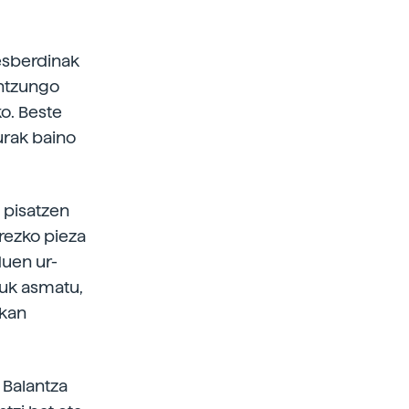
desberdinak
antzungo
ko. Beste
urak baino
n pisatzen
urezko pieza
duen ur-
uk asmatu,
ekan
 Balantza