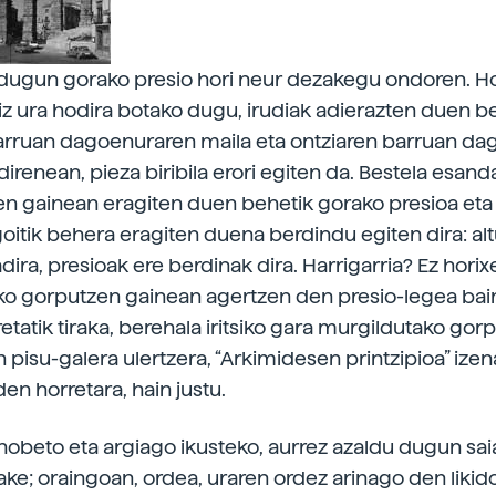
dugun gorako presio hori neur dezakegu ondoren. Ho
iz ura hodira botako dugu, irudiak adierazten duen be
arruan dagoenuraren maila eta ontziaren barruan d
direnean, pieza biribila erori egiten da. Bestela esan
en gainean eragiten duen behetik gorako presioa eta
oitik behera eragiten duena berdindu egiten dira: al
ira, presioak ere berdinak dira. Harrigarria? Ez horix
o gorputzen gainean agertzen den presio-legea bain
retatik tiraka, berehala iritsiko gara murgildutako gor
 pisu-galera ulertzera, “Arkimidesen printzipioa” izen
en horretara, hain justu.
obeto eta argiago ikusteko, aurrez azaldu dugun sai
ke; oraingoan, ordea, uraren ordez arinago den likid