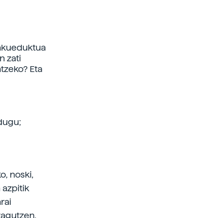
 akueduktua
n zati
atzeko? Eta
 dugu;
o, noski,
 azpitik
rai
zagutzen,