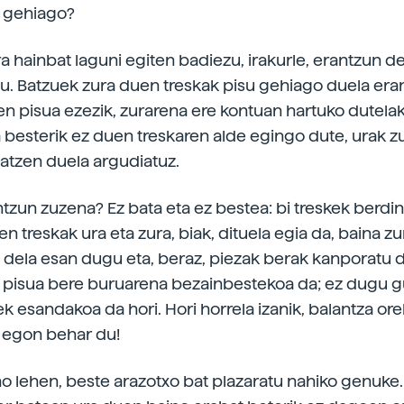
u gehiago?
a hainbat laguni egiten badiezu, irakurle, erantzun 
zu. Batzuek zura duen treskak pisu gehiago duela er
ren pisua ezezik, zurarena ere kontuan hartuko dutela
 besterik ez duen treskaren alde egingo dute, urak z
atzen duela argudiatuz.
ntzun zuzena? Ez bata eta ez bestea: bi treskek berdi
en treskak ura eta zura, biak, dituela egia da, baina z
ri dela esan dugu eta, beraz, piezak berak kanporatu 
 pisua bere buruarena bezainbestekoa da; ez dugu g
 esandakoa da hori. Hori horrela izanik, balantza or
 egon behar du!
o lehen, beste arazotxo bat plazaratu nahiko genuke.