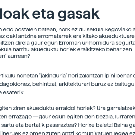
doak eta gasak
an edo postalen batean, nork ez du sekula Segoviako
 ez daki antzina erromatarrek eraikitako akueduktuare
iltzen direla gaur egun Erroman ur-hornidura segurt
ekula harritu akueduktu horiek eraikitzeko behar zen
en” aurrean?
tikulu honetan “jakinduria” hori zalantzan ipini behar
 dagokionez, behintzat, arkitekturari buruz ez baitugu
 esaterik.
giten ziren akueduktu erraldoi horiek? Ura garraiatzek
 zen errazago —gaur egun egiten den bezala, lurraren
sartu eta bertatik pasaraztea? Horixe baietz! Baina ga
njineruek ez omen zuten ontzi komunikatuen legea e