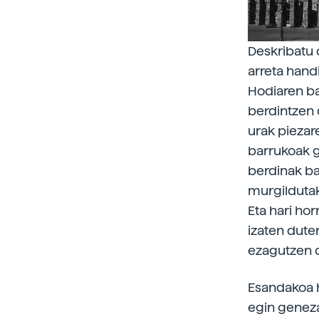
Deskribatu 
arreta hand
Hodiaren b
berdintzen 
urak piezar
barrukoak g
berdinak bad
murgildutak
Eta hari hor
izaten duten
ezagutzen d
Esandakoa h
egin geneza