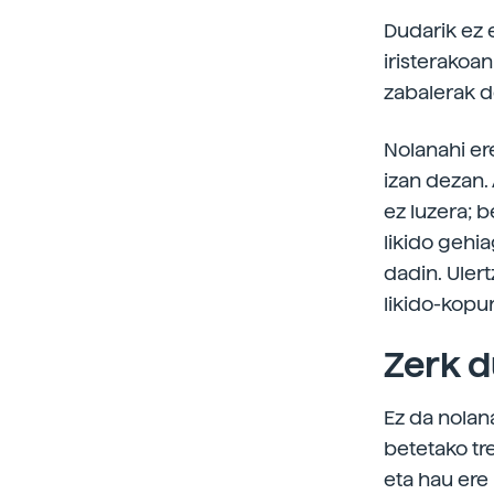
Dudarik ez 
iristerakoa
zabalerak d
Nolanahi er
izan dezan.
ez luzera; 
likido gehi
dadin. Uler
likido-kopur
Zerk d
Ez da nolan
betetako tr
eta hau ere