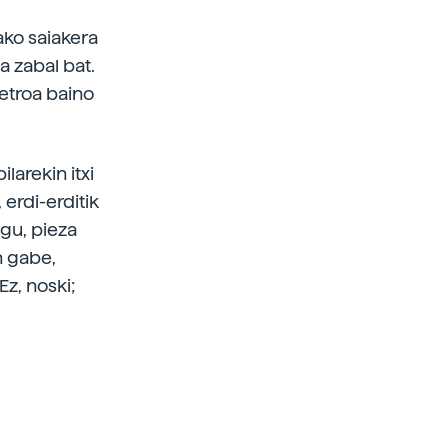
ako saiakera
 zabal bat.
etroa baino
larekin itxi
erdi-erditik
gu, pieza
n gabe,
Ez, noski;