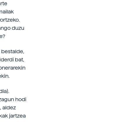
arte
mailak
ortzeko.
zango duzu
le?
 bestalde,
derdi bat,
onerarekin
kin.
dia).
ezagun hodi
, aldez
kak jartzea