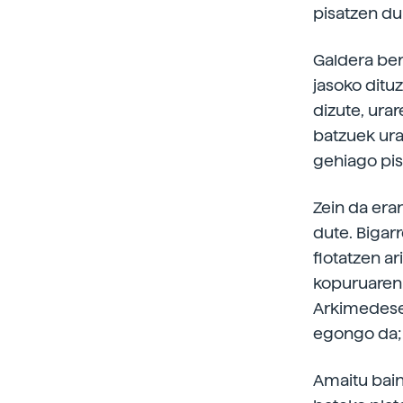
pisatzen d
Galdera ber
jasoko ditu
dizute, ura
batzuek ura
gehiago pis
Zein da era
dute. Bigarr
flotatzen a
kopuruaren
Arkimedesek
egongo da;
Amaitu bain