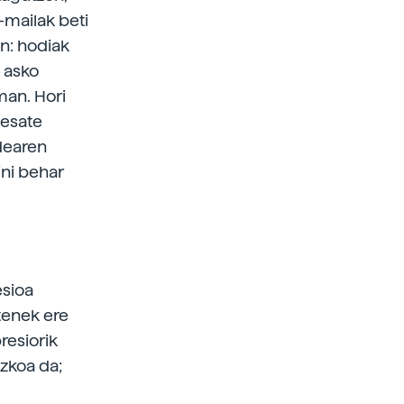
-mailak beti
en: hodiak
a asko
man. Hori
 esate
idearen
ini behar
esioa
tenek ere
resiorik
ezkoa da;