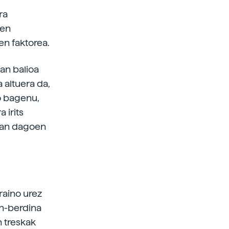
ra
oen
en faktorea.
an balioa
 altuera da,
ko bagenu,
 irits
ruan dagoen
raino urez
in-berdina
n treskak