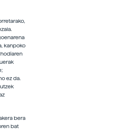
rretarako,
zala.
agoenarena
da, kanpoko
 hodiaren
tuerak
e;
o ez da.
putzek
az
akera bera
oren bat