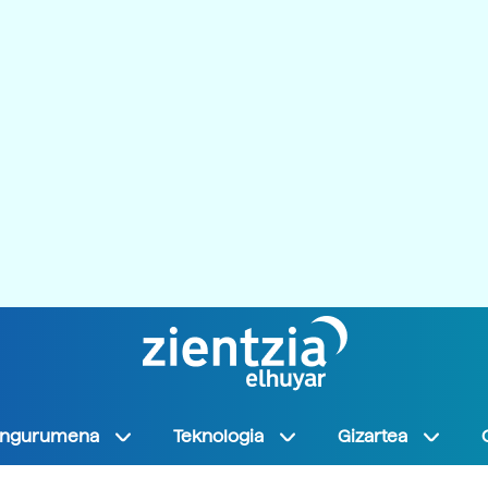
Ingurumena
Teknologia
Gizartea