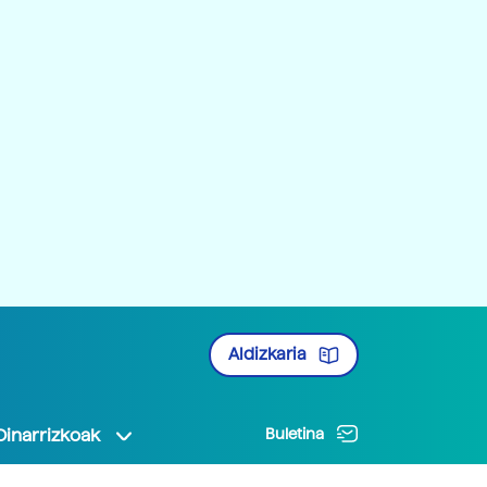
Aldizkaria
Oinarrizkoak
Buletina