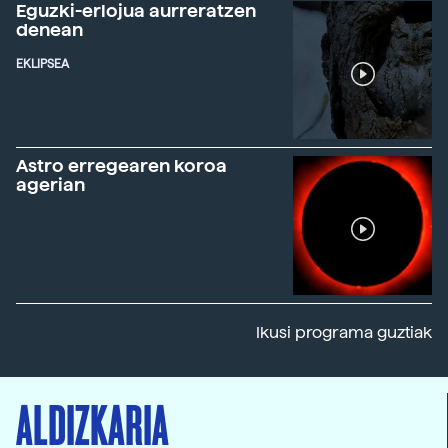
Eguzki-erlojua aurreratzen
denean
EKLIPSEA
Astro erregearen koroa
agerian
Ikusi programa guztiak
ALDIZKARIA