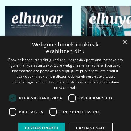
×
Webgune honek cookieak
erabiltzen ditu
Cookieak erabiltzen ditugu edukia, iragarkiak pertsonalizatzeko eta
gure trafikoa aztertzeko. Gure webgunearen erabilerari buruzko
informazioa ere partekatzen dugu gure publizitate- eta analisi-
bazkideekin, zuk eman diezun edo haiek beren zerbitzuak
erabiltzeagatik bildu duten beste informazio batzuekin konbina
dezaketenak.
BEHAR-BEHARREZKOA
ERRENDIMENDUA
BIDERATZEA
FUNTZIONALTASUNA
2026ko eka. 1a
2026ko mar. 1a
GUZTIAK ONARTU
GUZTIAK UKATU