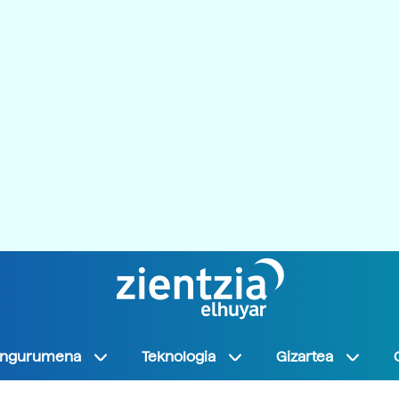
Ingurumena
Teknologia
Gizartea