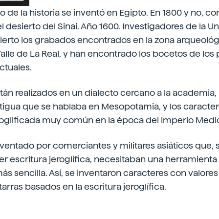
to de la historia se inventó en Egipto. En 1800 y no, 
el desierto del Sinai. Año 1600. Investigadores de la U
ierto los grabados encontrados en la zona arqueológ
Valle de La Real, y han encontrado los bocetos de los
ctuales.
án realizados en un dialecto cercano a la academia, 
tigua que se hablaba en Mesopotamia, y los caracte
eroglificada muy común en la época del Imperio Medi
inventado por comerciantes y militares asiáticos que
der escritura jeroglífica, necesitaban una herramienta
 sencilla. Así, se inventaron caracteres con valores 
arras basados en la escritura jeroglífica.