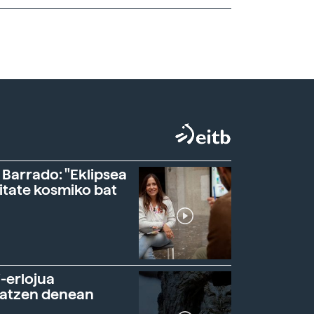
 Barrado: "Eklipsea
itate kosmiko bat
-erlojua
ratzen denean