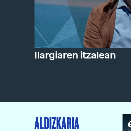
Ilargiaren itzalean
ALDIZKARIA