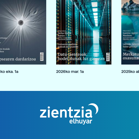
ko eka. 1a
2026ko mar. 1a
2025ko ab