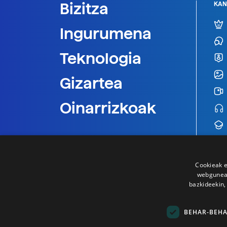
Bizitza
KAN
Ingurumena
Teknologia
Gizartea
Oinarrizkoak
Cookieak e
webgunear
bazkideekin,
BEHAR-BEH