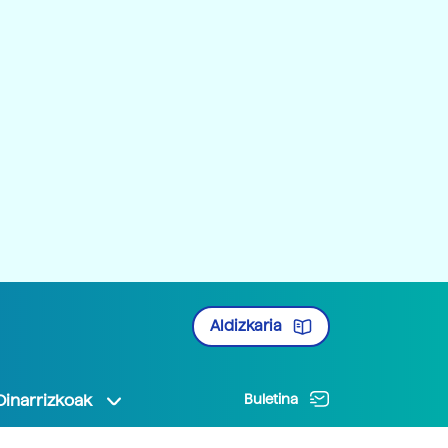
Aldizkaria
Oinarrizkoak
Buletina