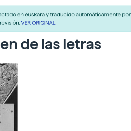
actado en euskara y traducido automáticamente po
revisión.
VER ORIGINAL
en de las letras