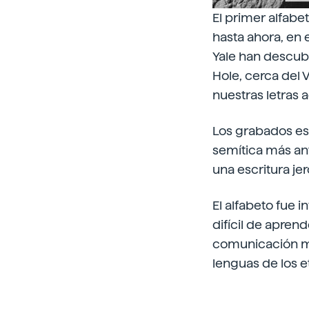
El primer alfabe
hasta ahora, en 
Yale han descub
Hole, cerca del 
nuestras letras a
Los grabados est
semítica más an
una escritura j
El alfabeto fue 
difícil de apren
comunicación más
lenguas de los et