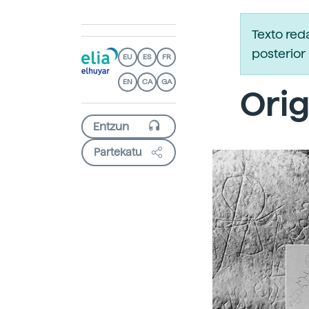
Texto red
posterior 
EU
ES
FR
EN
CA
GA
Orig
Partekatu