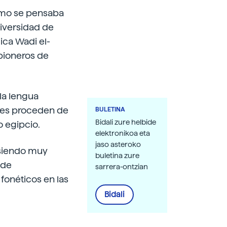
como se pensaba
niversidad de
ica Wadi el-
 pioneros de
la lengua
res proceden de
BULETINA
Bidali zure helbide
o egipcio.
elektronikoa eta
jaso asteroko
, siendo muy
buletina zure
 de
sarrera-ontzian
fonéticos en las
Bidali