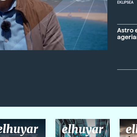
EKLIPSEA
Astro 
ageria