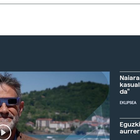
Naiara
kasual
da"
EKLIPSEA
Eguzki
aurre