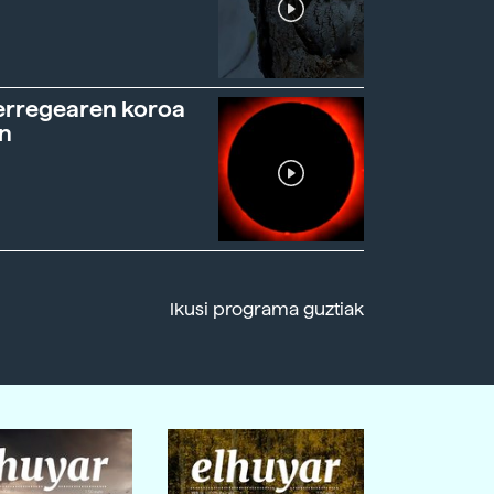
erregearen koroa
n
Ikusi programa guztiak