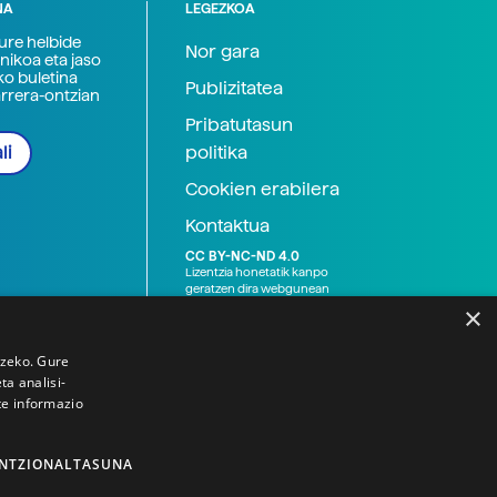
NA
LEGEZKOA
zure helbide
Nor gara
nikoa eta jaso
ko buletina
Publizitatea
arrera-ontzian
Pribatutasun
politika
li
Cookien erabilera
Kontaktua
CC BY-NC-ND 4.0
Lizentzia honetatik kanpo
geratzen dira webgunean
argitaratutako baliabide
×
grafikoak (argazki eta
ilustrazioak), baita Elhuyar ez
den bestelako erakunde eta
tzeko. Gure
norbanakoek idatzitakoak
a analisi-
ere. Kanpo-esteken bidez
te informazio
emandako edukiak esteka
horietan agertzen den
lizentziapean daude,
gehienetan copyright-a
NTZIONALTASUNA