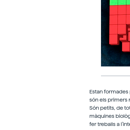
Estan formades p
són els primers 
Són petits, de to
màquines biològ
fer treballs a l