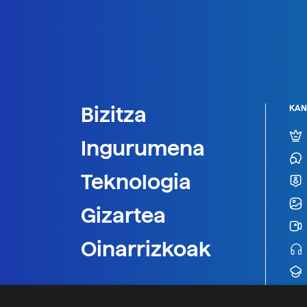
Bizitza
KAN
Ingurumena
Teknologia
Gizartea
Oinarrizkoak