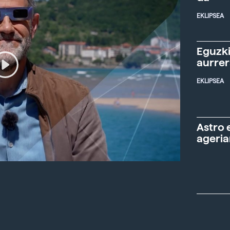
EKLIPSEA
Eguzki
aurre
EKLIPSEA
Astro 
ageria