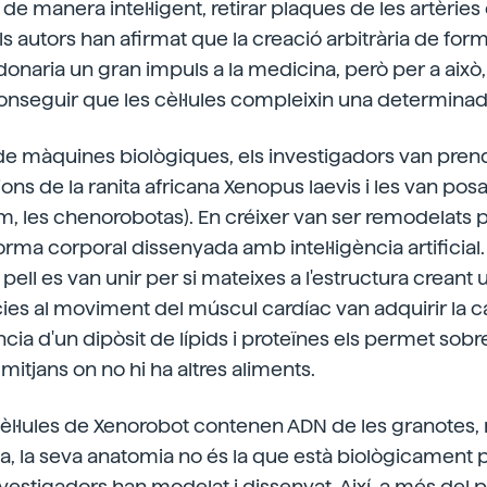
os de manera intel·ligent, retirar plaques de les artèries
Els autors han afirmat que la creació arbitrària de fo
donaria un gran impuls a la medicina, però per a això
onseguir que les cèl·lules compleixin una determinad
 de màquines biològiques, els investigadors van prend
ns de la ranita africana Xenopus laevis i les van posa
om, les chenorobotas). En créixer van ser remodelats
rma corporal dissenyada amb intel·ligència artificial. 
la pell es van unir per si mateixes a l'estructura creant 
cies al moviment del múscul cardíac van adquirir la c
ncia d'un dipòsit de lípids i proteïnes els permet sob
itjans on no hi ha altres aliments.
èl·lules de Xenorobot contenen ADN de les granotes,
a, la seva anatomia no és la que està biològicament
investigadors han modelat i dissenyat. Així, a més del