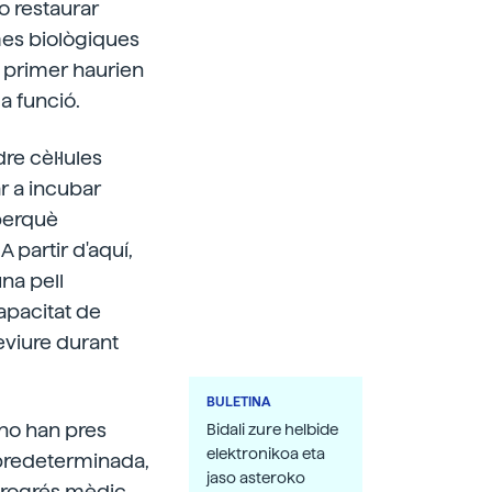
 o restaurar
rmes biològiques
, primer haurien
a funció.
re cèl·lules
r a incubar
 perquè
A partir d'aquí,
una pell
apacitat de
reviure durant
BULETINA
 no han pres
Bidali zure helbide
elektronikoa eta
 predeterminada,
jaso asteroko
 progrés mèdic