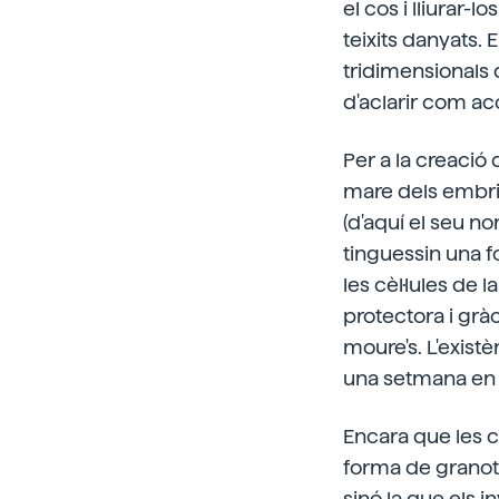
el cos i lliurar-l
teixits danyats. 
tridimensionals 
d'aclarir com ac
Per a la creació
mare dels embrio
(d'aquí el seu n
tinguessin una fo
les cèl·lules de 
protectora i grà
moure's. L'existè
una setmana en m
Encara que les c
forma de granot
sinó la que els 