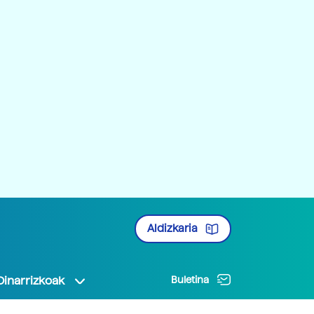
Aldizkaria
Oinarrizkoak
Buletina