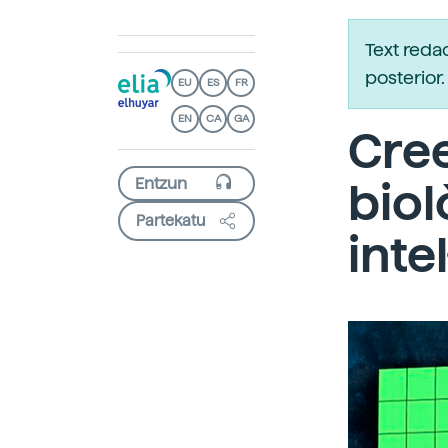
Text reda
posterio
EU
ES
FR
EN
CA
GA
Cree
biol
Partekatu
intel