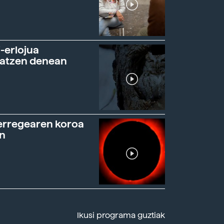
-erlojua
ratzen denean
erregearen koroa
n
Ikusi programa guztiak