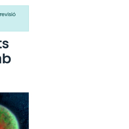
revisió
ts
mb