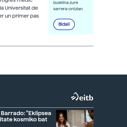
buletina zure
la Universitat de
sarrera-ontzian
er un primer pas
Bidali
 Barrado: "Eklipsea
itate kosmiko bat