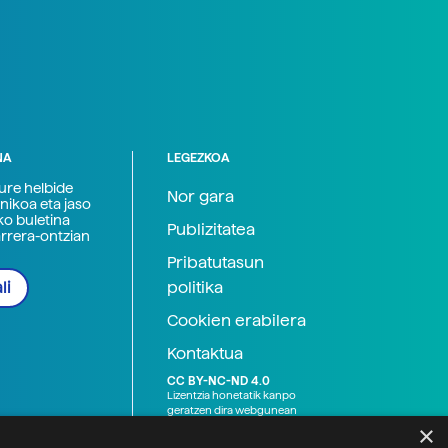
NA
LEGEZKOA
zure helbide
Nor gara
nikoa eta jaso
ko buletina
Publizitatea
arrera-ontzian
Pribatutasun
politika
li
Cookien erabilera
Kontaktua
CC BY-NC-ND 4.0
Lizentzia honetatik kanpo
geratzen dira webgunean
argitaratutako baliabide
×
grafikoak (argazki eta