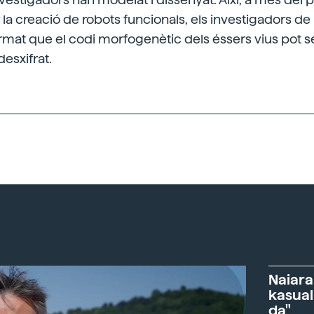
la creació de robots funcionals, els investigadors de 
mat que el codi morfogenètic dels éssers vius pot s
esxifrat.
Naiara
kasual
da"