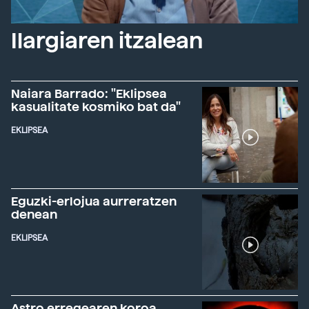
Ilargiaren itzalean
Naiara Barrado: "Eklipsea
kasualitate kosmiko bat da"
EKLIPSEA
Eguzki-erlojua aurreratzen
denean
EKLIPSEA
Astro erregearen koroa