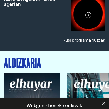
agerian
Ikusi programa guztiak
ALDIZKARIA
×
Webgune honek cookieak