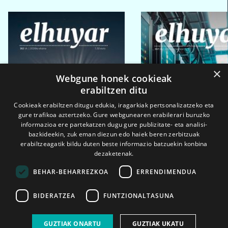
×
Webgune honek cookieak
erabiltzen ditu
Cookieak erabiltzen ditugu edukia, iragarkiak pertsonalizatzeko eta
gure trafikoa aztertzeko. Gure webgunearen erabilerari buruzko
informazioa ere partekatzen dugu gure publizitate- eta analisi-
bazkideekin, zuk eman diezun edo haiek beren zerbitzuak
erabiltzeagatik bildu duten beste informazio batzuekin konbina
dezaketenak.
BEHAR-BEHARREZKOA
ERRENDIMENDUA
BIDERATZEA
FUNTZIONALTASUNA
2026ko eka. 1a
2026ko mar. 1a
GUZTIAK ONARTU
GUZTIAK UKATU