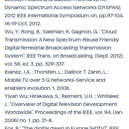
Dynamic Spectrum Access Networks (DYSPAN),
2012 IEEE International Symposium on, pp.97-104,
16-19 Oct. 2012.
Wu, Y.; Rong, B.; Salehian, K. Gagnon, G.: “Cloud
Transmission: A New Spectrum-Reuse Friendly
Digital Terrestrial Broadcasting Transmission
System”, IEEE Trans. on Broadcasting, (Sept. 2012),
vol. 58, ez. 3, pp. 329-337.
Ibanez, J.A. ; Thorsten, L.; Dalibor, T. Zanin, L.:
Mobile TV over 3 G networks-Service and
enablers evolution. 1, 2008.
Yiyan Wu; Hirakawa, S.; Reimers, U.H. ; Whitaker,
J.: “Overview of Digital Television Development
Worldwide”, Proceedings of the IEEE, vol. 94, (Jan.
2006) no. 1, pp. 21-8.
Fox, B.: “The digital dawn in Europe [HDTV]”, IEEE