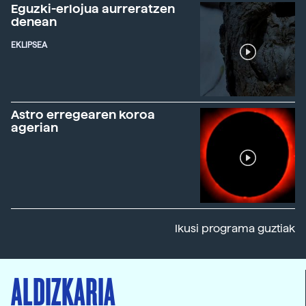
Eguzki-erlojua aurreratzen
denean
EKLIPSEA
Astro erregearen koroa
agerian
Ikusi programa guztiak
ALDIZKARIA