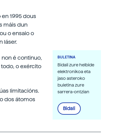
o en 1995 dous
s máis dun
rou o ensaio o
 láser.
 non é continuo,
BULETINA
Bidali zure helbide
todo, o exército
elektronikoa eta
jaso asteroko
buletina zure
as limitacións.
sarrera-ontzian
io dos átomos
Bidali