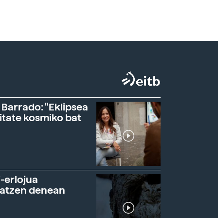
 Barrado: "Eklipsea
itate kosmiko bat
-erlojua
ratzen denean