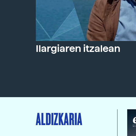
Ilargiaren itzalean
ALDIZKARIA