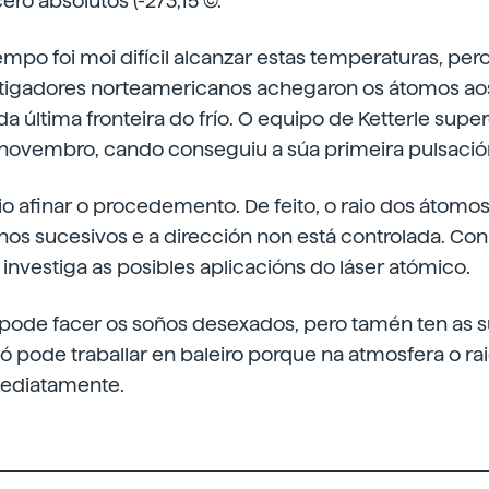
o absolutos (-273,15 (C).
mpo foi moi difícil alcanzar estas temperaturas, per
tigadores norteamericanos achegaron os átomos ao
da última fronteira do frío. O equipo de Ketterle supe
ovembro, cando conseguiu a súa primeira pulsación
o afinar o procedemento. De feito, o raio dos átomos
hos sucesivos e a dirección non está controlada. Con 
nvestiga as posibles aplicacións do láser atómico.
pode facer os soños desexados, pero tamén ten as sú
 pode traballar en baleiro porque na atmosfera o ra
mediatamente.