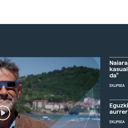
Naiara
kasual
da"
EKLIPSEA
Eguzki
aurre
EKLIPSEA