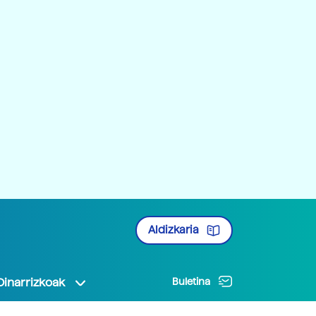
Aldizkaria
Oinarrizkoak
Buletina