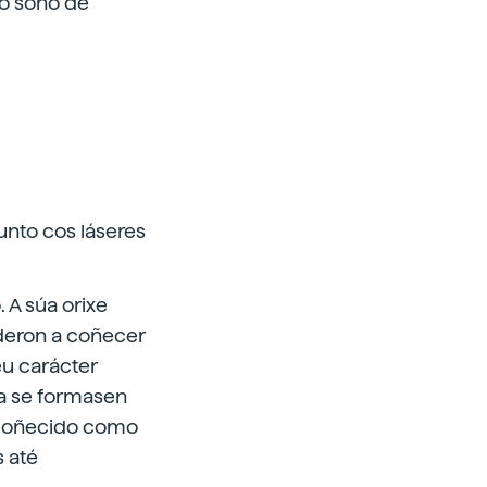
 o soño de
unto cos láseres
 A súa orixe
 deron a coñecer
eu carácter
a se formasen
, coñecido como
s até