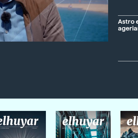
Astro 
ageria