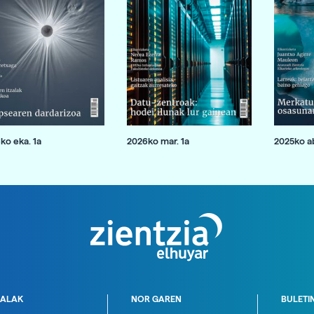
ko eka. 1a
2026ko mar. 1a
2025ko ab
ALAK
NOR GAREN
BULETI