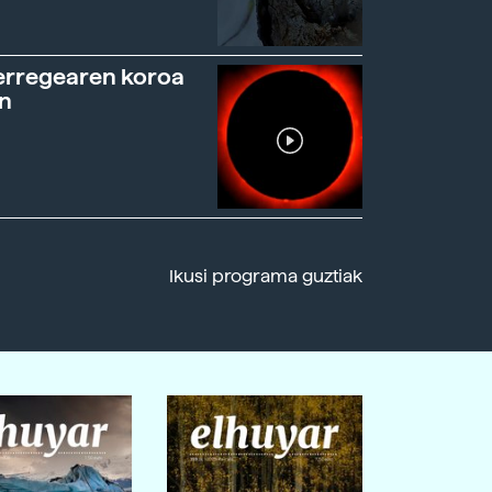
erregearen koroa
n
Ikusi programa guztiak