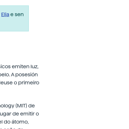
r
Elia
e sen
icos emiten luz,
pelo. A posesión
deuse o primeiro
ology (MIT) de
lugar de emitir o
el do átomo,