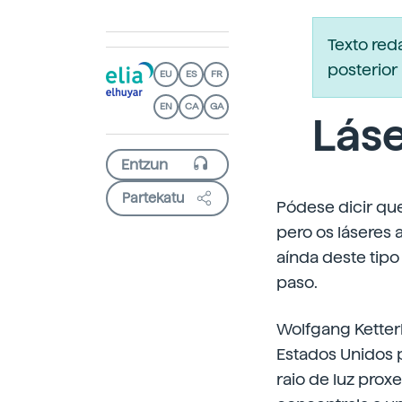
Texto re
posterior 
EU
ES
FR
EN
CA
GA
Lás
Partekatu
Pódese dicir que
pero os láseres 
aínda deste tipo
paso.
Wolfgang Ketterl
Estados Unidos p
raio de luz prox