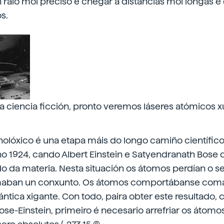
 raio moi preciso e chegar a distancias moi longas é
s.
 ciencia ficción, pronto veremos láseres atómicos x
olóxico é una etapa máis do longo camiño científico.
o 1924, cando Albert Einstein e Satyendranath Bose
o da materia. Nesta situación os átomos perdían o s
ormaban un conxunto. Os átomos comportábanse com
ántica xigante. Con todo, paira obter este resultado
e-Einstein, primeiro é necesario arrefriar os átomo