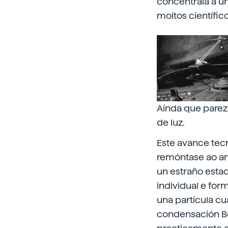
concentrala a un
moitos científico
Aínda que pareza
de luz.
Este avance tecn
remóntase ao an
un estraño estad
individual e f
una partícula cu
condensación Bos