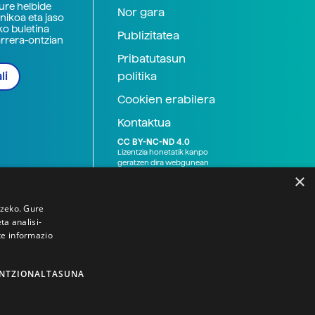
zure helbide
Nor gara
nikoa eta jaso
ko buletina
Publizitatea
arrera-ontzian
Pribatutasun
politika
li
Cookien erabilera
Kontaktua
CC BY-NC-ND 4.0
Lizentzia honetatik kanpo
geratzen dira webgunean
argitaratutako baliabide
×
grafikoak (argazki eta
ilustrazioak), baita Elhuyar ez
den bestelako erakunde eta
tzeko. Gure
norbanakoek idatzitakoak
a analisi-
ere. Kanpo-esteken bidez
te informazio
emandako edukiak esteka
horietan agertzen den
lizentziapean daude,
gehienetan copyright-a
NTZIONALTASUNA