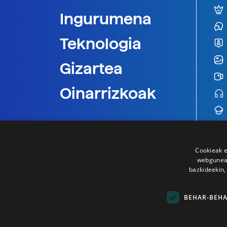
Ingurumena
Teknologia
Gizartea
Oinarrizkoak
Cookieak e
webgunear
bazkideekin,
BEHAR-BEH