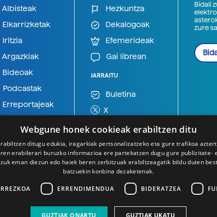
Bidali 
Albisteak
Hezkuntza
elektro
astero
Elkarrizketak
Dekalogoak
zure s
Iritzia
Efemerideak
Bida
Argazkiak
Gai librean
Bideoak
JARRAITU
Podcastak
Buletina
Erreportajeak
X
BlueSky
Webgune honek cookieak erabiltzen ditu
Mastodon
rabiltzen ditugu edukia, iragarkiak pertsonalizatzeko eta gure trafikoa azter
en erabilerari buruzko informazioa ere partekatzen dugu gure publizitate- et
Telegram
 zuk eman diezun edo haiek beren zerbitzuak erabiltzeagatik bildu duten bes
batzuekin konbina dezaketenak.
ARREZKOA
ERRENDIMENDUA
BIDERATZEA
FU
GUZTIAK ONARTU
GUZTIAK UKATU