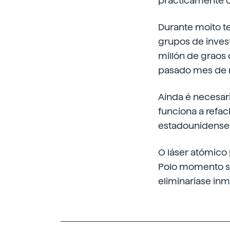
practicamente cer
Durante moito te
grupos de inves
millón de graos 
pasado mes de n
Aínda é necesari
funciona a refac
estadounidense i
O láser atómico 
Polo momento só
eliminaríase in