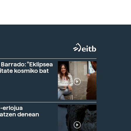
 Barrado: "Eklipsea
itate kosmiko bat
-erlojua
ratzen denean