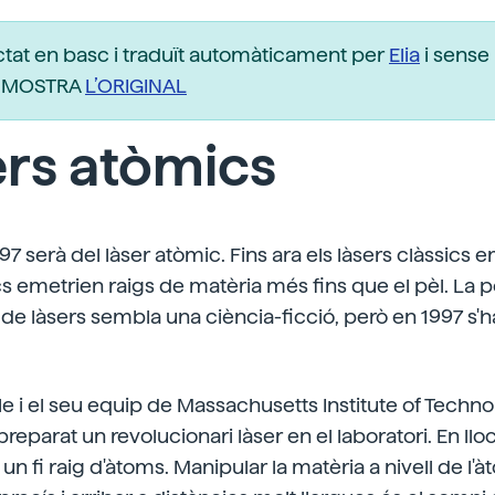
ctat en basc i traduït automàticament per
Elia
i sense 
r. MOSTRA
L’ORIGINAL
rs atòmics
97 serà del làser atòmic. Fins ara els làsers clàssics
cs emetrien raigs de matèria més fins que el pèl. La 
e làsers sembla una ciència-ficció, però en 1997 s'ha
e i el seu equip de Massachusetts Institute of Techno
preparat un revolucionari làser en el laboratori. En llo
un fi raig d'àtoms. Manipular la matèria a nivell de l'