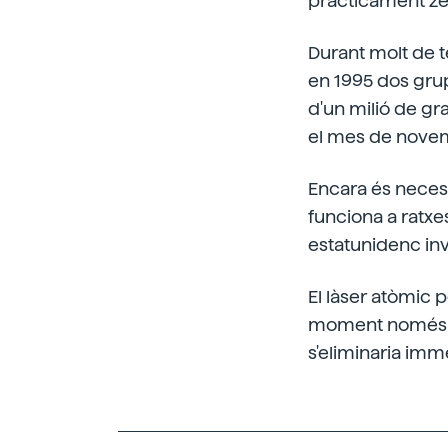
pràcticament zero
Durant molt de t
en 1995 dos gru
d'un milió de gra
el mes de novemb
Encara és necess
funciona a ratxes
estatunidenc inv
El làser atòmic p
moment només pot
s'eliminaria im