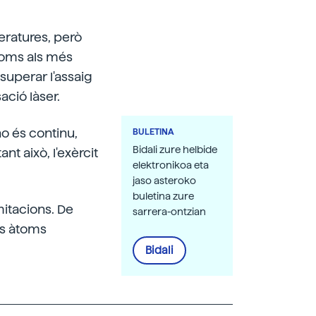
eratures, però
toms als més
 superar l'assaig
ció làser.
no és continu,
BULETINA
Bidali zure helbide
nt això, l'exèrcit
elektronikoa eta
jaso asteroko
buletina zure
mitacions. De
sarrera-ontzian
ls àtoms
Bidali