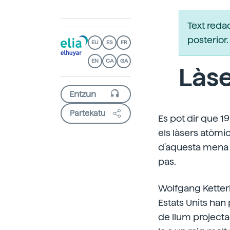
Text reda
posterio
EU
ES
FR
EN
CA
GA
Làse
Partekatu
Es pot dir que 19
els làsers atòmi
d'aquesta mena d
pas.
Wolfgang Ketterl
Estats Units han 
de llum projecta 