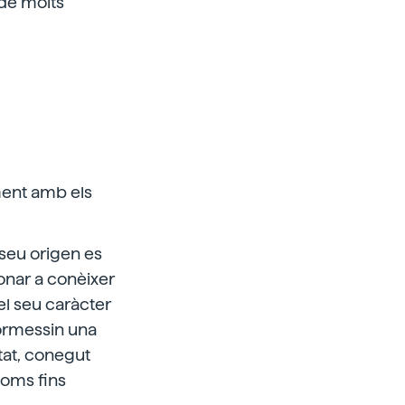
 de molts
ment amb els
 seu origen es
onar a conèixer
el seu caràcter
formessin una
tat, conegut
toms fins