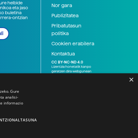
zure helbide
Nor gara
nikoa eta jaso
ko buletina
Publizitatea
arrera-ontzian
Pribatutasun
politika
li
Cookien erabilera
Kontaktua
CC BY-NC-ND 4.0
Lizentzia honetatik kanpo
geratzen dira webgunean
argitaratutako baliabide
×
grafikoak (argazki eta
ilustrazioak), baita Elhuyar ez
den bestelako erakunde eta
tzeko. Gure
norbanakoek idatzitakoak
a analisi-
ere. Kanpo-esteken bidez
te informazio
emandako edukiak esteka
horietan agertzen den
lizentziapean daude,
gehienetan copyright-a
NTZIONALTASUNA