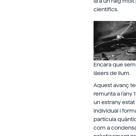
la a un raig molt
científics.
Encara que sembl
làsers de llum.
Aquest avanç tec
remunta a l'any 
un estrany estat
individual i fo
partícula quànti
com a condensaci