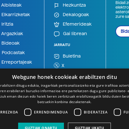
Bidali 
Albisteak
Hezkuntza
elektro
astero
Elkarrizketak
Dekalogoak
zure s
Iritzia
Efemerideak
Bida
Argazkiak
Gai librean
Bideoak
JARRAITU
Podcastak
Buletina
Erreportajeak
X
BlueSky
Webgune honek cookieak erabiltzen ditu
Mastodon
rabiltzen ditugu edukia, iragarkiak pertsonalizatzeko eta gure trafikoa azter
en erabilerari buruzko informazioa ere partekatzen dugu gure publizitate- et
Telegram
 zuk eman diezun edo haiek beren zerbitzuak erabiltzeagatik bildu duten bes
batzuekin konbina dezaketenak.
ARREZKOA
ERRENDIMENDUA
BIDERATZEA
FU
GUZTIAK ONARTU
GUZTIAK UKATU