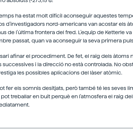
 absoluts (-273,15 (C).
emps ha estat molt difícil aconseguir aquestes temp
ps d'investigadors nord-americans van acostar els à
us de l'última frontera del fred. L'equip de Ketterle va
re passat, quan va aconseguir la seva primera pulsa
ari afinar el procediment. De fet, el raig dels àtoms 
 successives i la direcció no està controlada. No obsta
estiga les possibles aplicacions del làser atòmic.
ot fer els somnis desitjats, però també té les seves li
 treballar en buit perquè en l'atmosfera el raig de
mediatament.