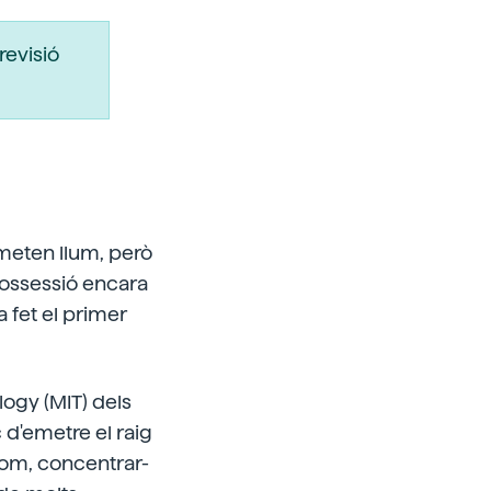
revisió
 emeten llum, però
possessió encara
 fet el primer
logy (MIT) dels
c d'emetre el raig
àtom, concentrar-