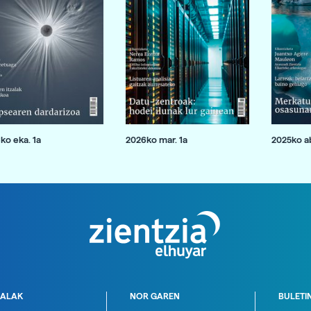
ko eka. 1a
2026ko mar. 1a
2025ko ab
ALAK
NOR GAREN
BULETI