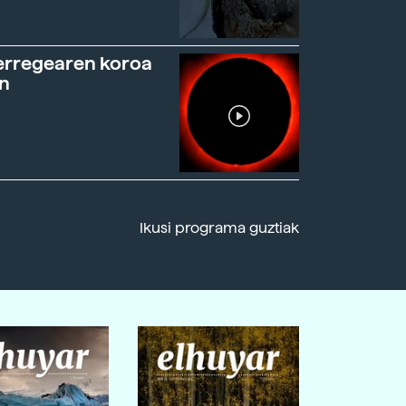
erregearen koroa
n
Ikusi programa guztiak