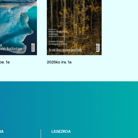
e. 1a
2025ko ira. 1a
NA
LEGEZKOA