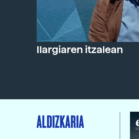
Ilargiaren itzalean
ALDIZKARIA