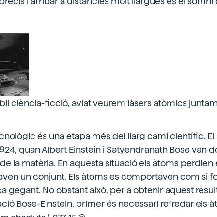
 precís i arribar a distàncies molt llargues és el somni
i ciència-ficció, aviat veurem làsers atòmics junta
nològic és una etapa més del llarg camí científic. El
1924, quan Albert Einstein i Satyendranath Bose van d
 de la matèria. En aquesta situació els àtoms perdien 
rmaven un conjunt. Els àtoms es comportaven com si 
ca gegant. No obstant això, per a obtenir aquest resul
ó Bose-Einstein, primer és necessari refredar els à