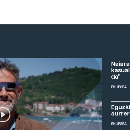
Naiara
kasual
da"
EKLIPSEA
Eguzki
aurre
EKLIPSEA