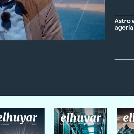
Astro 
ageria