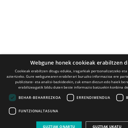
Webgune honek cookieak erabiltzen d
Cookieak erabiltzen ditugu edukia, iragarkiak pertsonalizatzeko eta
aztertzeko. Gure webgunearen erabilerari buruzko informazioa ere par
publizitate- eta analisi-bazkideekin, zuk eman diezun edo haiek ber
erabiltzeagatik bildu duten beste informazio batzuekin konbina d
BEHAR-BEHARREZKOA
ERRENDIMENDUA
FUNTZIONALTASUNA
GUZTIAK ONARTU
GUZTIAK UKATU