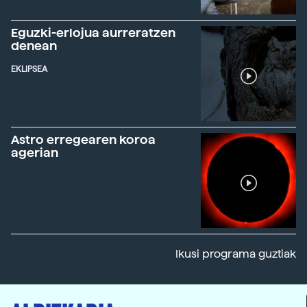
Eguzki-erlojua aurreratzen
denean
EKLIPSEA
Astro erregearen koroa
agerian
Ikusi programa guztiak