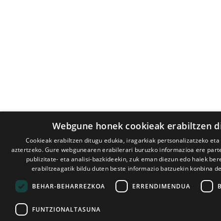
Webgune honek cookieak erabiltzen d
Cookieak erabiltzen ditugu edukia, iragarkiak pertsonalizatzeko eta
aztertzeko. Gure webgunearen erabilerari buruzko informazioa ere par
publizitate- eta analisi-bazkideekin, zuk eman diezun edo haiek ber
erabiltzeagatik bildu duten beste informazio batzuekin konbina d
BEHAR-BEHARREZKOA
ERRENDIMENDUA
FUNTZIONALTASUNA