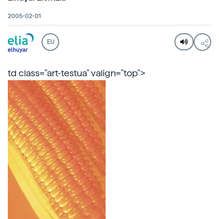
2005-02-01
EU
td class="art-testua" valign="top">