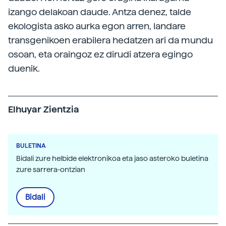
izango delakoan daude. Antza denez, talde
ekologista asko aurka egon arren, landare
transgenikoen erabilera hedatzen ari da mundu
osoan, eta oraingoz ez dirudi atzera egingo
duenik.
Elhuyar Zientzia
BULETINA
Bidali zure helbide elektronikoa eta jaso asteroko buletina
zure sarrera-ontzian
Bidali