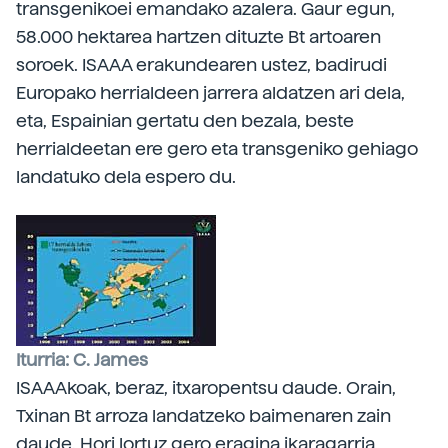
transgenikoei emandako azalera. Gaur egun,
58.000 hektarea hartzen dituzte Bt artoaren
soroek. ISAAA erakundearen ustez, badirudi
Europako herrialdeen jarrera aldatzen ari dela,
eta, Espainian gertatu den bezala, beste
herrialdeetan ere gero eta transgeniko gehiago
landatuko dela espero du.
Iturria: C. James
ISAAAkoak, beraz, itxaropentsu daude. Orain,
Txinan Bt arroza landatzeko baimenaren zain
daude. Hori lortuz gero eragina ikaragarria