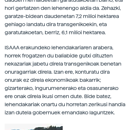
hori gertatzen den lehenengo aldia da. Zehazki,
garatze-bidean daudenetan 7,2 milioi hektarea
gehiago landatu dira transgenikoekin, eta
garatutakoetan, berriz, 6,1 milioi hektarea.
ISAAA erakundeko lehendakariaren arabera,
horrek frogatzen du baliabide gutxi dituzten
nekazariak jabetu direla transgenikoak benetan
onuragarriak direla. Izan ere, konturatu dira
onurak ez direla ekonomikoak bakarrik;
gizarterako, ingurumenerako eta osasunerako
ere onak direla ikusi omen dute. Bide batez,
lehendakariak onartu du horretan zerikusi handia
izan dutela gobernuek emandako laguntzek.