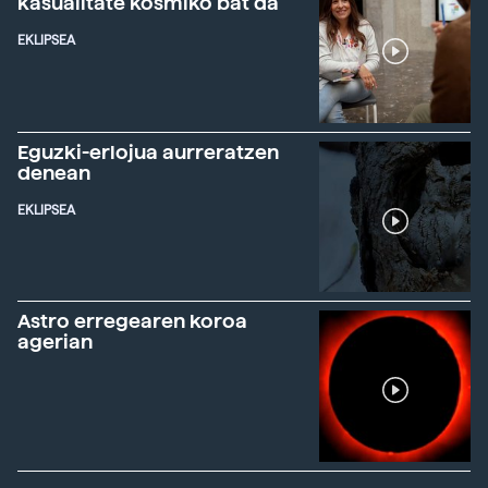
kasualitate kosmiko bat da"
EKLIPSEA
Eguzki-erlojua aurreratzen
denean
EKLIPSEA
Astro erregearen koroa
agerian