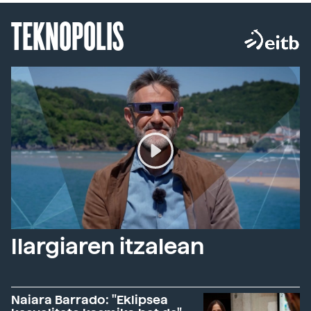
TEKNOPOLIS
Ilargiaren itzalean
Naiara Barrado: "Eklipsea