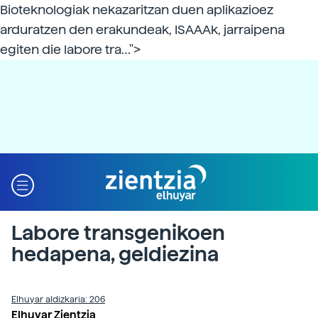
Bioteknologiak nekazaritzan duen aplikazioez
arduratzen den erakundeak, ISAAAk, jarraipena
egiten die labore tra…">
Labore transgenikoen
hedapena, geldiezina
Elhuyar aldizkaria: 206
Elhuyar Zientzia