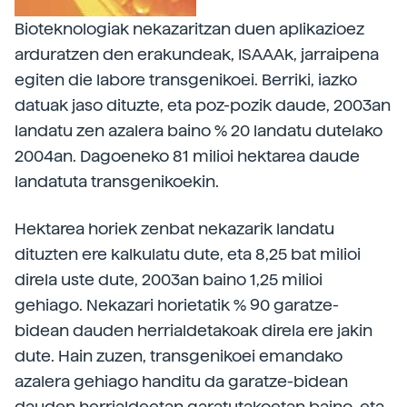
Bioteknologiak nekazaritzan duen aplikazioez
arduratzen den erakundeak, ISAAAk, jarraipena
egiten die labore transgenikoei. Berriki, iazko
datuak jaso dituzte, eta poz-pozik daude, 2003an
landatu zen azalera baino % 20 landatu dutelako
2004an. Dagoeneko 81 milioi hektarea daude
landatuta transgenikoekin.
Hektarea horiek zenbat nekazarik landatu
dituzten ere kalkulatu dute, eta 8,25 bat milioi
direla uste dute, 2003an baino 1,25 milioi
gehiago. Nekazari horietatik % 90 garatze-
bidean dauden herrialdetakoak direla ere jakin
dute. Hain zuzen, transgenikoei emandako
azalera gehiago handitu da garatze-bidean
dauden herrialdeetan garatutakoetan baino, eta