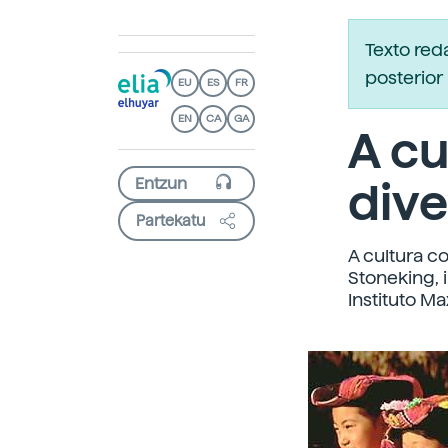
Texto re
posterior 
EU
ES
FR
EN
CA
GA
A cu
dive
Partekatu
A cultura c
Stoneking, 
Instituto M