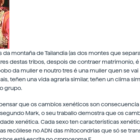
s da montaña de Tailandia (as dos montes que separan
tres destas tribos, despois de contraer matrimonio,
o pobo da muller e noutro tres é una muller quen se va
s, teñen una vida agraria similar, teñen un clima sim
o grupo.
 pensar que os cambios xenéticos son consecuencia
, segundo Mark, o seu traballo demostra que os cambi
idade xenética. Cada sexo ten características xenétic
ias recóllese no ADN das mitocondrias que só se tran
 machos está escrita no cromosoma E.