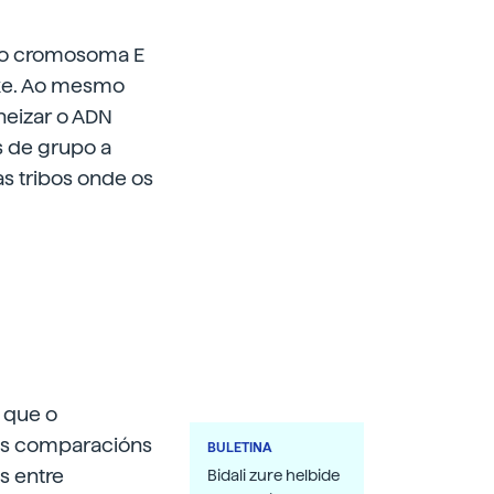
 o cromosoma E
ixe. Ao mesmo
neizar o ADN
s de grupo a
as tribos onde os
 que o
 as comparacións
BULETINA
as entre
Bidali zure helbide