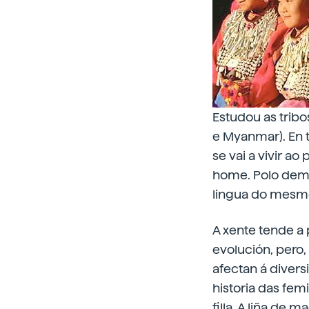
Estudou as tribo
e Myanmar). En 
se vai a vivir a
home. Polo demai
lingua do mesm
A xente tende a
evolución, pero
afectan á divers
historia das fem
filla. A liña de