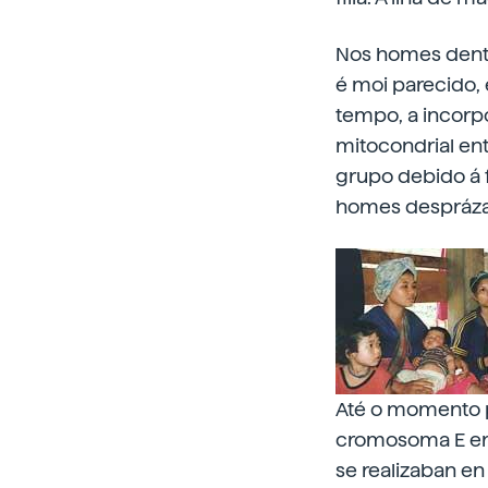
Nos homes dent
é moi parecido,
tempo, a incorp
mitocondrial en
grupo debido á f
homes desprázan
Até o momento p
cromosoma E era
se realizaban en