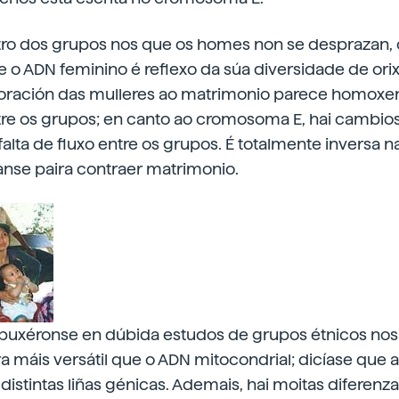
ro dos grupos nos que os homes non se desprazan,
 e o ADN feminino é reflexo da súa diversidade de or
oración das mulleres ao matrimonio parece homoxe
tre os grupos; en canto ao cromosoma E, hai cambio
alta de fluxo entre os grupos. É totalmente inversa n
se paira contraer matrimonio.
uxéronse en dúbida estudos de grupos étnicos nos
 máis versátil que o ADN mitocondrial; dicíase que
 distintas liñas génicas. Ademais, hai moitas diferenz