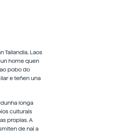
 Tailandia, Laos
 é un home quen
i ao pobo do
ilar e teñen una
 dunha longa
os culturais
as propias. A
smiten de nai a