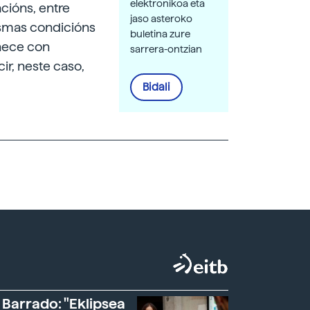
elektronikoa eta
ións, entre
jaso asteroko
esmas condicións
buletina zure
oñece con
sarrera-ontzian
r, neste caso,
Bidali
 Barrado: "Eklipsea