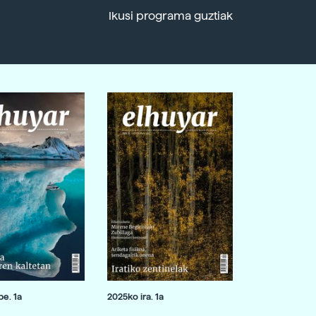
Ikusi programa guztiak
e. 1a
2025ko ira. 1a