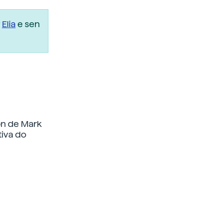
r
Elia
e sen
ón de Mark
tiva do