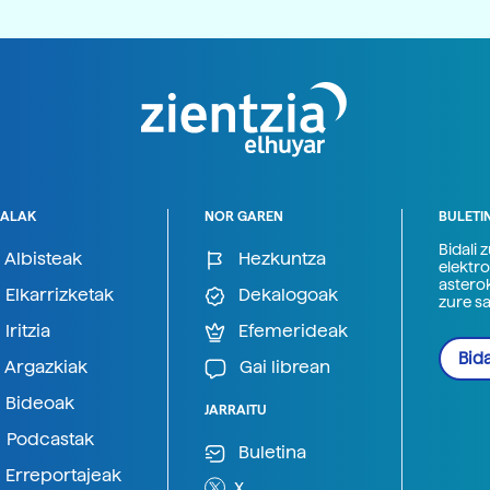
ALAK
NOR GAREN
BULETI
Bidali 
Albisteak
Hezkuntza
elektro
astero
Elkarrizketak
Dekalogoak
zure s
Iritzia
Efemerideak
Bida
Argazkiak
Gai librean
Bideoak
JARRAITU
Podcastak
Buletina
Erreportajeak
X