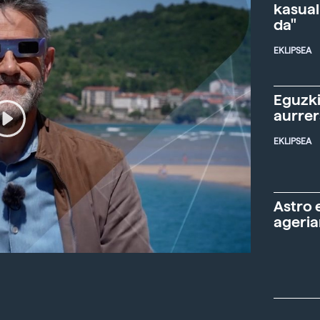
kasual
da"
EKLIPSEA
Eguzki
aurre
EKLIPSEA
Astro 
ageria