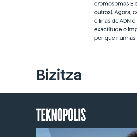
cromosomas E e 
outros). Agora, 
e liñas de ADN e
exactitude o im
por que nunhas 
Bizitza
TEKNOPOLIS