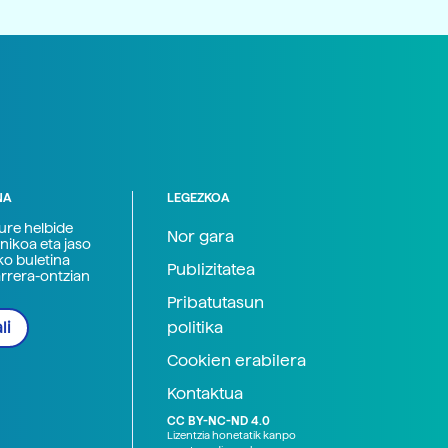
NA
LEGEZKOA
zure helbide
Nor gara
nikoa eta jaso
ko buletina
Publizitatea
arrera-ontzian
Pribatutasun
politika
li
Cookien erabilera
Kontaktua
CC BY-NC-ND 4.0
Lizentzia honetatik kanpo