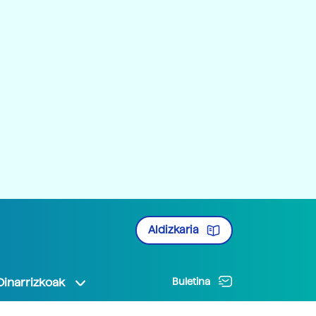
Aldizkaria
Oinarrizkoak
Buletina