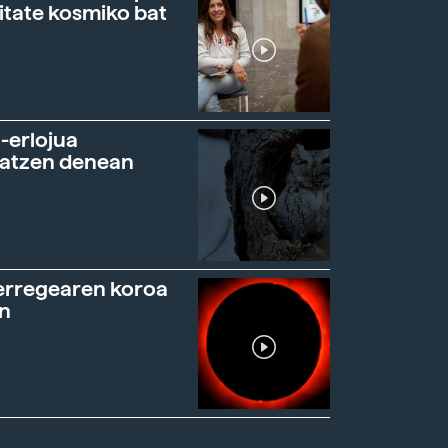
itate kosmiko bat
-erlojua
ratzen denean
erregearen koroa
n