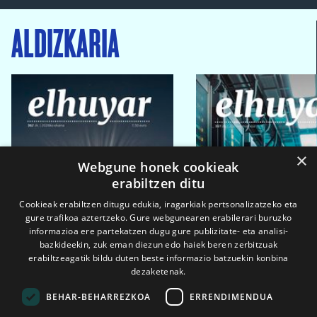
ALDIZKARIA
×
Webgune honek cookieak
erabiltzen ditu
Cookieak erabiltzen ditugu edukia, iragarkiak pertsonalizatzeko eta
gure trafikoa aztertzeko. Gure webgunearen erabilerari buruzko
informazioa ere partekatzen dugu gure publizitate- eta analisi-
bazkideekin, zuk eman diezun edo haiek beren zerbitzuak
erabiltzeagatik bildu duten beste informazio batzuekin konbina
dezaketenak.
BEHAR-BEHARREZKOA
ERRENDIMENDUA