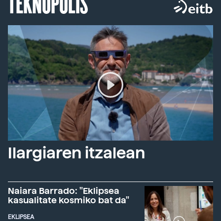
TEKNOPOLIS
Ilargiaren itzalean
Naiara Barrado: "Eklipsea
kasualitate kosmiko bat da"
EKLIPSEA