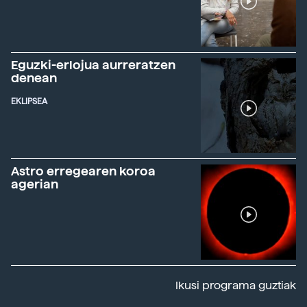
Eguzki-erlojua aurreratzen
denean
EKLIPSEA
Astro erregearen koroa
agerian
Ikusi programa guztiak