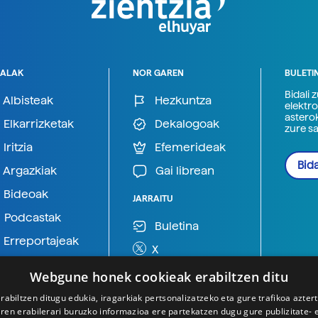
ALAK
NOR GAREN
BULETI
Bidali 
Albisteak
Hezkuntza
elektro
astero
Elkarrizketak
Dekalogoak
zure s
Iritzia
Efemerideak
Bida
Argazkiak
Gai librean
Bideoak
JARRAITU
Podcastak
Buletina
Erreportajeak
X
BlueSky
Webgune honek cookieak erabiltzen ditu
Mastodon
rabiltzen ditugu edukia, iragarkiak pertsonalizatzeko eta gure trafikoa azter
en erabilerari buruzko informazioa ere partekatzen dugu gure publizitate- et