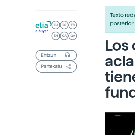
Texto red
posterior 
EU
ES
FR
EN
CA
GA
Los 
acla
Partekatu
tien
fund