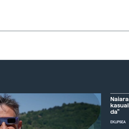
Naiara
kasual
da"
EKLIPSEA