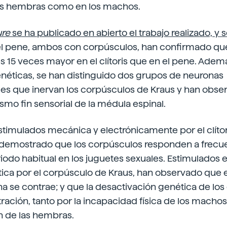
 las hembras como en los machos.
ure
se ha publicado en abierto el trabajo realizado, y 
 y el pene, ambos con corpúsculos, han confirmado qu
 15 veces mayor en el clítoris que en el pene. Ademá
néticas, se han distinguido dos grupos de neuronas
es que inervan los corpúsculos de Kraus y han obs
mo fin sensorial de la médula espinal.
estimulados mecánica y electrónicamente por el clítor
n demostrado que los corpúsculos responden a frecu
riodo habitual en los juguetes sexuales. Estimulado
tica por el corpúsculo de Kraus, han observado que 
ina se contrae; y que la desactivación genética de lo
etración, tanto por la incapacidad física de los macho
n de las hembras.