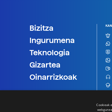
Bizitza
KAN
Ingurumena
Teknologia
Gizartea
Oinarrizkoak
Cookieak e
webgunear