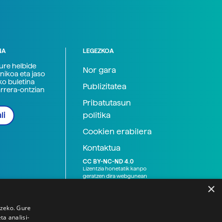
NA
LEGEZKOA
zure helbide
Nor gara
nikoa eta jaso
ko buletina
Publizitatea
arrera-ontzian
Pribatutasun
politika
li
Cookien erabilera
Kontaktua
CC BY-NC-ND 4.0
Lizentzia honetatik kanpo
geratzen dira webgunean
argitaratutako baliabide
×
grafikoak (argazki eta
ilustrazioak), baita Elhuyar ez
den bestelako erakunde eta
tzeko. Gure
norbanakoek idatzitakoak
a analisi-
ere. Kanpo-esteken bidez