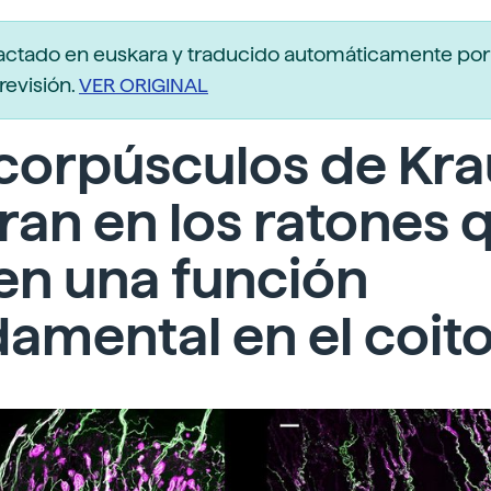
actado en euskara y traducido automáticamente po
revisión.
VER ORIGINAL
corpúsculos de Kr
ran en los ratones 
en una función
amental en el coit