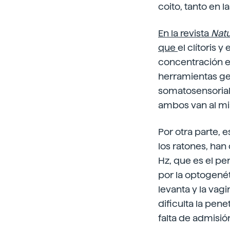
coito, tanto en
En la revista
Nat
que
el clítoris
concentración es
herramientas ge
somatosensorial
ambos van al mis
Por otra parte, 
los ratones, ha
Hz, que es el pe
por la optogené
levanta y la vag
dificulta la pen
falta de admisió