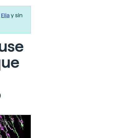
r
Elia
y sin
ause
que
o