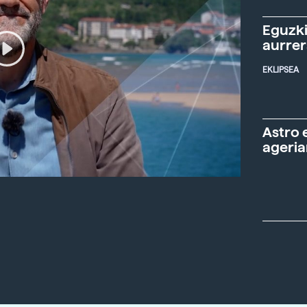
Eguzki
aurre
EKLIPSEA
Astro 
ageria