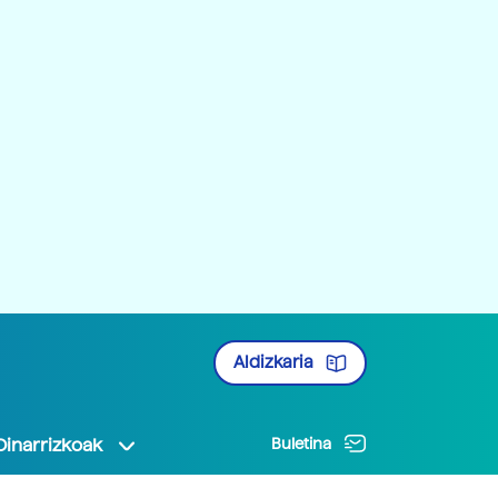
Aldizkaria
Oinarrizkoak
Buletina