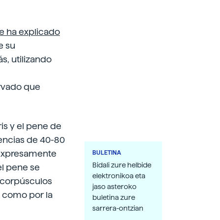
se ha explicado
e su
s, utilizando
ervado que
is y el pene de
encias de 40-80
s expresamente
BULETINA
Bidali zure helbide
el pene se
elektronikoa eta
s corpúsculos
jaso asteroko
s como por la
buletina zure
sarrera-ontzian