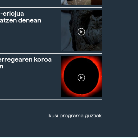
-erlojua
ratzen denean
erregearen koroa
n
Ikusi programa guztiak