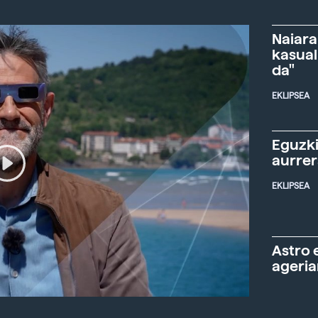
Naiara
kasual
da"
EKLIPSEA
Eguzki
aurre
EKLIPSEA
Astro 
ageria