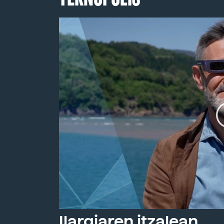
Ilargiaren itzalean