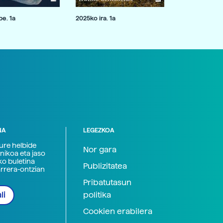
e. 1a
2025ko ira. 1a
NA
LEGEZKOA
zure helbide
Nor gara
nikoa eta jaso
ko buletina
Publizitatea
arrera-ontzian
Pribatutasun
politika
li
Cookien erabilera