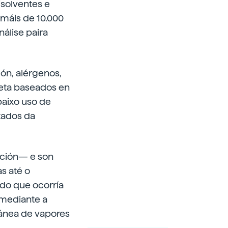
isolventes e
 máis de 10.000
álise paira
ón, alérgenos,
oleta baseados en
baixo uso de
tados da
ución— e son
as até o
 do que ocorría
 mediante a
ltánea de vapores