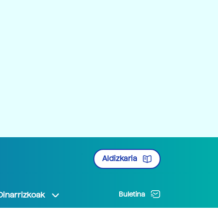
Aldizkaria
Oinarrizkoak
Buletina