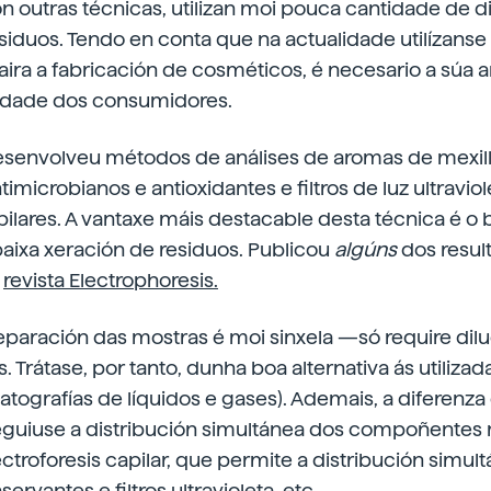
 outras técnicas, utilizan moi pouca cantidade de d
iduos. Tendo en conta que na actualidade utilízanse
a a fabricación de cosméticos, é necesario a súa an
ridade dos consumidores.
senvolveu métodos de análises de aromas de mexill
imicrobianos e antioxidantes e filtros de luz ultravi
pilares. A vantaxe máis destacable desta técnica é o 
baixa xeración de residuos. Publicou
algúns
dos resul
a
revista Electrophoresis.
reparación das mostras é moi sinxela —só require dil
 Trátase, por tanto, dunha boa alternativa ás utilizad
ografías de líquidos e gases). Ademais, a diferenza
eguiuse a distribución simultánea dos compoñentes
lectroforesis capilar, que permite a distribución simu
ervantes e filtros ultravioleta, etc.