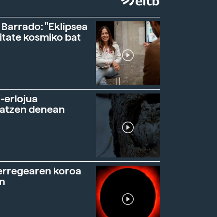
 Barrado: "Eklipsea
itate kosmiko bat
-erlojua
ratzen denean
erregearen koroa
n