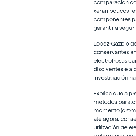
comparación con
xeran poucos res
compoñentes pair
garantir a segu
Lopez-Gazpio de
conservantes ant
electrofrosas ca
disolventes e a 
investigación n
Explica que a p
métodos baratos.
momento (cromat
até agora, cons
utilización de e
e alérgenos, cons