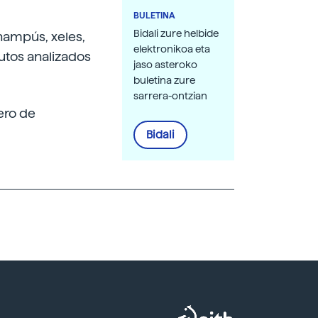
BULETINA
Bidali zure helbide
hampús, xeles,
elektronikoa eta
utos analizados
jaso asteroko
buletina zure
sarrera-ontzian
ero de
Bidali