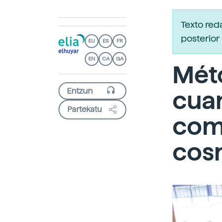
Texto re
posterior 
EU
ES
FR
EN
CA
GA
Mét
cuan
Partekatu
com
cos