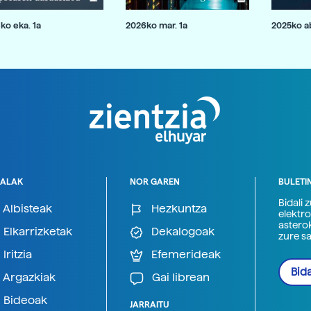
ko eka. 1a
2026ko mar. 1a
2025ko ab
ALAK
NOR GAREN
BULETI
Bidali 
Albisteak
Hezkuntza
elektro
astero
Elkarrizketak
Dekalogoak
zure s
Iritzia
Efemerideak
Bida
Argazkiak
Gai librean
Bideoak
JARRAITU