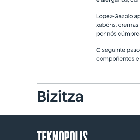
Lopez-Gazpio ap
xabóns, cremas s
por nós cúmpres
O seguinte paso
compoñentes e m
Bizitza
TEKNOPOLIS