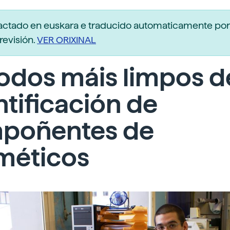
dactado en euskara e traducido automaticamente po
revisión.
VER ORIXINAL
odos máis limpos d
tificación de
poñentes de
méticos