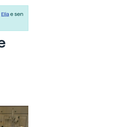
r
Elia
e sen
e