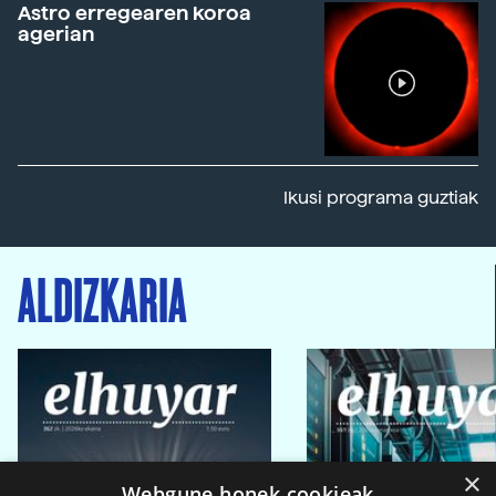
Astro erregearen koroa
agerian
Ikusi programa guztiak
ALDIZKARIA
×
Webgune honek cookieak