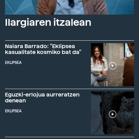
Ilargiaren itzalean
Naiara Barrado: "Eklipsea
kasualitate kosmiko bat da"
EKLIPSEA
Eguzki-erlojua aurreratzen
denean
EKLIPSEA