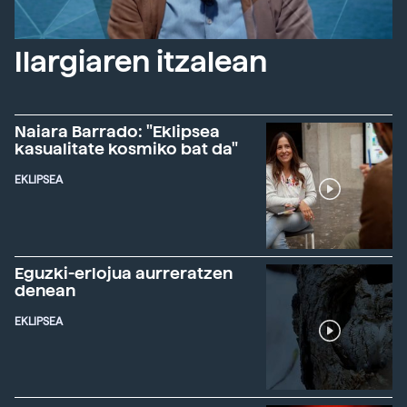
Ilargiaren itzalean
Naiara Barrado: "Eklipsea
kasualitate kosmiko bat da"
EKLIPSEA
Eguzki-erlojua aurreratzen
denean
EKLIPSEA