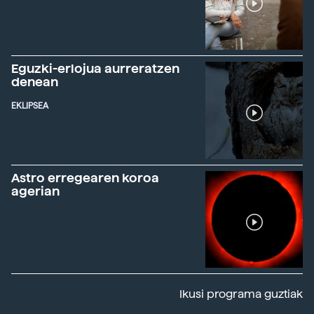
Eguzki-erlojua aurreratzen
denean
EKLIPSEA
Astro erregearen koroa
agerian
Ikusi programa guztiak