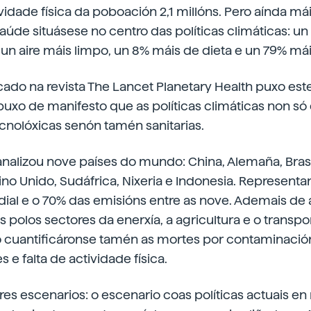
vidade física da poboación 2,1 millóns. Pero aínda má
 saúde situásese no centro das políticas climáticas: u
cun aire máis limpo, un 8% máis de dieta e un 79% mái
cado na revista The Lancet Planetary Health puxo es
uxo de manifesto que as políticas climáticas non só
cnolóxicas senón tamén sanitarias.
analizou nove países do mundo: China, Alemaña, Brasi
eino Unido, Sudáfrica, Nixeria e Indonesia. Represent
al e o 70% das emisións entre as nove. Ademais de a
 polos sectores da enerxía, a agricultura e o transpo
o cuantificáronse tamén as mortes por contaminació
s e falta de actividade física.
s escenarios: o escenario coas políticas actuais en