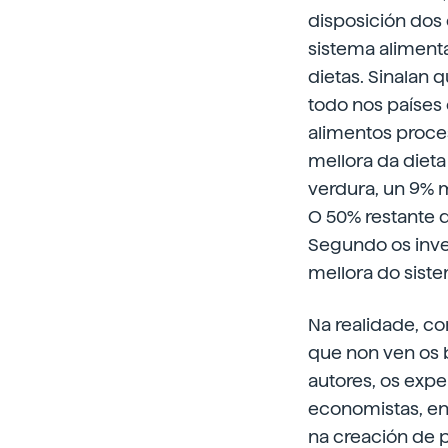
disposición dos 
sistema alimenta
dietas. Sinalan q
todo nos países 
alimentos proce
mellora da diet
verdura, un 9% m
O 50% restante 
Segundo os inve
mellora do siste
Na realidade, co
que non ven os 
autores, os expe
economistas, enx
na creación de p