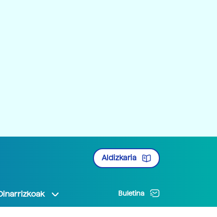
Aldizkaria
Oinarrizkoak
Buletina