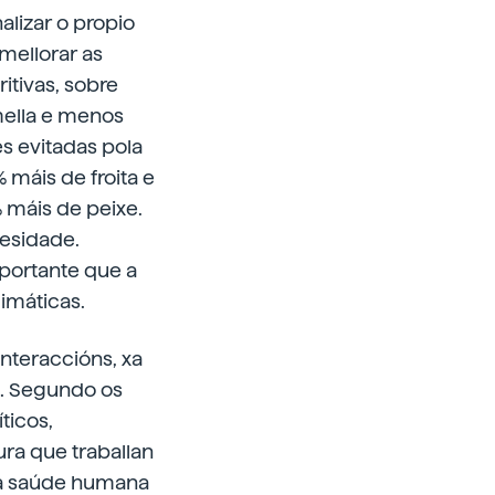
alizar o propio
mellorar as
ritivas, sobre
mella e menos
s evitadas pola
máis de froita e
 máis de peixe.
esidade.
mportante que a
limáticas.
interaccións, xa
a. Segundo os
ticos,
ura que traballan
e a saúde humana