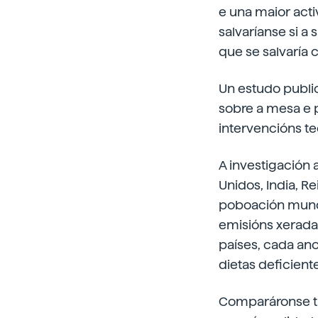
e una maior acti
salvaríanse si a
que se salvaría 
Un estudo publi
sobre a mesa e p
intervencións te
A investigación 
Unidos, India, R
poboación mundi
emisións xeradas
países, cada an
dietas deficiente
Comparáronse tre