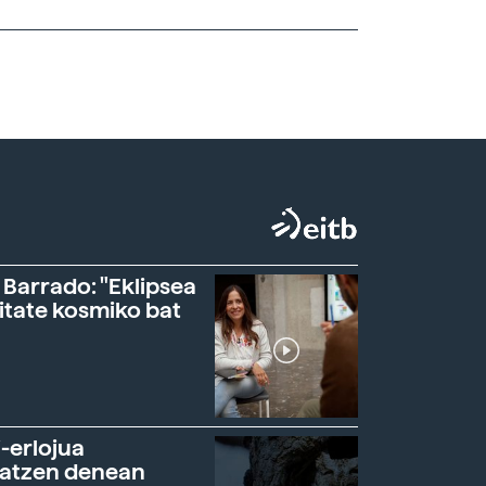
 Barrado: "Eklipsea
itate kosmiko bat
-erlojua
ratzen denean