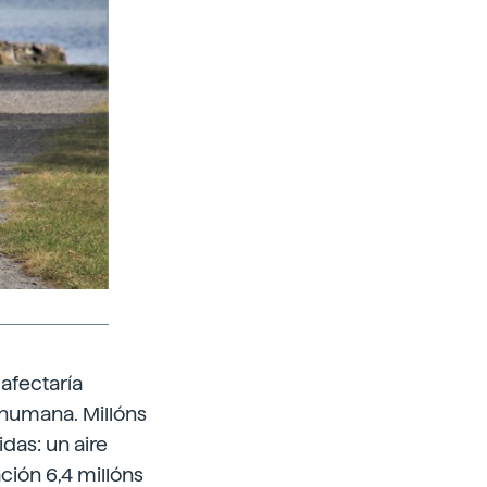
afectaría
humana. Millóns
das: un aire
ción 6,4 millóns