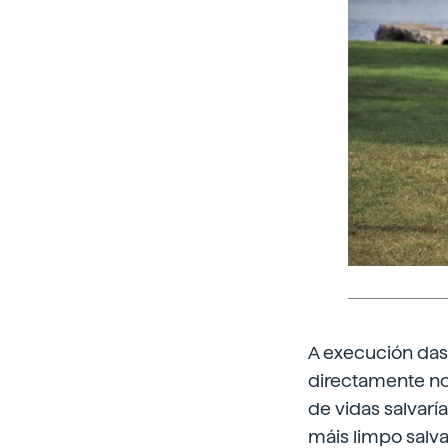
A execución das
directamente no
de vidas salvarí
máis limpo salva