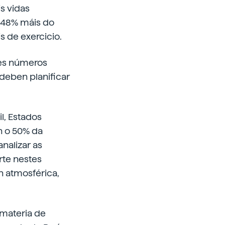
is vidas
n 48% máis do
s de exercicio.
tes números
 deben planificar
l, Estados
an o 50% da
nalizar as
rte nestes
n atmosférica,
 materia de