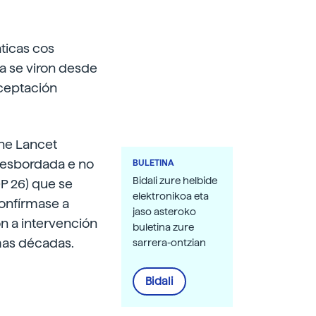
áticas cos
a se viron desde
ceptación
The Lancet
desbordada e no
BULETINA
Bidali zure helbide
P 26) que se
elektronikoa eta
confírmase a
jaso asteroko
n a intervención
buletina zure
mas décadas.
sarrera-ontzian
Bidali