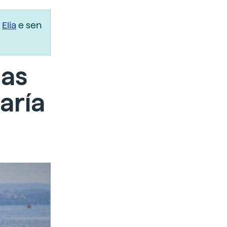
r
Elia
e sen
das
varía