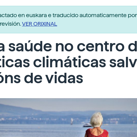
dactado en euskara e traducido automaticamente po
revisión.
VER ORIXINAL
a saúde no centro 
ticas climáticas sal
óns de vidas