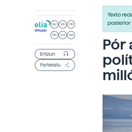
Texto re
posterior 
EU
ES
FR
EN
CA
GA
Pór 
polí
Partekatu
mill