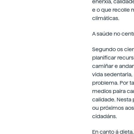
enerxía, calidad
e o que recolle 
climáticas.
A saúde no centr
Segundo os cient
planificar recur
camiñar e andar
vida sedentaria,
problema. Por ta
medios paira cam
calidade. Nesta 
ou próximos aos
cidadáns.
En canto á dieta