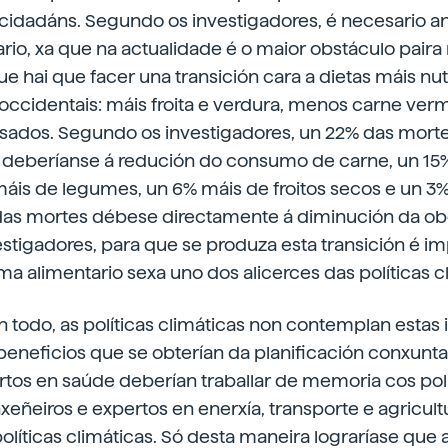
cidadáns. Segundo os investigadores, é necesario an
rio, xa que na actualidade é o maior obstáculo paira 
ue hai que facer una transición cara a dietas máis nut
occidentais: máis froita e verdura, menos carne ver
sados. Segundo os investigadores, un 22% das morte
a deberíanse á redución do consumo de carne, un 15% 
áis de legumes, un 6% máis de froitos secos e un 3%
das mortes débese directamente á diminución da ob
stigadores, para que se produza esta transición é i
ma alimentario sexa uno dos alicerces das políticas c
n todo, as políticas climáticas non contemplan estas 
beneficios que se obterían da planificación conxunt
rtos en saúde deberían traballar de memoria cos polí
eñeiros e expertos en enerxía, transporte e agricult
olíticas climáticas. Só desta maneira lograríase qu