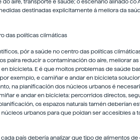
e do aire, transporte e saúde; o escenario aliñado co 
medidas destinadas explicitamente á mellora da saúd
o das políticas climáticas
íficos, pór a saúde no centro das políticas climática
sos paira reducir a contaminación do aire, mellorar as
 en bicicleta. E é que moitos problemas de saúde b
 por exemplo, e camiñar e andar en bicicleta solucio
nto, na planificación dos núcleos urbanos é necesar
iñar e andar en bicicleta: percorridos directos, seg
planificación, os espazos naturais tamén deberían es
 núcleos urbanos para que poidan ser accesibles a t
, cada país debería analizar que tipo de alimentos de