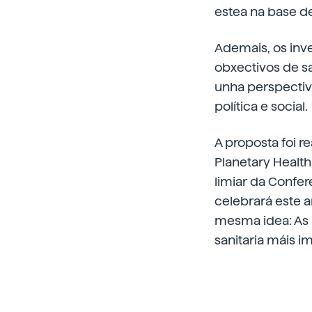
estea na base de
Ademais, os inve
obxectivos de sa
unha perspectiv
política e social.
A proposta foi r
Planetary Healt
limiar da Confe
celebrará este a
mesma idea: As 
sanitaria máis 