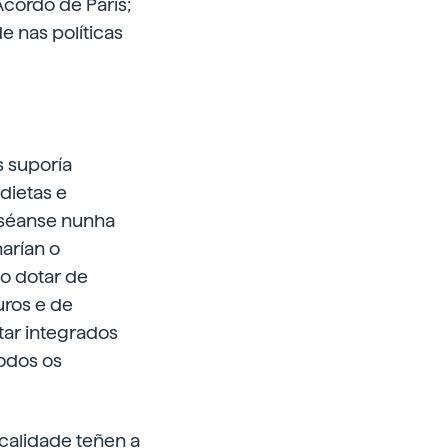
Acordo de París;
e nas políticas
s suporía
 dietas e
aséanse nunha
narían o
io dotar de
uros e de
tar integrados
odos os
 calidade teñen a