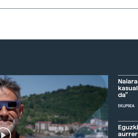
Naiara
kasual
da"
EKLIPSEA
Eguzki
aurre