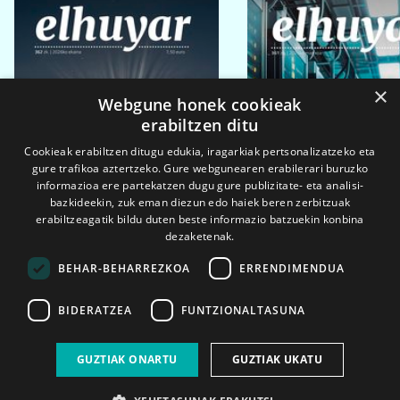
×
Webgune honek cookieak
erabiltzen ditu
Cookieak erabiltzen ditugu edukia, iragarkiak pertsonalizatzeko eta
gure trafikoa aztertzeko. Gure webgunearen erabilerari buruzko
informazioa ere partekatzen dugu gure publizitate- eta analisi-
bazkideekin, zuk eman diezun edo haiek beren zerbitzuak
erabiltzeagatik bildu duten beste informazio batzuekin konbina
dezaketenak.
BEHAR-BEHARREZKOA
ERRENDIMENDUA
BIDERATZEA
FUNTZIONALTASUNA
2026ko eka. 1a
2026ko mar. 1a
GUZTIAK ONARTU
GUZTIAK UKATU