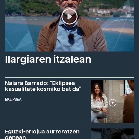
Ilargiaren itzalean
Naiara Barrado: "Eklipsea
kasualitate kosmiko bat da"
EKLIPSEA
Eguzki-erlojua aurreratzen
denean