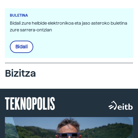
BULETINA
Bidali zure helbide elektronikoa eta jaso asteroko buletina
zure sarrera-ontzian
Bidali
Bizitza
TEKNOPOLIS