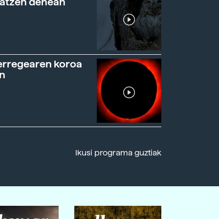
ratzen denean
erregearen koroa
n
Ikusi programa guztiak