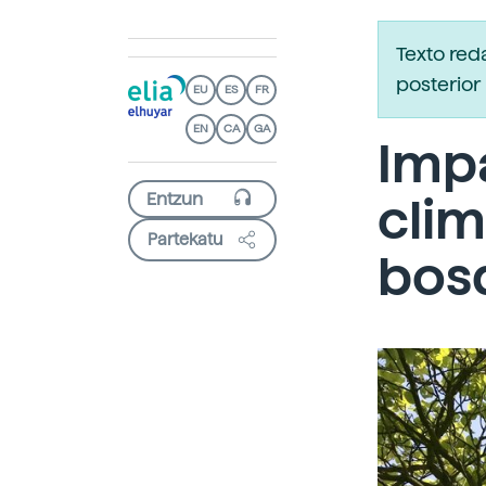
Texto red
posterior 
EU
ES
FR
EN
CA
GA
Imp
clim
Partekatu
bos