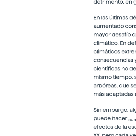
detrimento, en g
En las últimas d
aumentado consi
mayor desafío q
climático. En de
climáticos extre
consecuencias y
científicas no d
mismo tiempo, s
arbóreas, que se
más adaptadas a
Sin embargo, al
puede hacer
aum
efectos de la es
XX, pero cada v