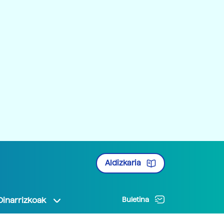
Aldizkaria
Oinarrizkoak
Buletina