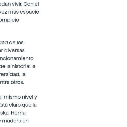
dan vivir. Con el
 vez más espacio
 complejo
dad de los
r diversas
funcionamiento
 la historia: la
ersidad, la
ntre otros.
l mismo nivel y
stá claro que la
skal Herria
de madera en