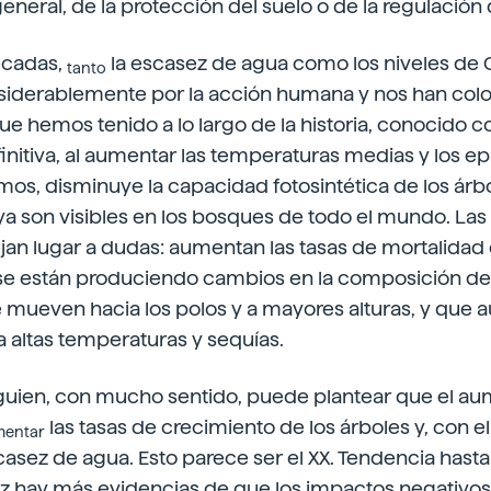
eneral, de la protección del suelo o de la regulación 
écadas,
la escasez de agua como los niveles de
tanto
derablemente por la acción humana y nos han colo
ue hemos tenido a lo largo de la historia, conocido
finitiva, al aumentar las temperaturas medias y los e
mos, disminuye la capacidad fotosintética de los árb
a son visibles en los bosques de todo el mundo. Las
ejan lugar a dudas: aumentan las tasas de mortalidad d
e están produciendo cambios en la composición de 
 mueven hacia los polos y a mayores alturas, y que 
 altas temperaturas y sequías.
guien, con mucho sentido, puede plantear que el a
las tasas de crecimiento de los árboles y, con ell
entar
casez de agua. Esto parece ser el XX. Tendencia hasta 
ez hay más evidencias de que los impactos negativos