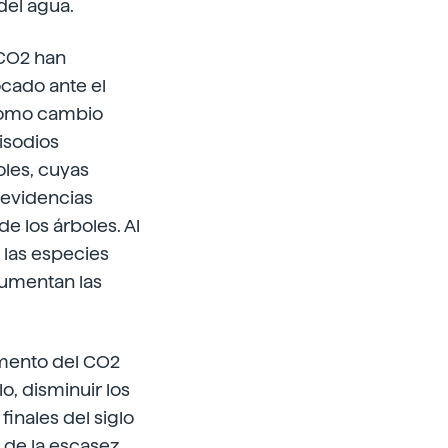
del agua.
 CO2 han
cado ante el
 como cambio
pisodios
oles, cuyas
 evidencias
e los árboles. Al
las especies
aumentan las
umento del CO2
o, disminuir los
finales del siglo
 de la escasez