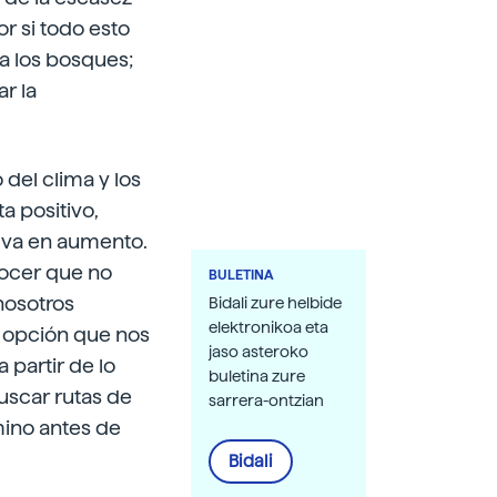
r si todo esto
a los bosques;
r la
del clima y los
a positivo,
 va en aumento.
nocer que no
BULETINA
nosotros
Bidali zure helbide
elektronikoa eta
r opción que nos
jaso asteroko
 partir de lo
buletina zure
uscar rutas de
sarrera-ontzian
mino antes de
Bidali