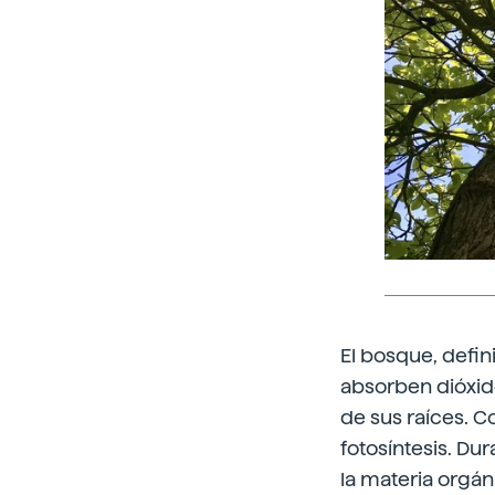
El bosque, defi
absorben dióxid
de sus raíces. Co
fotosíntesis. Du
la materia orgán