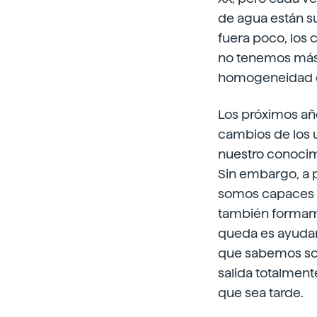
de agua están s
fuera poco, los 
no tenemos más q
homogeneidad de
Los próximos año
cambios de los u
nuestro conocim
Sin embargo, a 
somos capaces d
también formamo
queda es ayudar 
que sabemos sob
salida totalmen
que sea tarde.