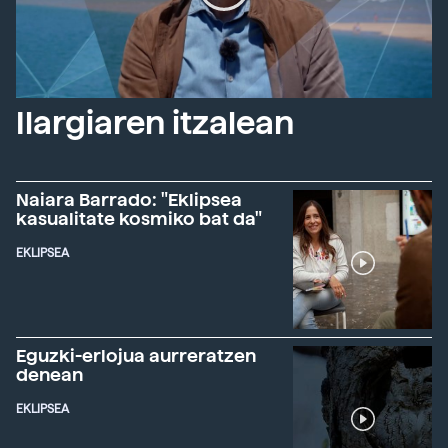
Ilargiaren itzalean
Naiara Barrado: "Eklipsea
kasualitate kosmiko bat da"
EKLIPSEA
Eguzki-erlojua aurreratzen
denean
EKLIPSEA