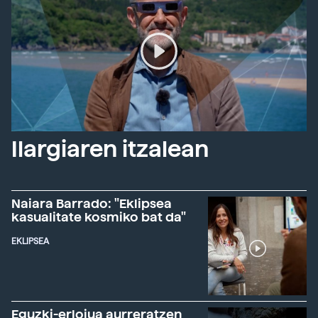
Ilargiaren itzalean
Naiara Barrado: "Eklipsea
kasualitate kosmiko bat da"
EKLIPSEA
Eguzki-erlojua aurreratzen