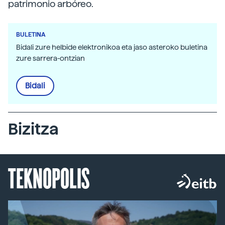
patrimonio arbóreo.
BULETINA
Bidali zure helbide elektronikoa eta jaso asteroko buletina
zure sarrera-ontzian
Bidali
Bizitza
TEKNOPOLIS