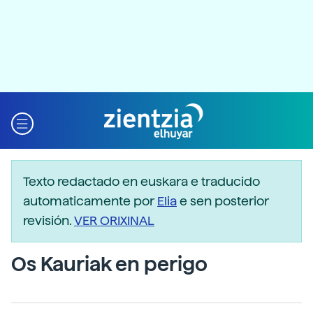
Texto redactado en euskara e traducido
automaticamente por
Elia
e sen posterior
revisión.
VER ORIXINAL
Os Kauriak en perigo