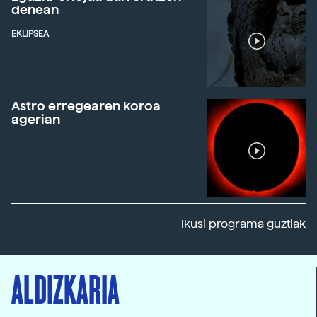
denean
EKLIPSEA
Astro erregearen koroa
agerian
Ikusi programa guztiak
ALDIZKARIA