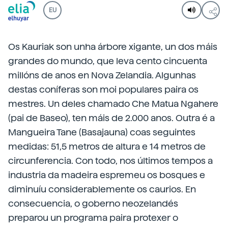
EU
Os Kauriak son unha árbore xigante, un dos máis
grandes do mundo, que leva cento cincuenta
millóns de anos en Nova Zelandia. Algunhas
destas coníferas son moi populares paira os
mestres. Un deles chamado Che Matua Ngahere
(pai de Baseo), ten máis de 2.000 anos. Outra é a
Mangueira Tane (Basajauna) coas seguintes
medidas: 51,5 metros de altura e 14 metros de
circunferencia. Con todo, nos últimos tempos a
industria da madeira espremeu os bosques e
diminuíu considerablemente os caurios. En
consecuencia, o goberno neozelandés
preparou un programa paira protexer o