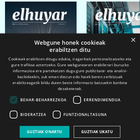
×
Webgune honek cookieak
erabiltzen ditu
Cookieak erabiltzen ditugu edukia, iragarkiak pertsonalizatzeko eta
gure trafikoa aztertzeko. Gure webgunearen erabilerari buruzko
informazioa ere partekatzen dugu gure publizitate- eta analisi-
bazkideekin, zuk eman diezun edo haiek beren zerbitzuak
erabiltzeagatik bildu duten beste informazio batzuekin konbina
dezaketenak.
BEHAR-BEHARREZKOA
ERRENDIMENDUA
BIDERATZEA
FUNTZIONALTASUNA
2026ko eka. 1a
2026ko mar. 1a
GUZTIAK ONARTU
GUZTIAK UKATU