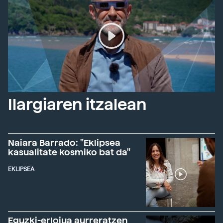
Ilargiaren itzalean
Naiara Barrado: "Eklipsea
kasualitate kosmiko bat da"
EKLIPSEA
Eguzki-erlojua aurreratzen