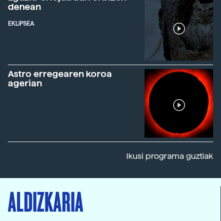
denean
EKLIPSEA
Astro erregearen koroa
agerian
Ikusi programa guztiak
ALDIZKARIA