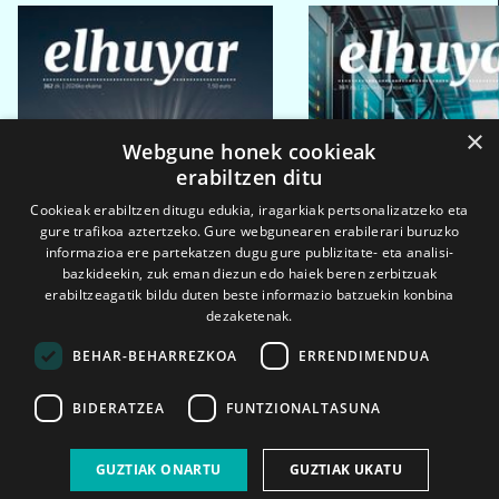
×
Webgune honek cookieak
erabiltzen ditu
Cookieak erabiltzen ditugu edukia, iragarkiak pertsonalizatzeko eta
gure trafikoa aztertzeko. Gure webgunearen erabilerari buruzko
informazioa ere partekatzen dugu gure publizitate- eta analisi-
bazkideekin, zuk eman diezun edo haiek beren zerbitzuak
erabiltzeagatik bildu duten beste informazio batzuekin konbina
dezaketenak.
BEHAR-BEHARREZKOA
ERRENDIMENDUA
BIDERATZEA
FUNTZIONALTASUNA
2026ko eka. 1a
2026ko mar. 1a
GUZTIAK ONARTU
GUZTIAK UKATU