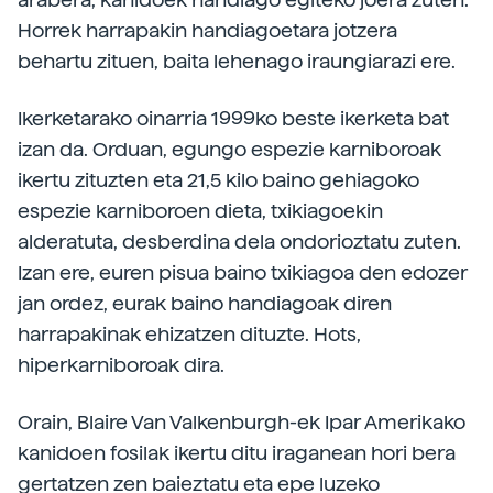
Horrek harrapakin handiagoetara jotzera
behartu zituen, baita lehenago iraungiarazi ere.
Ikerketarako oinarria 1999ko beste ikerketa bat
izan da. Orduan, egungo espezie karniboroak
ikertu zituzten eta 21,5 kilo baino gehiagoko
espezie karniboroen dieta, txikiagoekin
alderatuta, desberdina dela ondorioztatu zuten.
Izan ere, euren pisua baino txikiagoa den edozer
jan ordez, eurak baino handiagoak diren
harrapakinak ehizatzen dituzte. Hots,
hiperkarniboroak dira.
Orain, Blaire Van Valkenburgh-ek Ipar Amerikako
kanidoen fosilak ikertu ditu iraganean hori bera
gertatzen zen baieztatu eta epe luzeko