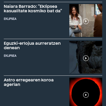
Naiara Barrado: "Eklipsea
kasualitate kosmiko bat da"
EKLIPSEA
Eguzki-erlojua aurreratzen
denean
EKLIPSEA
Astro erregearen koroa
agerian