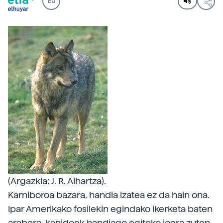
EU
(Argazkia: J. R. Aihartza).
Karniboroa bazara, handia izatea ez da hain ona.
Ipar Amerikako fosilekin egindako ikerketa baten
arabera, kanidoek handiago egiteko joera zuten.