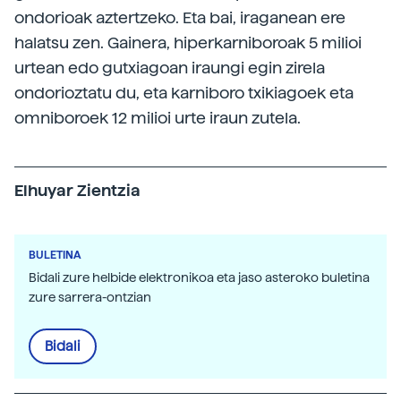
ondorioak aztertzeko. Eta bai, iraganean ere
halatsu zen. Gainera, hiperkarniboroak 5 milioi
urtean edo gutxiagoan iraungi egin zirela
ondorioztatu du, eta karniboro txikiagoek eta
omniboroek 12 milioi urte iraun zutela.
Elhuyar Zientzia
BULETINA
Bidali zure helbide elektronikoa eta jaso asteroko buletina
zure sarrera-ontzian
Bidali