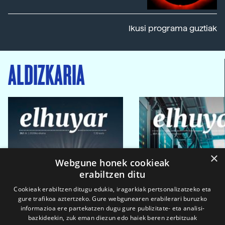
Ikusi programa guztiak
ALDIZKARIA
×
Webgune honek cookieak
erabiltzen ditu
Cookieak erabiltzen ditugu edukia, iragarkiak pertsonalizatzeko eta
gure trafikoa aztertzeko. Gure webgunearen erabilerari buruzko
informazioa ere partekatzen dugu gure publizitate- eta analisi-
bazkideekin, zuk eman diezun edo haiek beren zerbitzuak