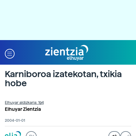
Karniboroa izatekotan, txikia
hobe
Elhuyar aldizkaria: 194
Elhuyar Zientzia
2004-01-01