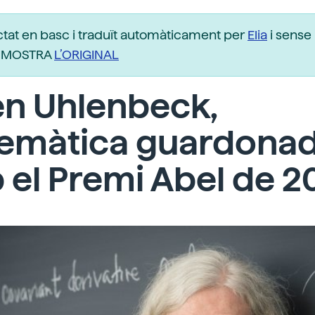
ctat en basc i traduït automàticament per
Elia
i sense 
r. MOSTRA
L’ORIGINAL
en Uhlenbeck,
emàtica guardona
el Premi Abel de 2