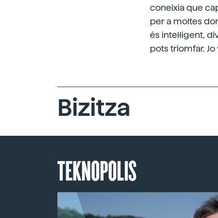
coneixia que cap
per a moltes don
és intel·ligent, 
pots triomfar. Jo
Bizitza
TEKNOPOLIS