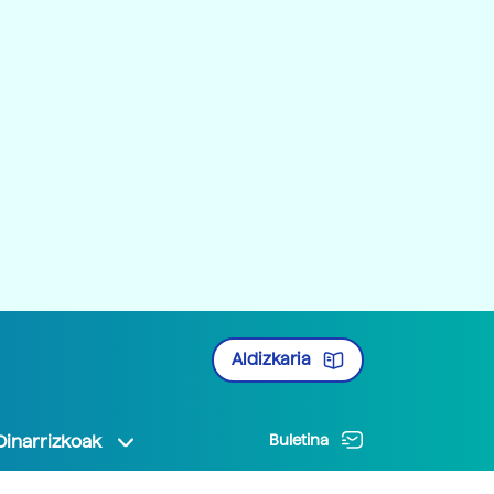
Aldizkaria
Oinarrizkoak
Buletina