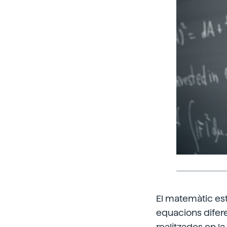
El matemàtic est
equacions difere
realitzades en l