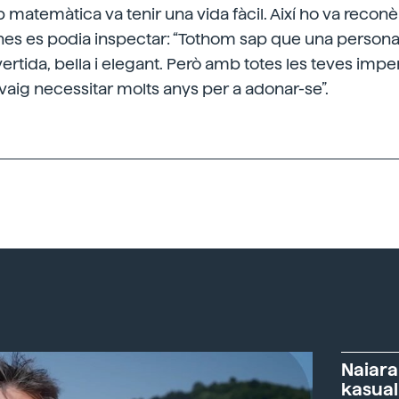
 matemàtica va tenir una vida fàcil. Així ho va reconè
es es podia inspectar: “Tothom sap que una persona s
divertida, bella i elegant. Però amb totes les teves i
 vaig necessitar molts anys per a adonar-se”.
Naiara
kasual