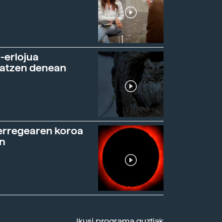
-erlojua
ratzen denean
erregearen koroa
n
Ikusi programa guztiak