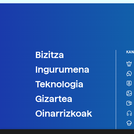
Bizitza
KAN
Ingurumena
Teknologia
Gizartea
Oinarrizkoak