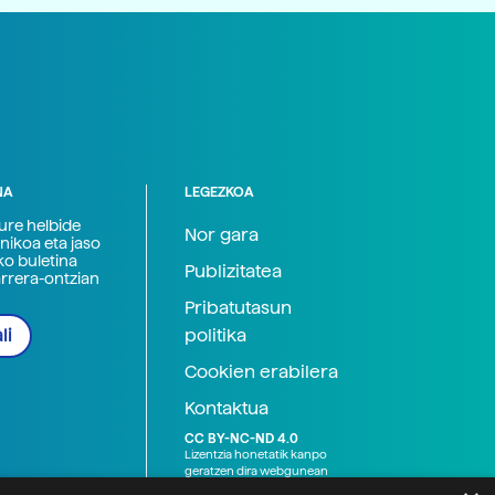
NA
LEGEZKOA
zure helbide
Nor gara
nikoa eta jaso
ko buletina
Publizitatea
arrera-ontzian
Pribatutasun
politika
li
Cookien erabilera
Kontaktua
CC BY-NC-ND 4.0
Lizentzia honetatik kanpo
geratzen dira webgunean
argitaratutako baliabide