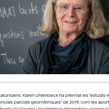
atunidenc Karen Uhlenbeck ha premiat els "estudis re
ncials parcials geomètriques" de 2019, com les apor
a teoria de Gauger i en sistemes integrables, segons 