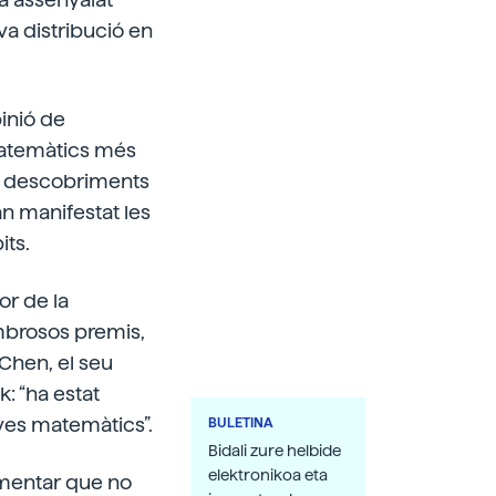
a distribució en
inió de
 matemàtics més
nts descobriments
an manifestat les
its.
or de la
ombrosos premis,
 Chen, el seu
: “ha estat
ves matemàtics”.
BULETINA
Bidali zure helbide
elektronikoa eta
smentar que no