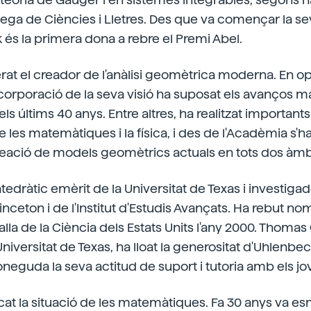
ga de Ciències i Lletres. Des que va començar la sev
és la primera dona a rebre el Premi Abel.
rat el creador de l'anàlisi geomètrica moderna. En op
ncorporació de la seva visió ha suposat els avanços
ls últims 40 anys. Entre altres, ha realitzat importa
re les matemàtiques i la física, i des de l'Acadèmia s'h
reació de models geomètrics actuals en tots dos àmb
edràtic emèrit de la Universitat de Texas i investigad
rinceton i de l'Institut d'Estudis Avançats. Ha rebut n
alla de la Ciència dels Estats Units l'any 2000. Thomas
iversitat de Texas, ha lloat la generositat d'Uhlenbeck
eguda la seva actitud de suport i tutoria amb els jo
at la situació de les matemàtiques. Fa 30 anys va e