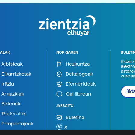
ALAK
NOR GAREN
BULETI
Bidali 
Albisteak
Hezkuntza
elektro
astero
Elkarrizketak
Dekalogoak
zure s
Iritzia
Efemerideak
Bida
Argazkiak
Gai librean
Bideoak
JARRAITU
Podcastak
Buletina
Erreportajeak
X