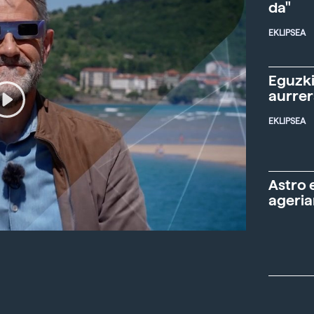
da"
EKLIPSEA
Eguzki
aurre
EKLIPSEA
Astro 
ageria