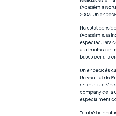
l'Acadèmia Norue
2003, Uhlenbeck 
Ha estat conside
l'Acadèmia, la i
espectaculars de
a la frontera ent
bases per a la c
Uhlenbeck és cat
Universitat de P
entre ells la Med
company de la Un
especialment con
També ha destac