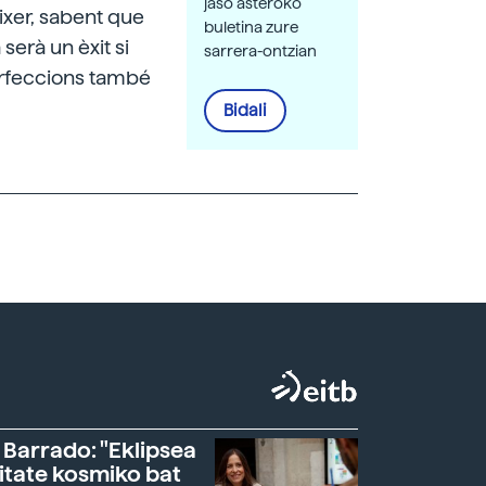
jaso asteroko
ixer, sabent que
buletina zure
erà un èxit si
sarrera-ontzian
mperfeccions també
Bidali
 Barrado: "Eklipsea
itate kosmiko bat