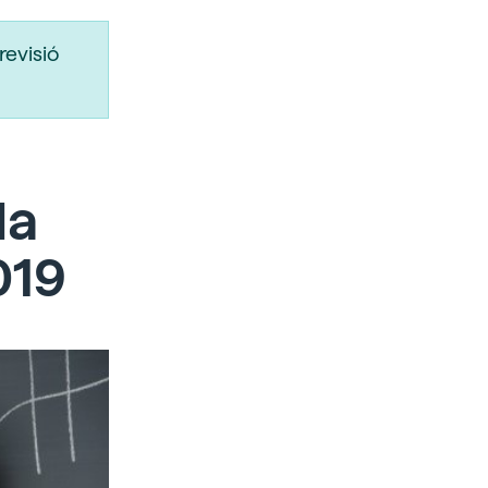
revisió
da
019