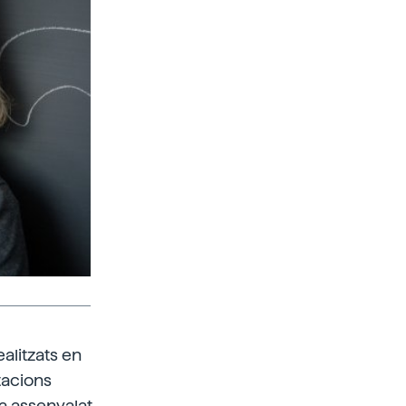
alitzats en
tacions
ha assenyalat