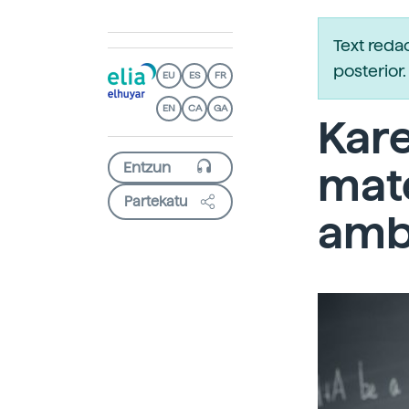
Text reda
posterio
EU
ES
FR
EN
CA
GA
Kar
mat
Partekatu
amb 