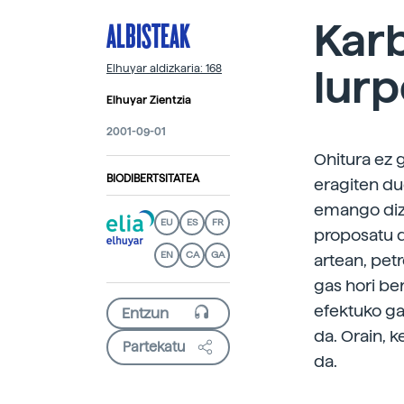
ALBISTEAK
Kar
lur
Elhuyar aldizkaria: 168
Elhuyar Zientzia
2001-09-01
Ohitura ez 
BIODIBERTSITATEA
eragiten du
emango dizu
EU
ES
FR
proposatu 
EN
CA
GA
artean, pet
gas hori ber
efektuko ga
da. Orain, 
Partekatu
da.