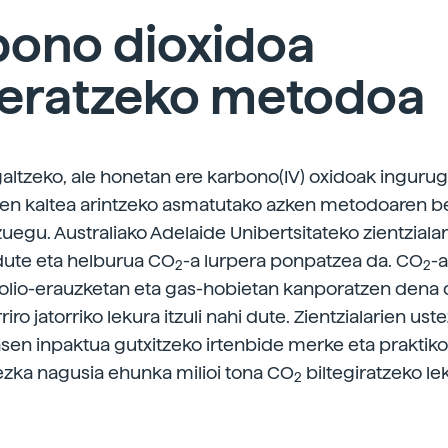
bono dioxidoa
peratzeko metodoa
galtzeko, ale honetan ere karbono(IV) oxidoak ingurug
en kaltea arintzeko asmatutako azken metodoaren be
egu. Australiako Adelaide Unibertsitateko zientzialar
dute eta helburua CO
-a lurpera ponpatzea da. CO
-a
2
2
rolio-erauzketan eta gas-hobietan kanporatzen dena 
riro jatorriko lekura itzuli nahi dute. Zientzialarien ust
sen inpaktua gutxitzeko irtenbide merke eta praktik
kezka nagusia ehunka milioi tona CO
biltegiratzeko le
2