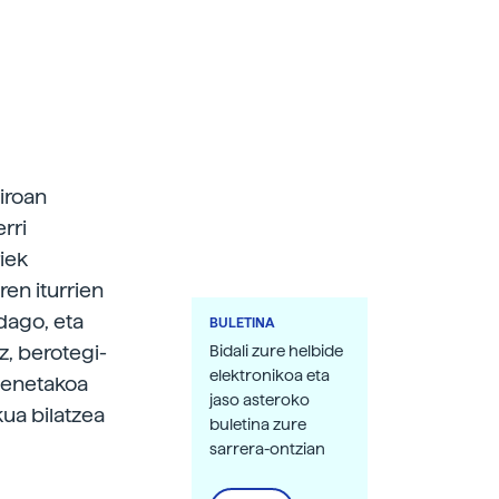
iroan
rri
iek
ren iturrien
dago, eta
BULETINA
ez, berotegi-
Bidali zure helbide
elektronikoa eta
oenetakoa
jaso asteroko
kua bilatzea
buletina zure
sarrera-ontzian