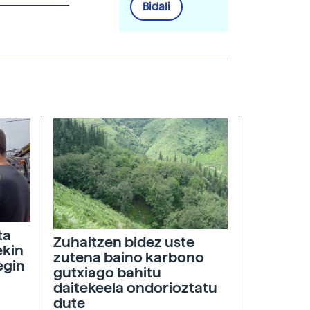
Bidali
ta
Zuhaitzen bidez uste
ekin
zutena baino karbono
egin
gutxiago bahitu
daitekeela ondorioztatu
dute