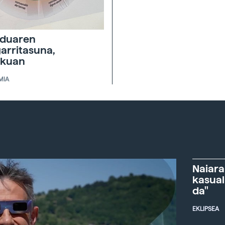
duaren
garritasuna,
skuan
MIA
Naiara
kasual
da"
EKLIPSEA