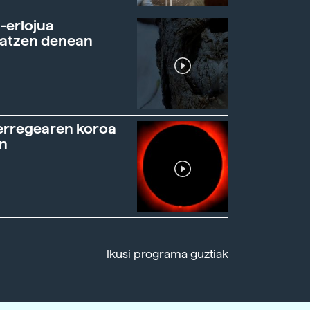
-erlojua
ratzen denean
erregearen koroa
n
Ikusi programa guztiak