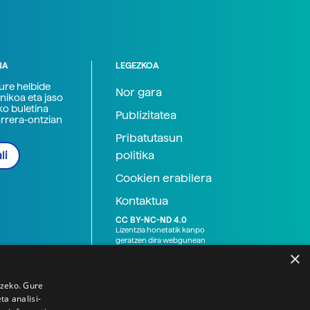
NA
LEGEZKOA
zure helbide
Nor gara
nikoa eta jaso
ko buletina
Publizitatea
arrera-ontzian
Pribatutasun
politika
li
Cookien erabilera
Kontaktua
CC BY-NC-ND 4.0
Lizentzia honetatik kanpo
geratzen dira webgunean
argitaratutako baliabide
×
grafikoak (argazki eta
ilustrazioak), baita Elhuyar ez
den bestelako erakunde eta
tzeko. Gure
norbanakoek idatzitakoak
a analisi-
ere. Kanpo-esteken bidez