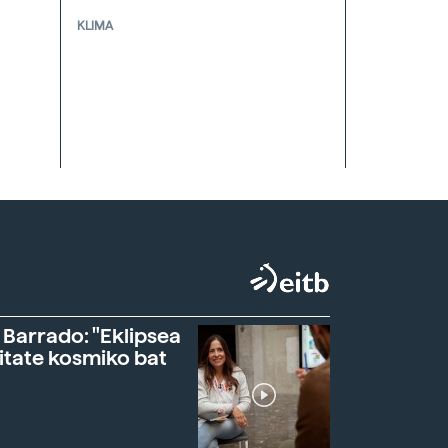
KLIMA
 Barrado: "Eklipsea
itate kosmiko bat