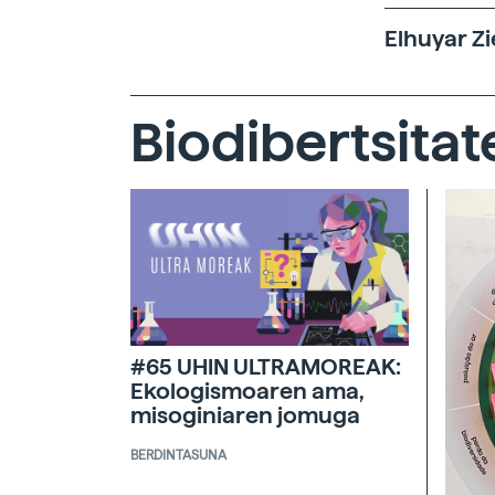
Elhuyar Zi
Biodibertsitat
#65 UHIN ULTRAMOREAK:
Ekologismoaren ama,
misoginiaren jomuga
BERDINTASUNA