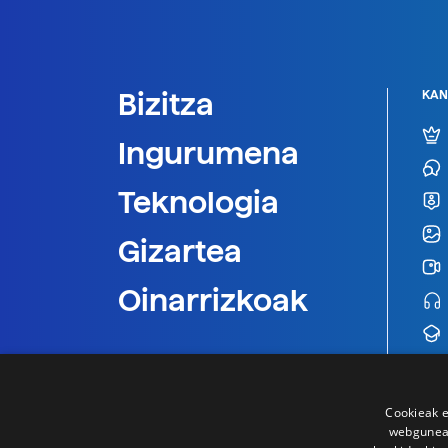
Bizitza
KAN
Ingurumena
Teknologia
Gizartea
Oinarrizkoak
Cookieak e
webgunear