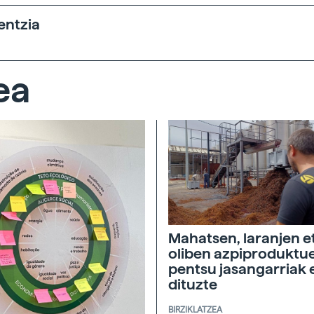
entzia
ea
Mahatsen, laranjen e
oliben azpiproduktu
pentsu jasangarriak 
dituzte
BIRZIKLATZEA