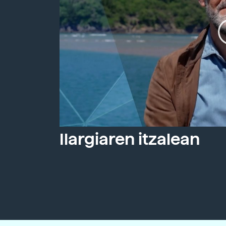
Ilargiaren itzalean