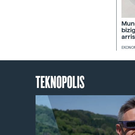
Mun
bizi
arri
EKONO
TEKNOPOLIS