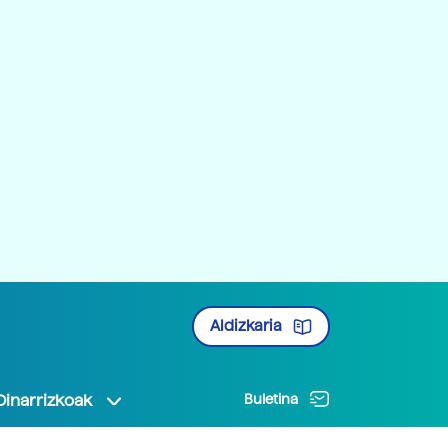
Aldizkaria
Oinarrizkoak
Buletina