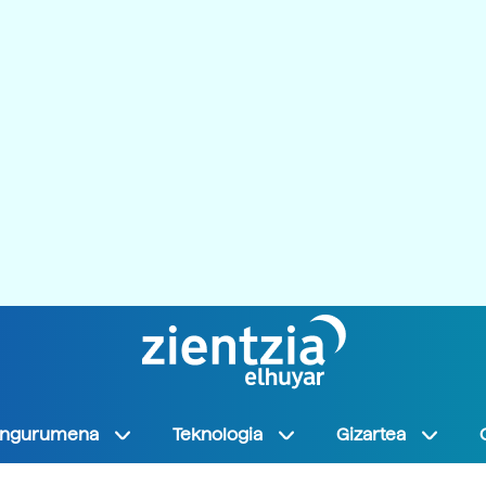
Ingurumena
Teknologia
Gizartea