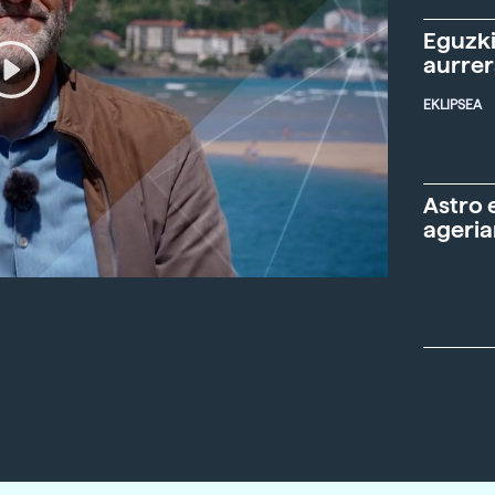
Eguzki
aurre
EKLIPSEA
Astro 
ageria