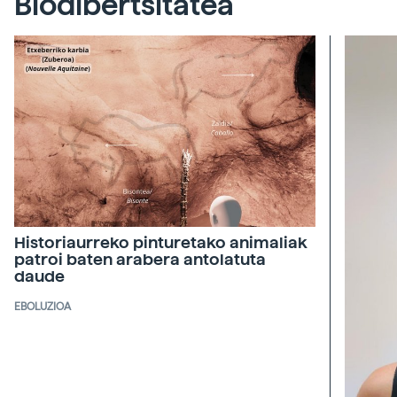
Biodibertsitatea
Historiaurreko pinturetako animaliak
patroi baten arabera antolatuta
daude
EBOLUZIOA