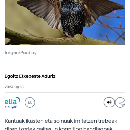
Jürgen/Pixabay
Egoitz Etxebeste Aduriz
2023-09-18
EU
Kantuak ikasten eta soinuak imitatzen trebeak
diren txoriek gaitasun kognitibo handiagoak