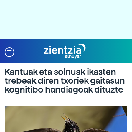
Kantuak eta soinuak ikasten
trebeak diren txoriek gaitasun
kognitibo handiagoak dituzte