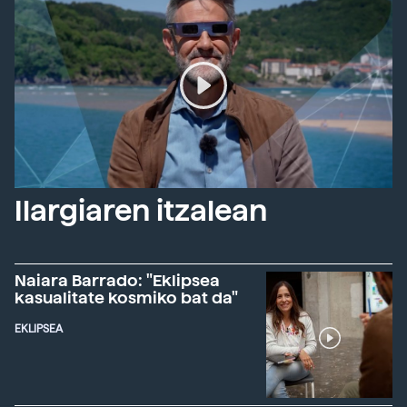
Ilargiaren itzalean
Naiara Barrado: "Eklipsea
kasualitate kosmiko bat da"
EKLIPSEA