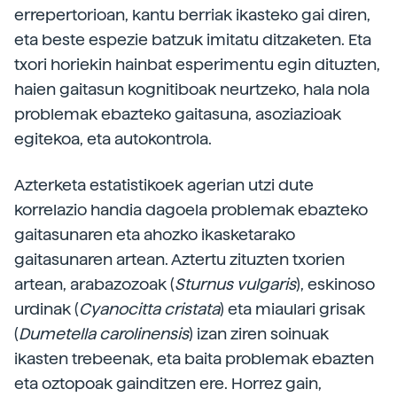
errepertorioan, kantu berriak ikasteko gai diren,
eta beste espezie batzuk imitatu ditzaketen. Eta
txori horiekin hainbat esperimentu egin dituzten,
haien gaitasun kognitiboak neurtzeko, hala nola
problemak ebazteko gaitasuna, asoziazioak
egitekoa, eta autokontrola.
Azterketa estatistikoek agerian utzi dute
korrelazio handia dagoela problemak ebazteko
gaitasunaren eta ahozko ikasketarako
gaitasunaren artean. Aztertu zituzten txorien
artean, arabazozoak (
Sturnus vulgaris
), eskinoso
urdinak (
Cyanocitta cristata
) eta miaulari grisak
(
Dumetella carolinensis
) izan ziren soinuak
ikasten trebeenak, eta baita problemak ebazten
eta oztopoak gainditzen ere. Horrez gain,