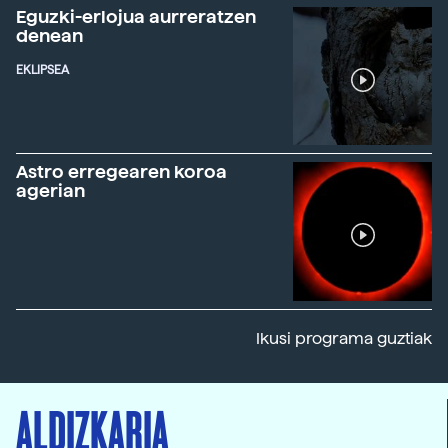
Eguzki-erlojua aurreratzen
denean
EKLIPSEA
Astro erregearen koroa
agerian
Ikusi programa guztiak
ALDIZKARIA