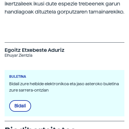
ikertzaileek ikusi dute espezie trebeenek garun
handiagoak dituztela gorputzaren tamainarekiko.
Egoitz Etxebeste Aduriz
Elhuyar Zientzia
BULETINA
Bidali zure helbide elektronikoa eta jaso asteroko buletina
zure sarrera-ontzian
Bidali