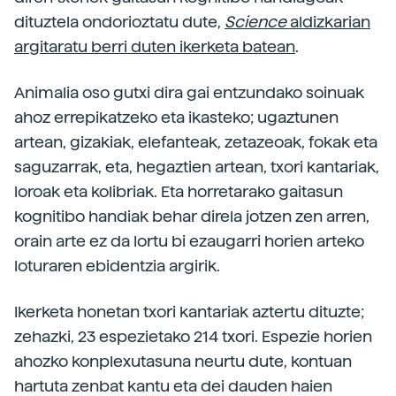
dituztela ondorioztatu dute,
Science
aldizkarian
argitaratu berri duten ikerketa batean
.
Animalia oso gutxi dira gai entzundako soinuak
ahoz errepikatzeko eta ikasteko; ugaztunen
artean, gizakiak, elefanteak, zetazeoak, fokak eta
saguzarrak, eta, hegaztien artean, txori kantariak,
loroak eta kolibriak. Eta horretarako gaitasun
kognitibo handiak behar direla jotzen zen arren,
orain arte ez da lortu bi ezaugarri horien arteko
loturaren ebidentzia argirik.
Ikerketa honetan txori kantariak aztertu dituzte;
zehazki, 23 espezietako 214 txori. Espezie horien
ahozko konplexutasuna neurtu dute, kontuan
hartuta zenbat kantu eta dei dauden haien