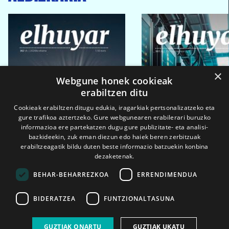
×
Webgune honek cookieak
erabiltzen ditu
Cookieak erabiltzen ditugu edukia, iragarkiak pertsonalizatzeko eta
gure trafikoa aztertzeko. Gure webgunearen erabilerari buruzko
informazioa ere partekatzen dugu gure publizitate- eta analisi-
bazkideekin, zuk eman diezun edo haiek beren zerbitzuak
erabiltzeagatik bildu duten beste informazio batzuekin konbina
dezaketenak.
BEHAR-BEHARREZKOA
ERRENDIMENDUA
BIDERATZEA
FUNTZIONALTASUNA
2026ko eka. 1a
2026ko mar. 1a
GUZTIAK ONARTU
GUZTIAK UKATU