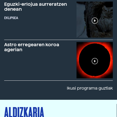
Eguzki-erlojua aurreratzen
denean
EKLIPSEA
Astro erregearen koroa
agerian
Ikusi programa guztiak
ALDIZKARIA