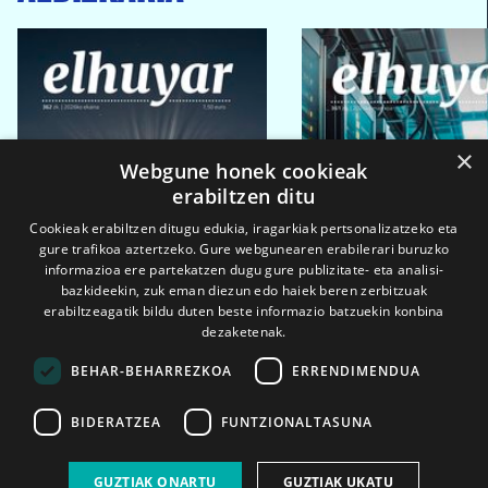
×
Webgune honek cookieak
erabiltzen ditu
Cookieak erabiltzen ditugu edukia, iragarkiak pertsonalizatzeko eta
gure trafikoa aztertzeko. Gure webgunearen erabilerari buruzko
informazioa ere partekatzen dugu gure publizitate- eta analisi-
bazkideekin, zuk eman diezun edo haiek beren zerbitzuak
erabiltzeagatik bildu duten beste informazio batzuekin konbina
dezaketenak.
BEHAR-BEHARREZKOA
ERRENDIMENDUA
BIDERATZEA
FUNTZIONALTASUNA
2026ko eka. 1a
2026ko mar. 1a
GUZTIAK ONARTU
GUZTIAK UKATU