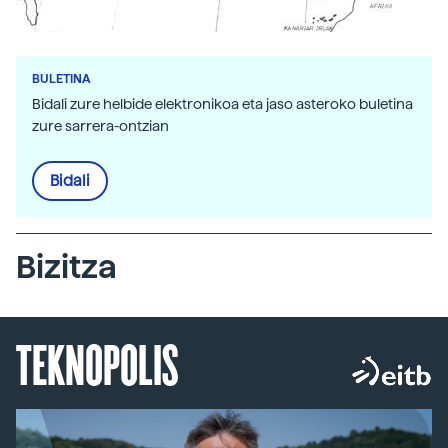
BULETINA
Bidali zure helbide elektronikoa eta jaso asteroko buletina
zure sarrera-ontzian
Bidali
Bizitza
TEKNOPOLIS