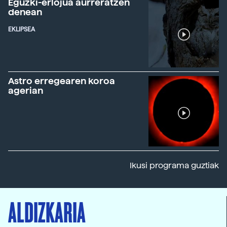
Eguzki-erlojua aurreratzen
denean
EKLIPSEA
Astro erregearen koroa
agerian
Ikusi programa guztiak
ALDIZKARIA