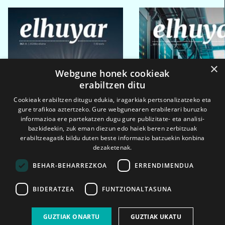
×
Webgune honek cookieak
erabiltzen ditu
Cookieak erabiltzen ditugu edukia, iragarkiak pertsonalizatzeko eta
gure trafikoa aztertzeko. Gure webgunearen erabilerari buruzko
informazioa ere partekatzen dugu gure publizitate- eta analisi-
bazkideekin, zuk eman diezun edo haiek beren zerbitzuak
erabiltzeagatik bildu duten beste informazio batzuekin konbina
dezaketenak.
BEHAR-BEHARREZKOA
ERRENDIMENDUA
BIDERATZEA
FUNTZIONALTASUNA
2026ko eka. 1a
2026ko mar. 1a
GUZTIAK ONARTU
GUZTIAK UKATU