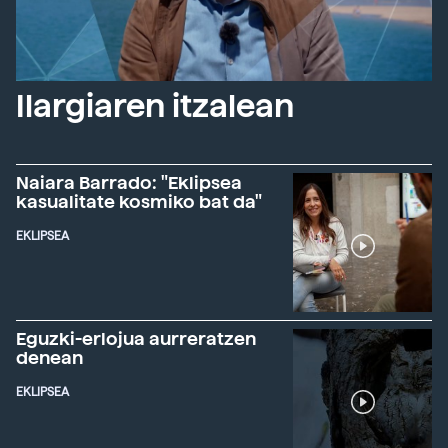
Ilargiaren itzalean
Naiara Barrado: "Eklipsea
kasualitate kosmiko bat da"
EKLIPSEA
Eguzki-erlojua aurreratzen
denean
EKLIPSEA