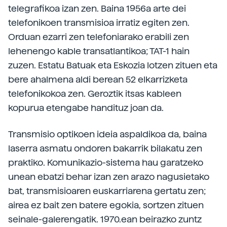
telegrafikoa izan zen. Baina 1956a arte dei
telefonikoen transmisioa irratiz egiten zen.
Orduan ezarri zen telefoniarako erabili zen
lehenengo kable transatlantikoa; TAT-1 hain
zuzen. Estatu Batuak eta Eskozia lotzen zituen eta
bere ahalmena aldi berean 52 elkarrizketa
telefonikokoa zen. Geroztik itsas kableen
kopurua etengabe handituz joan da.
Transmisio optikoen ideia aspaldikoa da, baina
laserra asmatu ondoren bakarrik bilakatu zen
praktiko. Komunikazio-sistema hau garatzeko
unean ebatzi behar izan zen arazo nagusietako
bat, transmisioaren euskarriarena gertatu zen;
airea ez bait zen batere egokia, sortzen zituen
seinale-galerengatik. 1970.ean beirazko zuntz