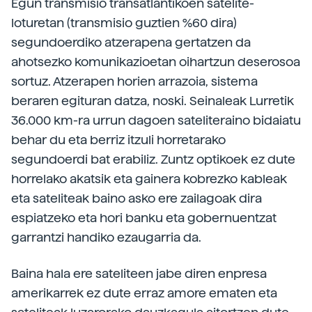
Egun transmisio transatlantikoen satelite-
loturetan (transmisio guztien %60 dira)
segundoerdiko atzerapena gertatzen da
ahotsezko komunikazioetan oihartzun deserosoa
sortuz. Atzerapen horien arrazoia, sistema
beraren egituran datza, noski. Seinaleak Lurretik
36.000 km-ra urrun dagoen sateliteraino bidaiatu
behar du eta berriz itzuli horretarako
segundoerdi bat erabiliz. Zuntz optikoek ez dute
horrelako akatsik eta gainera kobrezko kableak
eta sateliteak baino asko ere zailagoak dira
espiatzeko eta hori banku eta gobernuentzat
garrantzi handiko ezaugarria da.
Baina hala ere sateliteen jabe diren enpresa
amerikarrek ez dute erraz amore ematen eta