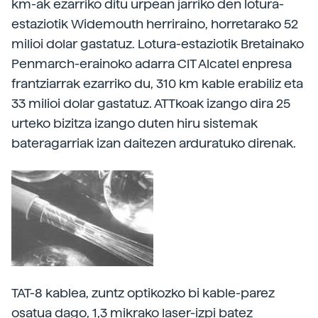
km-ak ezarriko ditu urpean jarriko den lotura-
estaziotik Widemouth herriraino, horretarako 52
milioi dolar gastatuz. Lotura-estaziotik Bretainako
Penmarch-erainoko adarra CIT Alcatel enpresa
frantziarrak ezarriko du, 310 km kable erabiliz eta
33 milioi dolar gastatuz. ATTkoak izango dira 25
urteko bizitza izango duten hiru sistemak
bateragarriak izan daitezen arduratuko direnak.
TAT-8 kablea, zuntz optikozko bi kable-parez
osatua dago, 1,3 mikrako laser-izpi batez