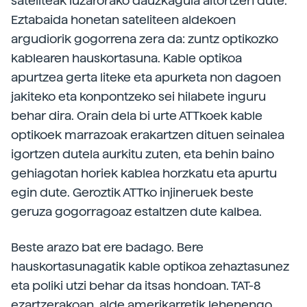
sateliteak luzarorako dauzkagula aitortzen dute.
Eztabaida honetan sateliteen aldekoen
argudiorik gogorrena zera da: zuntz optikozko
kablearen hauskortasuna. Kable optikoa
apurtzea gerta liteke eta apurketa non dagoen
jakiteko eta konpontzeko sei hilabete inguru
behar dira. Orain dela bi urte ATTkoek kable
optikoek marrazoak erakartzen dituen seinalea
igortzen dutela aurkitu zuten, eta behin baino
gehiagotan horiek kablea horzkatu eta apurtu
egin dute. Geroztik ATTko injineruek beste
geruza gogorragoaz estaltzen dute kalbea.
Beste arazo bat ere badago. Bere
hauskortasunagatik kable optikoa zehaztasunez
eta poliki utzi behar da itsas hondoan. TAT-8
ezartzerakoan, alde amerikarretik lehenengo