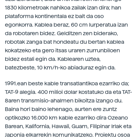
1830 kilometroak nahikoa zailak izan dira; han
plataforma kontinentala ez bait da oso
egonkorra. Kablea beraz, 60 cm lurperatua izan
da robotaren bidez. Gelditzen zen biderako,
robotak zanga bat hondeatu du bertan kablea
kokatzeko eta gero itsas uraren zurrunbiloen
bidez estali egin da. Kablearen uztea,
batezbeste, 10 km/h-ko abiaduraz egin da.
1991.ean beste kable transatlantikoa ezarriko da;
TAT-9 alegia. 400 milioi dolar kostatuko da eta TAT-
8aren transmisio-ahalmen bikoitza izango du.
Baina hori baino lehenago, aurten ere zuntz
optikozko 16.000 km kable ezarriko dira Ozeano
Barean, Kalifornia, Hawaii, Guam, Filipinar Irlak eta
Japonia elkarrekin komunikatzeko. Proiektu osoa