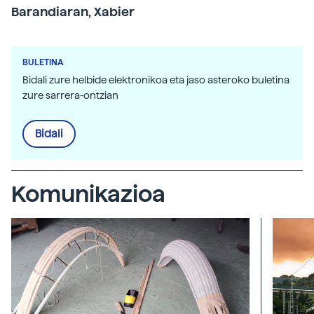
Barandiaran, Xabier
BULETINA
Bidali zure helbide elektronikoa eta jaso asteroko buletina
zure sarrera-ontzian
Bidali
Komunikazioa