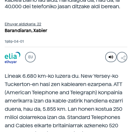
40.000 dei telefoniko jasan ditzake aldi berean.
Elhuyar aldizkaria: 22
Barandiaran, Xabier
1989-04-01
EU
Lineak 6.680 km-ko luzera du. New Yersey-ko
Tuckerton-en hasi zen kablearen ezarpena. ATT
(American Telephone and Telegraph) konpainia
amerikarra izan da kable-zatirik handiena ezarri
duena, hau da, 5.855 km. Lan honen kostua 250
milioi dolarrekoa izan da. Standard Telephones
and Cables elkarte britainiarrak azkeneko 520