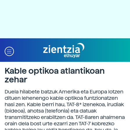
Kable optikoa atlantikoan
zehar
Duela hilabete batzuk Amerika eta Europa lotzen
dituen lehenengo kable optikoa funtzionatzen
hasi zen. Kable berri hau, TAT-8* izenekoa, irudiak
(bideoa), ahotsa (telefonia) eta datuak
transmititzeko erabiltzen da. TAT-8aren ahalmena
orain dela bost urte ezarri zen TAT-7 kobrezko
kablea baino lau aldiz handiagoa da, hau da, ia