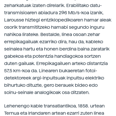
zeharkatuak izaten direlarik. Erabilitako datu-
transmisioaren abiadura 296 Mb/s-koa izanik,
Larousse hiztegi entziklopedikoaren hamar aleak
osorik transmititzeko hamabi segundo inguru
nahikoa lirateke. Bestalde, linea osoan zehar
errepikagailuak ezarriko dira, hau da, kableko
seinalea hartu eta honen berdina baina zaratarik
gabekoa eta potentzia handiagokoa sortzen
duten gailuak. Errepikagailuen arteko distantzia
57,5 km-koa da. Linearen bukaeretan fotoi-
detektoreek argi-inpultsuak inpultsu elektriko
bihurtuko dituzte, gero berauek bideo edo
soinu-seinale analogikoak osa ditzaten.
Lehenengo kable transatlantikoa, 1858. urtean
Ternua eta Irlandaren artean ezarri zuten linea