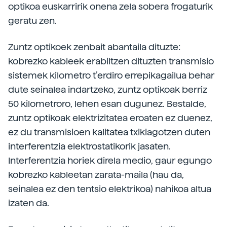
optikoa euskarririk onena zela sobera frogaturik
geratu zen.
Zuntz optikoek zenbait abantaila dituzte:
kobrezko kableek erabiltzen dituzten transmisio
sistemek kilometro t’erdiro errepikagailua behar
dute seinalea indartzeko, zuntz optikoak berriz
50 kilometroro, lehen esan dugunez. Bestalde,
zuntz optikoak elektrizitatea eroaten ez duenez,
ez du transmisioen kalitatea txikiagotzen duten
interferentzia elektrostatikorik jasaten.
Interferentzia horiek direla medio, gaur egungo
kobrezko kableetan zarata-maila (hau da,
seinalea ez den tentsio elektrikoa) nahikoa altua
izaten da.