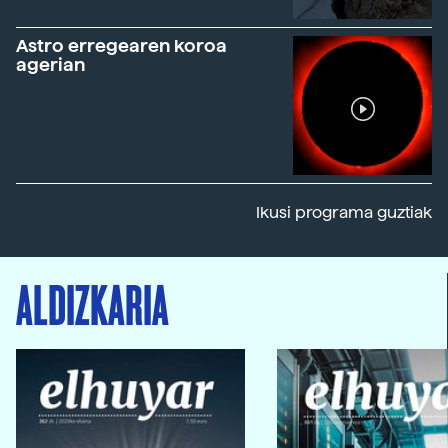
Astro erregearen koroa
agerian
Ikusi programa guztiak
ALDIZKARIA