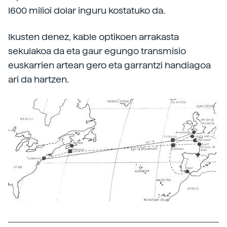
l600 milioi dolar inguru kostatuko da.
Ikusten denez, kable optikoen arrakasta
sekulakoa da eta gaur egungo transmisio
euskarrien artean gero eta garrantzi handiagoa
ari da hartzen.