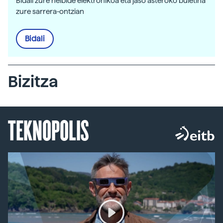
Bidali zure helbide elektronikoa eta jaso asteroko buletina
zure sarrera-ontzian
Bidali
Bizitza
TEKNOPOLIS