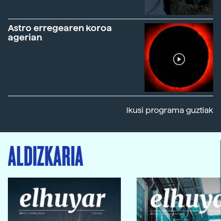
Astro erregearen koroa
agerian
Ikusi programa guztiak
ALDIZKARIA