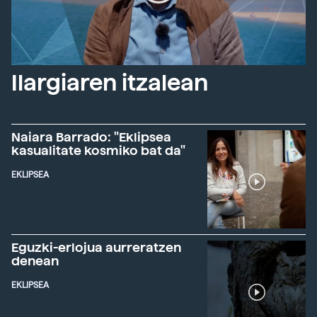
Ilargiaren itzalean
Naiara Barrado: "Eklipsea
kasualitate kosmiko bat da"
EKLIPSEA
Eguzki-erlojua aurreratzen
denean
EKLIPSEA