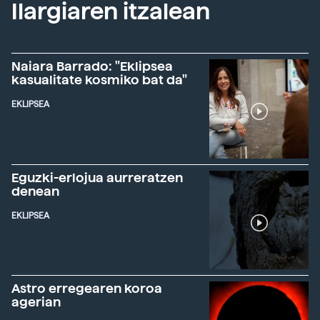
Ilargiaren itzalean
Naiara Barrado: "Eklipsea
kasualitate kosmiko bat da"
EKLIPSEA
Eguzki-erlojua aurreratzen
denean
EKLIPSEA
Astro erregearen koroa
agerian