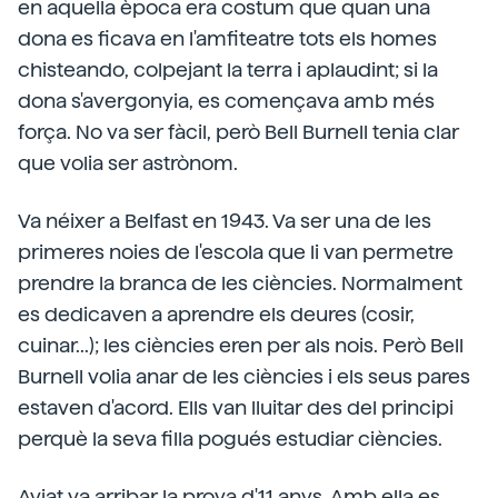
en aquella època era costum que quan una
dona es ficava en l'amfiteatre tots els homes
chisteando, colpejant la terra i aplaudint; si la
dona s'avergonyia, es començava amb més
força. No va ser fàcil, però Bell Burnell tenia clar
que volia ser astrònom.
Va néixer a Belfast en 1943. Va ser una de les
primeres noies de l'escola que li van permetre
prendre la branca de les ciències. Normalment
es dedicaven a aprendre els deures (cosir,
cuinar...); les ciències eren per als nois. Però Bell
Burnell volia anar de les ciències i els seus pares
estaven d'acord. Ells van lluitar des del principi
perquè la seva filla pogués estudiar ciències.
Aviat va arribar la prova d'11 anys. Amb ella es