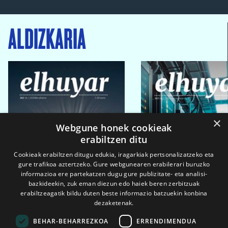
ALDIZKARIA
×
Webgune honek cookieak
erabiltzen ditu
Cookieak erabiltzen ditugu edukia, iragarkiak pertsonalizatzeko eta
gure trafikoa aztertzeko. Gure webgunearen erabilerari buruzko
informazioa ere partekatzen dugu gure publizitate- eta analisi-
bazkideekin, zuk eman diezun edo haiek beren zerbitzuak
erabiltzeagatik bildu duten beste informazio batzuekin konbina
dezaketenak.
BEHAR-BEHARREZKOA
ERRENDIMENDUA