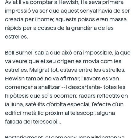
Aviat li va comptar a Hewish, i la seva primera
impressió va ser que aquest senyal havia de ser
creada per l'home; aquests polsos eren massa
ràpids per a cossos de la grandària de les
estrelles.
Bell Burnell sabia que això era impossible, ja que
va veure que el seu origen es movia com les
estrelles. Malgrat tot, estava entre les estrelles.
Hewish també ho va afirmar, i llavors es van
començar a analitzar --i descartante- totes les
hipòtesis que se'ls ocorrien: radars reflectits en
la lluna, satèl·lits d'òrbita especial, l'efecte d'un
edifici metàl·lic pròxim al telescopi, alguna
fallada del telescopi...
Posteriorment, el company John Pilkington va