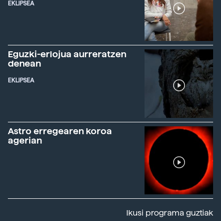
EKLIPSEA
Eguzki-erlojua aurreratzen
denean
EKLIPSEA
Astro erregearen koroa
agerian
Ikusi programa guztiak